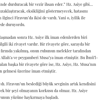
nde durduracak bir vezir ihsan eder.” Hz. Asiye gibi…
uzaklaştıracak, eksikliğini göstermeyecek, hatasını
ilginci Firavun’da ikisi de vardı. Yani o, iyilik ile
fede duruyordu.
şılaşmadan sonra Hz. Asiye ilk iman edenlerden biri
gili iki rivayet vardır. Bir rivayete göre, sarayda bir
n, fırında yakılmış, onun ruhunun melekler tarafından
 Allah’a ve peygamberi Musa’ya iman etmiştir. Bu İbnü’l-
r alan başka bir rivayete göre ise, Hz. Asiye, Hz. Musa’nın
ün gelmesi üzerine iman etmiştir.
ıydı. Firavun’un beslediği büyük sevginin artık kendisini
ek bir şeyi olmayanın korkusu da olmaz. Hz. Asiye
iravunun yüzüne haykırmaya başladı.