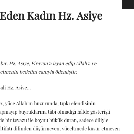
 Eden Kadın Hz. Asiye
bır. Hz. Asiye,
Firavun’a isyan edip Allah’a ve
 etmenin bedelini canıyla ödemiştir.
sali Hz. Asiye…
, yüce Allah’ın huzurunda, tıpkı efendisinin
yapmayıp buyruklarına tâbi olmadığı hâlde gösterişli
de bir tevazu ile boynu bükük duran, sadece diliyle
 iltifatı dilinden düşürmeyen, yüceltmede kusur etmeyen