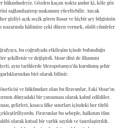
er hükmündeyiz. Gözden kaçan nokta şudur ki, köle göz
erini sağlamlaştırıp makamını yüceltebilir. Ancak
her gizliyi açık seçik gören Basar ve hiçbir şey bilgisinin
n nazarında hâlimize çeki düzen vermek, süslü cümleler
oğrafyaya, bu coğrafyada etkileşim içinde bulunduğu
re şekillenir ve değişirdi. Mısır dini de ilhamını
iyeti, aynı tarihlerde Mezopotamya’da kurulmuş şehir
ygarlıklarından biri olarak bilinir.
yöneticisi ve hükümdarı olan bu firavunlar, Eski Mısır’ın
nrının dünyadaki bir yansıması olarak kabul edildiler.
ması, gelirleri, kısaca ülke sınırları içindeki her türlü
çekleştiriliyordu. Firavunlar bu sebeple, halkının tüm
ibi olarak kutsal bir varlık sayıldı ve tanrılaştırıldı.