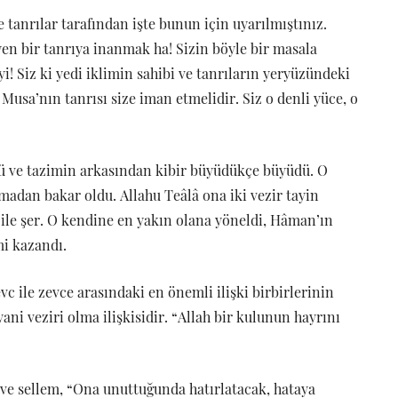
 tanrılar tarafından işte bunun için uyarılmıştınız.
n bir tanrıya inanmak ha! Sizin böyle bir masala
! Siz ki yedi iklimin sahibi ve tanrıların yeryüzündeki
 Musa’nın tanrısı size iman etmelidir. Siz o denli yüce, o
gü ve tazimin arkasından kibir büyüdükçe büyüdü. O
madan bakar oldu. Allahu Teâlâ ona iki vezir tayin
r ile şer. O kendine en yakın olana yöneldi, Hâman’ın
mi kazandı.
vc ile zevce arasındaki en önemli ilişki birbirlerinin
ani veziri olma ilişkisidir. “Allah bir kulunun hayrını
 ve sellem, “Ona unuttuğunda hatırlatacak, hataya