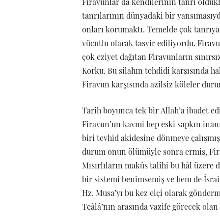
Firavunlar da kendilerinin tanrı oldukl
tanrılarının dünyadaki bir yansımasıyd
onları korumaktı. Temelde çok tanrıya i
vücutlu olarak tasvir ediliyordu. Firav
çok eziyet dağıtan Firavunların sınırsız
Korku. Bu silahın tehdidi karşısında hal
Firavun karşısında azilsiz köleler dur
Tarih boyunca tek bir Allah’a ibadet ed
Firavun’un kavmi hep eski sapkın inanı
biri tevhid akidesine dönmeye çalışmış
durum onun ölümüyle sonra ermiş, Fira
Mısırlıların makûs talihi bu hâl üzere
bir sistemi benimsemiş ve hem de İsrail
Hz. Musa’yı bu kez elçi olarak göndermi
Teâlâ’nın arasında vazife görecek olan