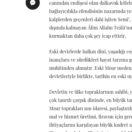
canından endişesi olan dalkavuk kölel
bağlayıcılıkla efendisinin nazarında y
kalplerden geçenleri dahi işiten Semi’, 
dışında kalmayan Âlim Allahu Teâlâ’nı
kurmaktan daha çok şey icap ettirir.
Eski devirlerde halkın dini, yaşadığı c
inançlara ve sürdükleri hayat tarzına gö
muhitinden almıştır. Eski Mısır meden
devletleriyle birlikte, tarihin en eski u
Devletin ve ülke topraklarının sahibi, 
çok tanrılı çarpık dininde, en büyük ta
Mısır toprakları nın idaresi, paylaştırıl
mal ve hizmet üretimi, firavun için ger
ihtiyaçlarını karşılayan büyük kudret sah