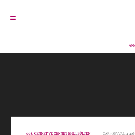
AN
008. CENNET VE CENNET EHLI
,
BÜLTEN
ÇAR 7 ŞEVVAL 1434AH