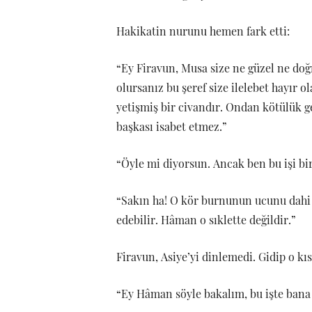
Hakikatin nurunu hemen fark etti:
“Ey Firavun, Musa size ne güzel ne doğr
olursanız bu şeref size ilelebet hayır o
yetişmiş bir civandır. Ondan kötülük g
başkası isabet etmez.”
“Öyle mi diyorsun. Ancak ben bu işi b
“Sakın ha! O kör burnunun ucunu dahi 
edebilir. Hâman o sıklette değildir.”
Firavun, Asiye’yi dinlemedi. Gidip o kısı
“Ey Hâman söyle bakalım, bu işte bana