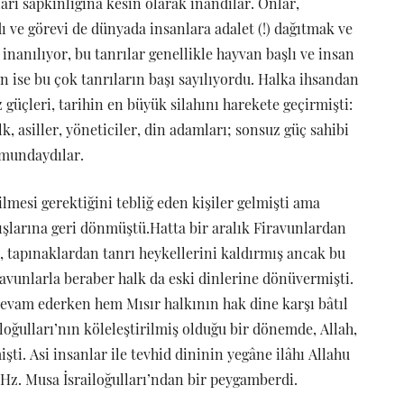
arı sapkınlığına kesin olarak inandılar. Onlar,
ı ve görevi de dünyada insanlara adalet (!) dağıtmak ve
nanılıyor, bu tanrılar genellikle hayvan başlı ve insan
un ise bu çok tanrıların başı sayılıyordu. Halka ihsandan
 güçleri, tarihin en büyük silahını harekete geçirmişti:
k, asiller, yöneticiler, din adamları; sonsuz güç sahibi
umundaydılar.
ilmesi gerektiğini tebliğ eden kişiler gelmişti ama
şlarına geri dönmüştü.Hatta bir aralık Firavunlardan
, tapınaklardan tanrı heykellerini kaldırmış ancak bu
vunlarla beraber halk da eski dinlerine dönüvermişti.
 devam ederken hem Mısır halkının hak dine karşı bâtıl
oğulları’nın köleleştirilmiş olduğu bir dönemde, Allah,
şti. Asi insanlar ile tevhid dininin yegâne ilâhı Allahu
 Hz. Musa İsrailoğulları’ndan bir peygamberdi.