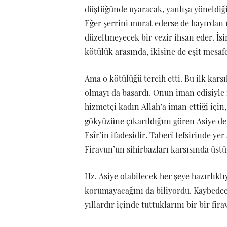
düştüğünde uyaracak, yanlışa yöneldiği
Eğer şerrini murat ederse de hayırdan 
düzeltmeyecek bir vezir ihsan eder. İşin 
kötülük arasında, ikisine de eşit mesa
Ama o kötülüğü tercih etti. Bu ilk kar
olmayı da başardı. Onun iman edişiyle il
hizmetçi kadın Allah’a iman ettiği içi
gökyüzüne çıkarıldığını gören Asiye de
Esîr’in ifadesidir. Taberî tefsirinde ye
Firavun’un sihirbazları karşısında üst
Hz. Asiye olabilecek her şeye hazırlıkl
korumayacağını da biliyordu. Kaybedec
yıllardır içinde tuttuklarını bir bir f