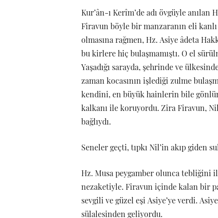
Kur’ân-ı Kerîm’de adı övgüyle anılan Hz.
Firavun böyle bir manzaranın eli kanlı
olmasına rağmen, Hz. Asiye âdeta Hakk’
bu kirlere hiç bulaşmamıştı. O el sürülm
Yaşadığı sarayda, şehrinde ve ülkesinde
zaman kocasının işlediği zulme bulaş
kendini, en büyük hainlerin bile gön
kalkanı ile koruyordu. Zira Firavun, Nil
bağlıydı.
Seneler geçti, tıpkı Nil’in akıp giden su
Hz. Musa peygamber olunca tebliğini ilk
nezaketiyle. Firavun içinde kalan bir p
sevgili ve güzel eşi Asiye’ye verdi. As
sülalesinden geliyordu.