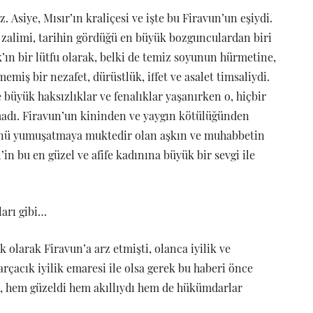
 Asiye, Mısır’ın kraliçesi ve işte bu Firavun’un eşiydi.
 zalimi, tarihin gördüğü en büyük bozgunculardan biri
ın bir lütfu olarak, belki de temiz soyunun hürmetine,
emiş bir nezafet, dürüstlük, iffet ve asalet timsaliydi.
 büyük haksızlıklar ve fenalıklar yaşanırken o, hiçbir
madı. Firavun’un kininden ve yaygın kötülüğünden
lünü yumuşatmaya muktedir olan aşkın ve muhabbetin
’in bu en güzel ve afife kadınına büyük bir sevgi ile
ları gibi…
 olarak Firavun’a arz etmişti, olanca iyilik ve
arçacık iyilik emaresi ile olsa gerek bu haberi önce
iye, hem güzeldi hem akıllıydı hem de hükümdarlar