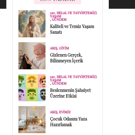
120. HELAL VE TAYYIP(TEMIZ)
YAŞAM
,
GÜNDEM
Kaliteli ve Temiz Yaşam
Sanatı
AKIŞ
,
GIYIM
Gizlenen Gerçek,
Bilinmeyen İçerik
120. HELAL VE TAYYIP(TEMIZ)
YAŞAM
,
GÜNDEM
Beslenmenin Şahsiyet
Üzerine Etkisi
AKIŞ
,
EVIMIZ
Çocuk Odasını Yaza
Hazırlamak