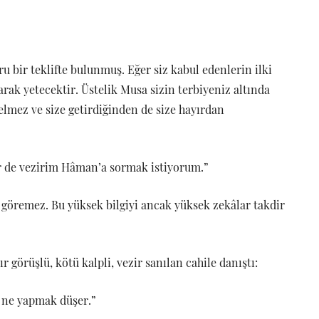
u bir teklifte bulunmuş. Eğer siz kabul edenlerin ilki
larak yetecektir. Üstelik Musa sizin terbiyeniz altında
elmez ve size getirdiğinden de size hayırdan
ir de vezirim Hâman’a sormak istiyorum.”
göremez. Bu yüksek bilgiyi ancak yüksek zekâlar takdir
r görüşlü, kötü kalpli, vezir sanılan cahile danıştı:
 ne yapmak düşer.”