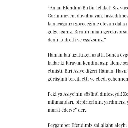
“Aman Efendim! Bu bir felaket! Siz yüce
Görünmeyen, duyulmayan, hissedilmeye
kanacağınızı göreceğime öleyim daha iyi
gölgesisiniz. Birinin imanı gerekiyorsa
denli kudretli ve eşsizsiniz.”
Hâman lafı uzattıkça uzattı. Bunca öv
kadar ki Firavun kendini aşıp âleme se
etmişti. Biri Asiye diğeri Hâman. Hayı
görüşünü tercih etti ve ebedi cehenne
Peki ya Asiye’nin sözünü dinleseydi! Ze
mihmandarı, birbirlerinin, yardımcısı y
murat ederse” der.
Peygamber Efendimiz sallallahu aleyhi