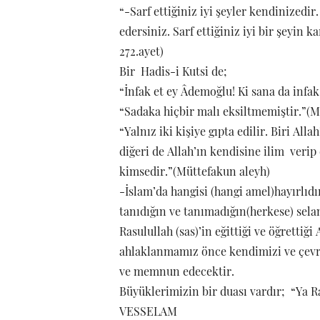
“-Sarf ettiğiniz iyi şeyler kendinizedir
edersiniz. Sarf ettiğiniz iyi bir şeyin k
272.ayet)
Bir Hadis-i Kutsi de;
“İnfak et ey Âdemoğlu! Ki sana da infak
“Sadaka hiçbir malı eksiltmemiştir.”(
“Yalnız iki kişiye gıpta edilir. Biri All
diğeri de Allah’ın kendisine ilim veri
kimsedir.”(Müttefakun aleyh)
-İslam’da hangisi (hangi amel)hayırlı
tanıdığın ve tanımadığın(herkese) sel
Rasulullah (sas)’in eğittiği ve öğrettiğ
ahlaklanmamız önce kendimizi ve çevr
ve memnun edecektir.
Büyüklerimizin bir duası vardır; “Ya R
VESSELAM