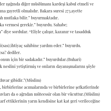
ler ışığında diğer müslümanı kardeşi kabul etmeli ve
na gayretli olmalıdır. Bakara suresi 273.ayette
lah mutlaka bilir.” buyurmaktadır.
ka vermesi gerekir.” buyurdu. Sahabe;
diye sordular. “Eliyle çalışır, kazanır ve tasadduk
(sas);ihtiyaç sahibine yardım eder.” buyurdu.
sa? dediler.
u onun için bir sadakadır.” buyurdular.(Buhari)
ek neslini yetiştirmiş ve onların dayanışmalarını şöyle
duvar gibidir.”(Müslim)
 birbirlerine acımalarında ve birbirlerine şefkatlerinde
zuvları da o ağrıdan müteessir olan bir vücuttur.(Müslim)
 ettiklerinin yarın kendisine kat kat geri verileceğine