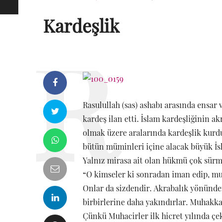
Kardeşlik
Rasulullah (sas) ashabı arasında ensar v
kardeş ilan etti. İslam kardeşliğinin a
olmak üzere aralarında kardeşlik kurdu
bütün müminleri içine alacak büyük İsl
Yalnız mirasa ait olan hükmü çok sürme
“O kimseler ki sonradan iman edip, mu
Onlar da sizdendir. Akrabalık yönünde
birbirlerine daha yakındırlar. Muhakkak 
Çünkü Muhacirler ilk hicret yılında çe