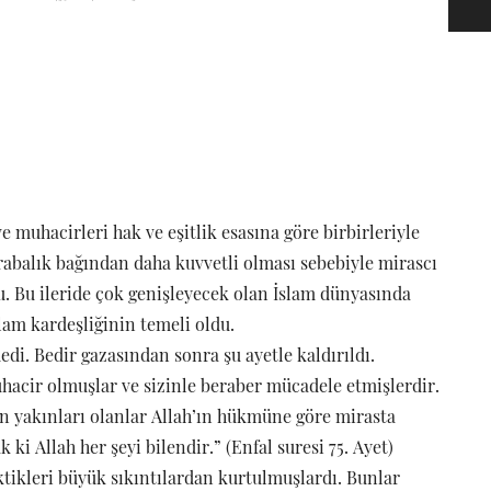
e muhacirleri hak ve eşitlik esasına göre birbirleriyle
krabalık bağından daha kuvvetli olması sebebiyle mirascı
. Bu ileride çok genişleyecek olan İslam dünyasında
am kardeşliğinin temeli oldu.
di. Bedir gazasından sonra şu ayetle kaldırıldı.
hacir olmuşlar ve sizinle beraber mücadele etmişlerdir.
n yakınları olanlar Allah’ın hükmüne göre mirasta
ki Allah her şeyi bilendir.” (Enfal suresi 75. Ayet)
ktikleri büyük sıkıntılardan kurtulmuşlardı. Bunlar