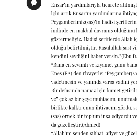
Ensar’ın yardımlarıyla ticarete atılmış
için artık Ensar’ın yardımlarına ihtiya
Peygamberimiz(sas)’in hadisi şerifleri
indinde en makbul davranış olduğunu he
göstermeliyiz. Hadisi şeriflerde Allah 
olduğu belirtilmiştir. Rasulullah(sas) 
kendini sevdiğini haber versin.”(Ebu D
“Bana en sevimli ve kıyamet günü bana 
Enes (RA) den rivayetle: “Peygamber(sa
vadetmesin ve yanında varsa vadini ye
Bir defasında namaz için kamet getirild
ve” çok az bir şeye muhtacım, unutma
birlikte kalktı onun ihtiyacını gördü, 
(sas) örnek bir toplum inşa ediyordu ve
da güzelleştir.(Ahmed)
“Allah’ım senden sıhhat, afiyet ve güzel