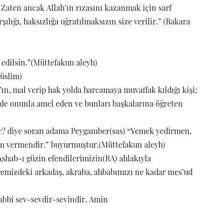
. Zaten ancak Allah’ın rızasını kazanmak için sarf
arşılığı, haksızlığa uğratılmaksızın size verilir.” (Bakara
 edilsin.”(Müttefakun aleyh)
Müslim)
ah’ın, mal verip hak yolda harcamaya muvaffak kıldığı kişi;
p de onunla amel eden ve bunları başkalarına öğreten
dır? diye soran adama Peygamber(sas) “Yemek yedirmen,
am vermendir.” buyurmuştur.(Müttefakun aleyh)
i Ashab-ı güzin efendilerimizin(RA) ahlakıyla
emizdeki arkadaş, akraba, ahbabımızı ne kadar mes’ud
abbi sev-sevdir-sevindir. Amin