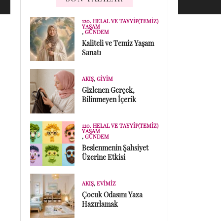
120. HELAL VE TAYYIP(TEMIZ)
YAŞAM
,
GÜNDEM
Kaliteli ve Temiz Yaşam
Sanatı
AKIŞ
,
GIYIM
Gizlenen Gerçek,
Bilinmeyen İçerik
120. HELAL VE TAYYIP(TEMIZ)
YAŞAM
,
GÜNDEM
Beslenmenin Şahsiyet
Üzerine Etkisi
AKIŞ
,
EVIMIZ
Çocuk Odasını Yaza
Hazırlamak