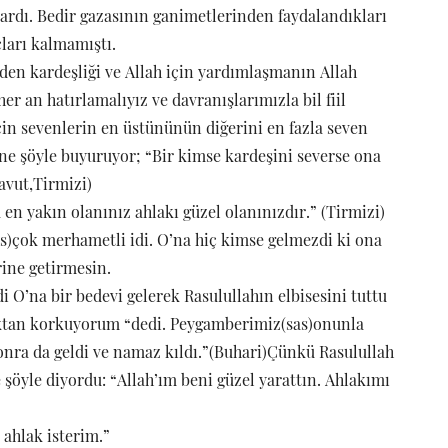
lardı. Bedir gazasının ganimetlerinden faydalandıkları
çları kalmamıştı.
nden kardeşliği ve Allah için yardımlaşmanın Allah
r an hatırlamalıyız ve davranışlarımızla bil fiil
için sevenlerin en üstününün diğerini en fazla seven
yine şöyle buyuruyor; “Bir kimse kardeşini severse ona
avut,Tirmizi)
en yakın olanınız ahlakı güzel olanınızdır.” (Tirmizi)
s)çok merhametli idi. O’na hiç kimse gelmezdi ki ona
rine getirmesin.
i O’na bir bedevi gelerek Rasulullahın elbisesini tuttu
ktan korkuyorum “dedi. Peygamberimiz(sas)onunla
sonra da geldi ve namaz kıldı.”(Buhari)Çünkü Rasulullah
 şöyle diyordu: “Allah’ım beni güzel yarattın. Ahlakımı
 ahlak isterim.”