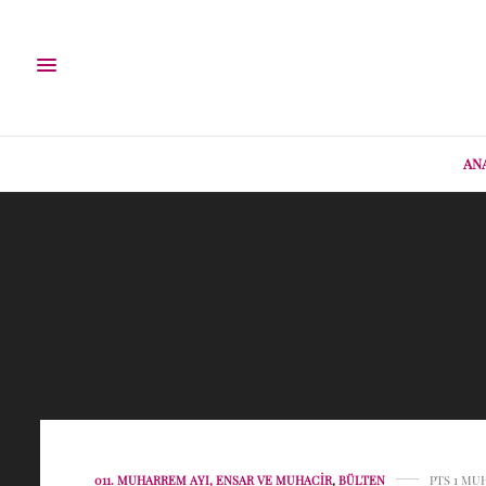
AN
011. MUHARREM AYI, ENSAR VE MUHACIR
,
BÜLTEN
PTS 1 MU