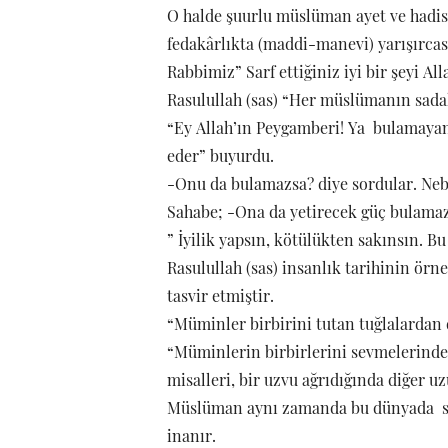
O halde şuurlu müslüman ayet ve hadis
fedakârlıkta (maddi-manevi) yarışırcası
Rabbimiz” Sarf ettiğiniz iyi bir şeyi Al
Rasulullah (sas) “Her müslümanın sada
“Ey Allah’ın Peygamberi! Ya bulamayan” 
eder” buyurdu.
-Onu da bulamazsa? diye sordular. Nebi
Sahabe; -Ona da yetirecek güç bulamaz
” İyilik yapsın, kötülükten sakınsın. B
Rasulullah (sas) insanlık tarihinin örn
tasvir etmiştir.
“Müminler birbirini tutan tuğlalardan 
“Müminlerin birbirlerini sevmelerinde,
misalleri, bir uzvu ağrıdığında diğer u
Müslüman aynı zamanda bu dünyada sarf
inanır.