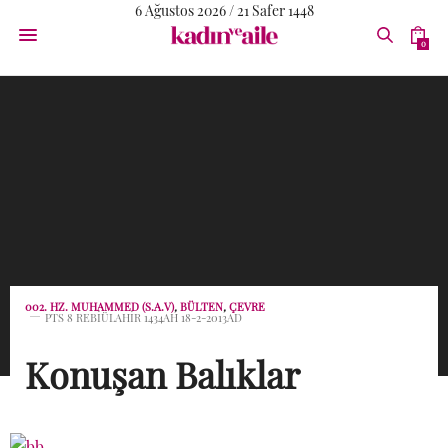
6 Ağustos 2026 / 21 Safer 1448
0
002. HZ. MUHAMMED (S.A.V)
,
BÜLTEN
,
ÇEVRE
PTS 8 REBIÜLAHIR 1434AH 18-2-2013AD
Konuşan Balıklar