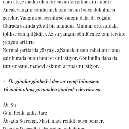
olan ateşe maddi olan bir suyun serpilmesini anlatır.
Ancak yangını söndürmek için suyun bolca dökülmesi
gerekir. Yangına su serpilirse yangın daha da çoğalır
(Burada aslında gönül bir mumdur. Mumun ortasındaki
iplikse can ipliğidir.). Az su yangını söndürmez tam tersine
yangını arttırır.
Normal şartlarda gözyaşı, ağlamak insanı rahatlatır; ama
şair burada bunu tam tersini istiyor. Gönlünün daha da
tutuşmasını, manevi aşkının artmasını istiyor.
2. Âb-gûndur günbed-i devvâr rengi bilmezem
Yâ muhît olmış gözümden günbed-i devvâra su
Âb: Su
Gûn: Renk, gidiş, tarz
Âb-gûn Su rengi, Mavi, mavi renkli; suya benzer.
Devvâr: Devredici, devreden, çok dönen.