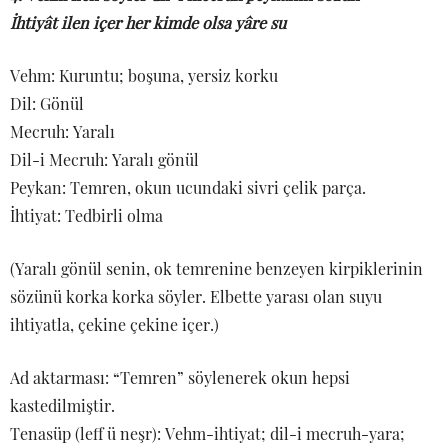
İhtiyât ilen içer her kimde olsa yâre su
Vehm: Kuruntu; boşuna, yersiz korku
Dil: Gönül
Mecruh: Yaralı
Dil-i Mecruh: Yaralı gönül
Peykan: Temren, okun ucundaki sivri çelik parça.
İhtiyat: Tedbirli olma
(Yaralı gönül senin, ok temrenine benzeyen kirpiklerinin
sözünü korka korka söyler. Elbette yarası olan suyu
ihtiyatla, çekine çekine içer.)
Ad aktarması: “Temren” söylenerek okun hepsi
kastedilmiştir.
Tenasüp (leff ü neşr): Vehm-ihtiyat; dil-i mecruh-yara;