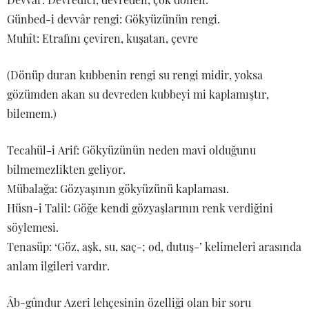
Günbed-i devvâr rengi: Gökyüzünün rengi.
Muhît: Etrafını çeviren, kuşatan, çevre
(Dönüp duran kubbenin rengi su rengi midir, yoksa
gözümden akan su devreden kubbeyi mi kaplamıştır,
bilemem.)
Tecahül-i Arif: Gökyüzünün neden mavi olduğunu
bilmemezlikten geliyor.
Mübalağa: Gözyaşının gökyüzünü kaplaması.
Hüsn-i Talil: Göğe kendi gözyaşlarının renk verdiğini
söylemesi.
Tenasüp: ‘Göz, aşk, su, saç-; od, dutuş-’ kelimeleri arasında
anlam ilgileri vardır.
Âb-gûndur Azeri lehçesinin özelliği olan bir soru