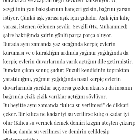
burada acı ve azaptan değil zevkten bahsediyor. O,
sevgilinin yan bakışlarının hançeri gelsin, bağrını yarsın
istiyor. Çünkü aşk yarası aşık için gıdadır. Aşık için kılıç
yarası, istenen özlenen şeydir. Sevgili (Hz. Muhammed)
şaire baktığında şairin gönlü parça parça oluyor.
Burada aynı zamanda yaz sıcağında kerpiç evlerin
kuruması ve o kuraklığın ardında yağmur yağdığında da
kerpiç evlerin duvarlarında yarık açtığını dile getirmiştir.
Bundan çıkan sonuç şudur; Fuzuli kendisinin topraktan
yaratıldığını, yağmur yağdığında nasıl kerpiç evlerin
duvarlarında yarıklar açıyorsa gözden akan su da insanın
bağrında çizik çizik yarıklar açtığını söylüyor.
Bu beyitte aynı zamanda “kılıca su verilmesi” de dikkati
çeker. Bir kılıca ne kadar iyi su verilirse kılıç o kadar iyi
olur (Kılıca su vermek demek demiri kızgın ateşten çıkarıp
birkaç damla su verilmesi ve demirin çelikleşip