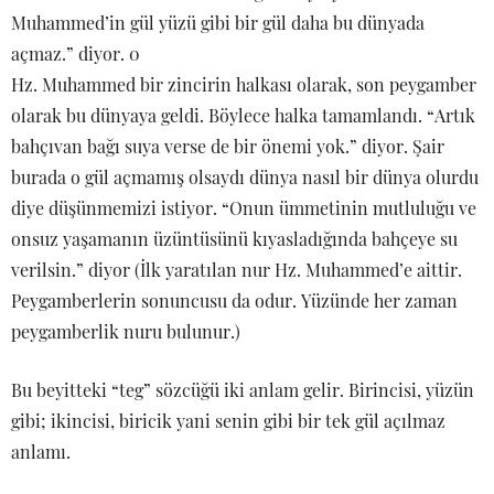
Muhammed’in gül yüzü gibi bir gül daha bu dünyada
açmaz.” diyor. 0
Hz. Muhammed bir zincirin halkası olarak, son peygamber
olarak bu dünyaya geldi. Böylece halka tamamlandı. “Artık
bahçıvan bağı suya verse de bir önemi yok.” diyor. Şair
burada o gül açmamış olsaydı dünya nasıl bir dünya olurdu
diye düşünmemizi istiyor. “Onun ümmetinin mutluluğu ve
onsuz yaşamanın üzüntüsünü kıyasladığında bahçeye su
verilsin.” diyor (İlk yaratılan nur Hz. Muhammed’e aittir.
Peygamberlerin sonuncusu da odur. Yüzünde her zaman
peygamberlik nuru bulunur.)
Bu beyitteki “teg” sözcüğü iki anlam gelir. Birincisi, yüzün
gibi; ikincisi, biricik yani senin gibi bir tek gül açılmaz
anlamı.