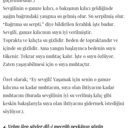
güçlenmesidir.)
Sevgilinin o gamze kılıcı, o bakışının kılıcı geldiğinde
aşığın bağrındaki yangına su gelmiş olur. Su serpilmiş olur.
“Bağrıma su serpti.” diye bildirilen ferahlık işte budur.
Sevgili, gamze kılıcının suyu iyi verilmiştir.
Toprakta ve kılıçta su gizlidir. Beden de topraktandır ve
içinde su gizlidir. Ama yangın başlayınca bedenin suyu
tükenir. Tekrar suya muhtaç kalır. İşte o suyu özlüyor.
Zaten yaşayabilmesi için o suya muhtaçtır.
Özet olarak; “Ey sevgili! Yaşamak için senin o gamze
kılıcına su kadar muhtacım, suya olan ihtiyacım kadar
muhtacım (Burada sevgilinin iyi su verilmiş kılıç gibi
keskin bakışlarıyla suya olan ihtiyacını gidermek istediğini
söylüyor.).
4. Vehm ilen söyler dil-i mecrûh peykânın sözün