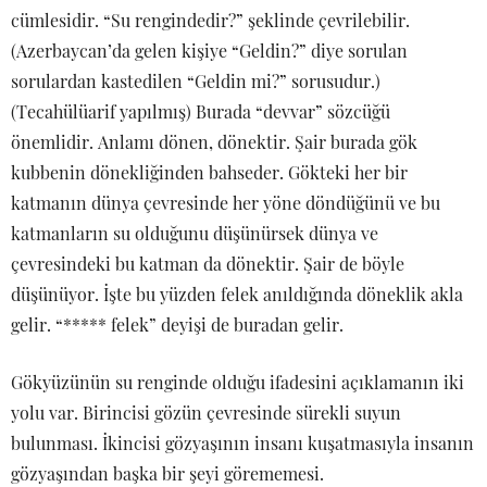
cümlesidir. “Su rengindedir?” şeklinde çevrilebilir.
(Azerbaycan’da gelen kişiye “Geldin?” diye sorulan
sorulardan kastedilen “Geldin mi?” sorusudur.)
(Tecahülüarif yapılmış) Burada “devvar” sözcüğü
önemlidir. Anlamı dönen, dönektir. Şair burada gök
kubbenin dönekliğinden bahseder. Gökteki her bir
katmanın dünya çevresinde her yöne döndüğünü ve bu
katmanların su olduğunu düşünürsek dünya ve
çevresindeki bu katman da dönektir. Şair de böyle
düşünüyor. İşte bu yüzden felek anıldığında döneklik akla
gelir. “***** felek” deyişi de buradan gelir.
Gökyüzünün su renginde olduğu ifadesini açıklamanın iki
yolu var. Birincisi gözün çevresinde sürekli suyun
bulunması. İkincisi gözyaşının insanı kuşatmasıyla insanın
gözyaşından başka bir şeyi görememesi.