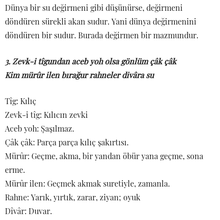
Dünya bir su değirmeni gibi düşünürse, değirmeni
döndüren sürekli akan sudur. Yani dünya değirmenini
döndüren bir sudur. Burada değirmen bir mazmundur.
3. Zevk-i tîgundan aceb yoh olsa gönlüm çâk çâk
Kim mürûr ilen bırağur rahneler divâra su
Tîg: Kılıç
Zevk-i tîg: Kılıcın zevki
Aceb yoh: Şaşılmaz.
Çâk çâk: Parça parça kılıç şakırtısı.
Mürûr: Geçme, akma, bir yandan öbür yana geçme, sona
erme.
Mürûr ilen: Geçmek akmak suretiyle, zamanla.
Rahne: Yarık, yırtık, zarar, ziyan; oyuk
Dîvâr: Duvar.