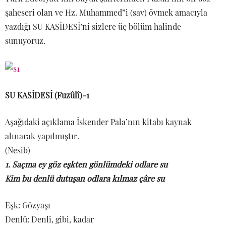
şaheseri olan ve Hz. Muhammed”i (sav) övmek amacıyla
yazdığı SU KASİDESİ’ni sizlere üç bölüm halinde
sunuyoruz.
SU KASİDESİ (Fuzûlî)-1
Aşağıdaki açıklama İskender Pala’nın kitabı kaynak
alınarak yapılmıştır.
(Nesib)
1. Saçma ey göz eşkten gönlümdeki odlare su
Kim bu denlü dutuşan odlara kılmaz çâre su
Eşk: Gözyaşı
Denlü: Denli, gibi, kadar