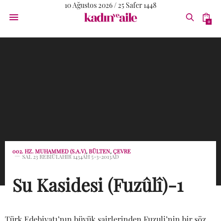
10 Ağustos 2026 / 25 Safer 1448
0
002. HZ. MUHAMMED (S.A.V)
,
BÜLTEN
,
ÇEVRE
SAL 23 REBIÜLAHIR 1434AH 5-3-2013AD
Su Kasidesi (Fuzûlî)-1
Türk Edebiyatı’nın büyük şairlerinden Fuzuli’nin bir söz