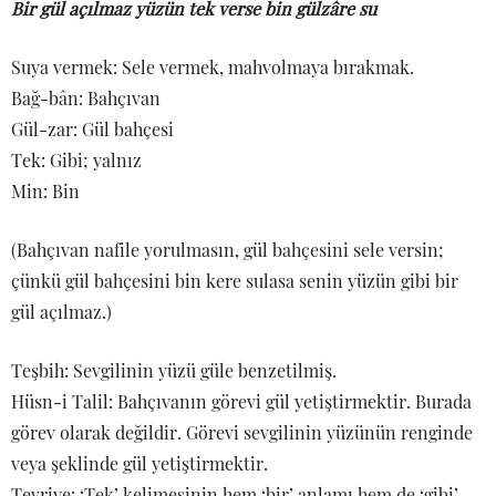
Bir gül açılmaz yüzün tek verse bin gülzâre su
Suya vermek: Sele vermek, mahvolmaya bırakmak.
Bağ-bân: Bahçıvan
Gül-zar: Gül bahçesi
Tek: Gibi; yalnız
Min: Bin
(Bahçıvan nafile yorulmasın, gül bahçesini sele versin;
çünkü gül bahçesini bin kere sulasa senin yüzün gibi bir
gül açılmaz.)
Teşbih: Sevgilinin yüzü güle benzetilmiş.
Hüsn-i Talil: Bahçıvanın görevi gül yetiştirmektir. Burada
görev olarak değildir. Görevi sevgilinin yüzünün renginde
veya şeklinde gül yetiştirmektir.
Tevriye: ‘Tek’ kelimesinin hem ‘bir’ anlamı hem de ‘gibi’