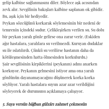
gelip kalbine sağlanmasını diler. Böylece aşk acısından
zevk alır. Sevgilinin bakışları kalbine saplanan ok gibidir.
Bu, aşık için bir hediyedir.
Peykan sözcüğünü korkarak söylemesinin bir nedeni de
temrenin içindeki sudur. Çelikleşirken verilen su. Su dolu
bir peykan yaralı gönle gelirse ona zarar verir. (Eskiden
ağır hastalara, yaralılara su verilmezdi. Kuruyan dudaklar
su ile ıslatılırdı. Çünkü su verilirse hastanın daha da
kötüleşmesinden hatta ölmesinden korkulurdu.)
Şair sevgilisinin kirpiklerini (peykanın) adını anarken
korkuyor. Peykanın gelmesini istiyor ama ona yaralı
gönlünün dayanamayacağını düşünerek korka korka
söylüyor. Yaralı hastalara suyun azar azar verildiğini
söyleyerek de durumunu açıklamaya çalışıyor.
5. Suya versün bâğban gülzârı zahmet çekmesün