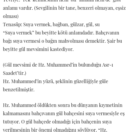
anlamı vardır. (Sevgilinin bir tane, benzeri olmayan, eşsiz
olması)
Tenasüp: Suya vermek, bağban, gülzar, gül, su
“Suya vermek” bu beyitte kötü anlamdadır. Bahçıvanın
bağı suya vermesi o bağın mahvolması demektir. Şair bu
beyitte gül mevsimini kastediyor.
(Gül mevsimi de Hz. Muhammed’in bulunduğu Asr-ı
Saadet’tir.)
Hz. Muhammed’in yüzü, şeklinin güzelliğiyle güle
benzetilmiştir.
Hz. Muhammed öldükten sonra bu dünyanın kıymetinin
kalmamasını bahçıvanın gül bahçesini suya vermesiyle eş
tutuyor. O gül bahçede olmadığı için bahçenin suya
verilmesinin bir önemi olmadığını söylüyor. “Hz.