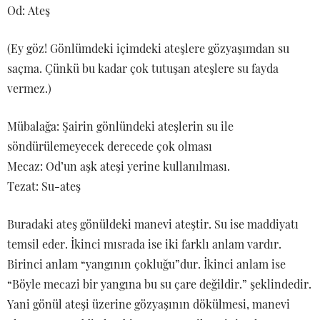
Od: Ateş
(Ey göz! Gönlümdeki içimdeki ateşlere gözyaşımdan su
saçma. Çünkü bu kadar çok tutuşan ateşlere su fayda
vermez.)
Mübalağa: Şairin gönlündeki ateşlerin su ile
söndürülemeyecek derecede çok olması
Mecaz: Od’un aşk ateşi yerine kullanılması.
Tezat: Su-ateş
Buradaki ateş gönüldeki manevi ateştir. Su ise maddiyatı
temsil eder. İkinci mısrada ise iki farklı anlam vardır.
Birinci anlam “yangının çokluğu”dur. İkinci anlam ise
“Böyle mecazi bir yangına bu su çare değildir.” şeklindedir.
Yani gönül ateşi üzerine gözyaşının dökülmesi, manevi