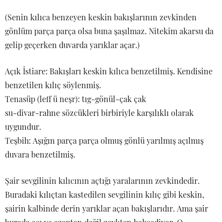
(Senin kılıca benzeyen keskin bakışlarının zevkinden
gönlüm parça parça olsa buna şaşılmaz. Nitekim akarsu da
gelip geçerken duvarda yarıklar açar.)
Açık İstiare: Bakışları keskin kılıca benzetilmiş. Kendisine
benzetilen kılıç söylenmiş.
Tenasüp (leff ü neşr): tıg-gönül-çak çak
su-divar-rahne sözcükleri birbiriyle karşılıklı olarak
uygundur.
Teşbih: Aşığın parça parça olmuş gönlü yarılmış açılmış
duvara benzetilmiş.
Şair sevgilinin kılıcının açtığı yaralarının zevkindedir.
Buradaki kılıçtan kastedilen sevgilinin kılıç gibi keskin,
şairin kalbinde derin yarıklar açan bakışlarıdır. Ama şair