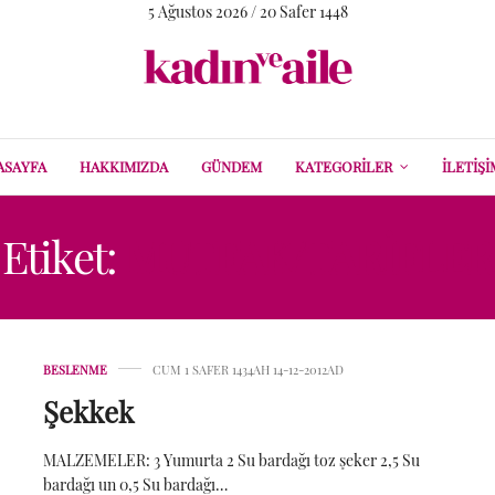
5 Ağustos 2026 / 20 Safer 1448
ASAYFA
HAKKIMIZDA
GÜNDEM
KATEGORILER
İLETIŞI
Etiket:
MUTFAK/TARIFLER
BESLENME
CUM 1 SAFER 1434AH 14-12-2012AD
Şekkek
MALZEMELER: 3 Yumurta 2 Su bardağı toz şeker 2,5 Su
bardağı un 0,5 Su bardağı…