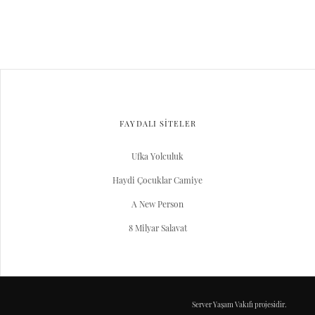
FAYDALI SİTELER
Ufka Yolculuk
Haydi Çocuklar Camiye
A New Person
8 Milyar Salavat
Server Yaşam Vakıfı projesidir.