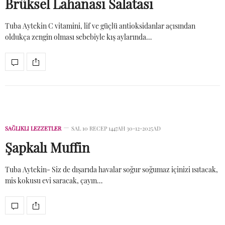
Brüksel Lahanası Salatası
Tuba Aytekin C vitamini, lif ve güçlü antioksidanlar açısından
oldukça zengin olması sebebiyle kış aylarında…
SAĞLIKLI LEZZETLER
SAL 10 RECEP 1447AH 30-12-2025AD
Şapkalı Muffin
Tuba Aytekin- Siz de dışarıda havalar soğur soğumaz içinizi ısıtacak,
mis kokusu evi saracak, çayın…