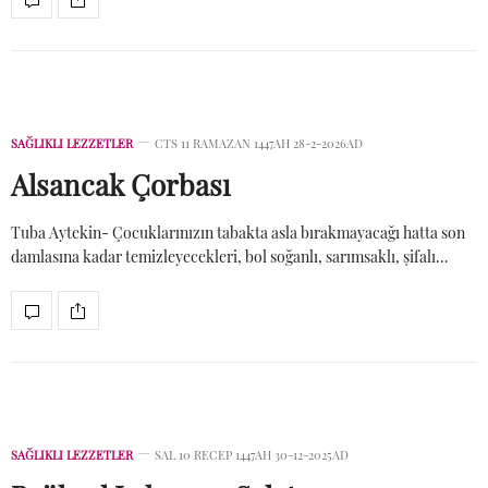
SAĞLIKLI LEZZETLER
CTS 11 RAMAZAN 1447AH 28-2-2026AD
Alsancak Çorbası
Tuba Aytekin- Çocuklarınızın tabakta asla bırakmayacağı hatta son
damlasına kadar temizleyecekleri, bol soğanlı, sarımsaklı, şifalı…
SAĞLIKLI LEZZETLER
SAL 10 RECEP 1447AH 30-12-2025AD