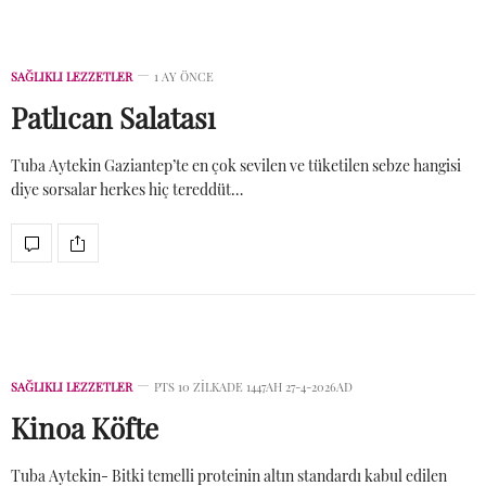
SAĞLIKLI LEZZETLER
1 AY ÖNCE
Patlıcan Salatası
Tuba Aytekin Gaziantep’te en çok sevilen ve tüketilen sebze hangisi
diye sorsalar herkes hiç tereddüt…
SAĞLIKLI LEZZETLER
PTS 10 ZILKADE 1447AH 27-4-2026AD
Kinoa Köfte
Tuba Aytekin- Bitki temelli proteinin altın standardı kabul edilen