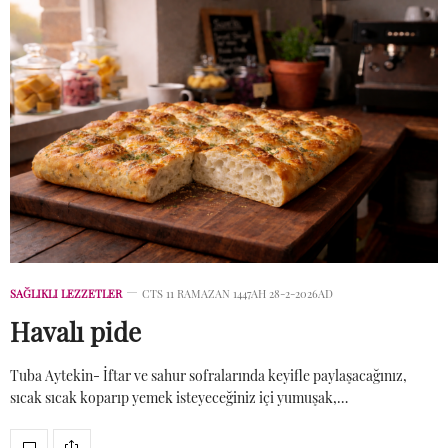
SAĞLIKLI LEZZETLER
CTS 11 RAMAZAN 1447AH 28-2-2026AD
Havalı pide
Tuba Aytekin- İftar ve sahur sofralarında keyifle paylaşacağınız,
sıcak sıcak koparıp yemek isteyeceğiniz içi yumuşak,…