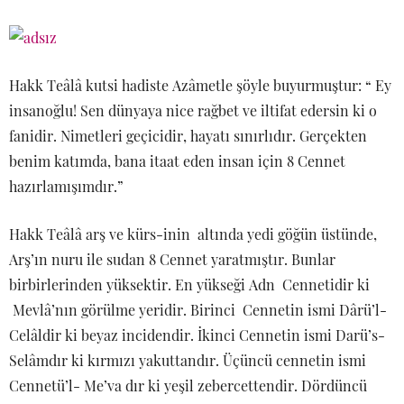
Hakk Teâlâ kutsi hadiste Azâmetle şöyle buyurmuştur: “ Ey
insanoğlu! Sen dünyaya nice rağbet ve iltifat edersin ki o
fanidir. Nimetleri geçicidir, hayatı sınırlıdır. Gerçekten
benim katımda, bana itaat eden insan için 8 Cennet
hazırlamışımdır.”
Hakk Teâlâ arş ve kürs-inin altında yedi göğün üstünde,
Arş’ın nuru ile sudan 8 Cennet yaratmıştır. Bunlar
birbirlerinden yüksektir. En yükseği Adn Cennetidir ki
Mevlâ’nın görülme yeridir. Birinci Cennetin ismi Dârü’l-
Celâldir ki beyaz incidendir. İkinci Cennetin ismi Darü’s-
Selâmdır ki kırmızı yakuttandır. Üçüncü cennetin ismi
Cennetü’l- Me’va dır ki yeşil zebercettendir. Dördüncü