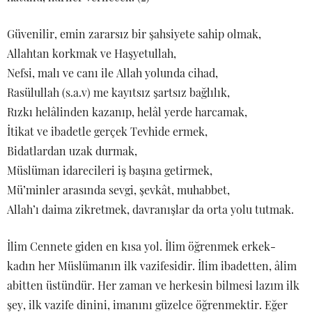
Güvenilir, emin zararsız bir şahsiyete sahip olmak,
Allahtan korkmak ve Haşyetullah,
Nefsi, malı ve canı ile Allah yolunda cihad,
Rasülullah (s.a.v) me kayıtsız şartsız bağlılık,
Rızkı helâlinden kazanıp, helâl yerde harcamak,
İtikat ve ibadetle gerçek Tevhide ermek,
Bidatlardan uzak durmak,
Müslüman idarecileri iş başına getirmek,
Mü’minler arasında sevgi, şevkât, muhabbet,
Allah’ı daima zikretmek, davranışlar da orta yolu tutmak.
İlim Cennete giden en kısa yol. İlim öğrenmek erkek-
kadın her Müslümanın ilk vazifesidir. İlim ibadetten, âlim
abitten üstündür. Her zaman ve herkesin bilmesi lazım ilk
şey, ilk vazife dinini, imanını güzelce öğrenmektir. Eğer