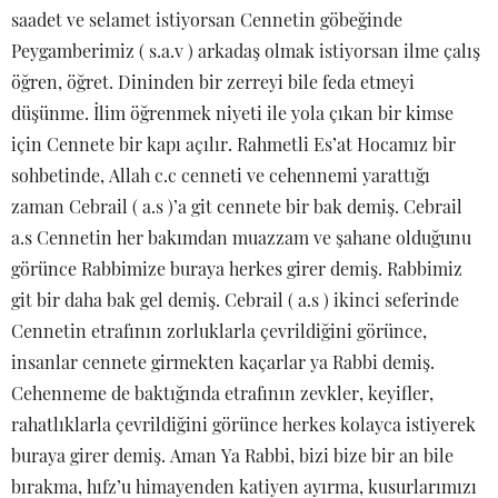
saadet ve selamet istiyorsan Cennetin göbeğinde
Peygamberimiz ( s.a.v ) arkadaş olmak istiyorsan ilme çalış
öğren, öğret. Dininden bir zerreyi bile feda etmeyi
düşünme. İlim öğrenmek niyeti ile yola çıkan bir kimse
için Cennete bir kapı açılır. Rahmetli Es’at Hocamız bir
sohbetinde, Allah c.c cenneti ve cehennemi yarattığı
zaman Cebrail ( a.s )’a git cennete bir bak demiş. Cebrail
a.s Cennetin her bakımdan muazzam ve şahane olduğunu
görünce Rabbimize buraya herkes girer demiş. Rabbimiz
git bir daha bak gel demiş. Cebrail ( a.s ) ikinci seferinde
Cennetin etrafının zorluklarla çevrildiğini görünce,
insanlar cennete girmekten kaçarlar ya Rabbi demiş.
Cehenneme de baktığında etrafının zevkler, keyifler,
rahatlıklarla çevrildiğini görünce herkes kolayca istiyerek
buraya girer demiş. Aman Ya Rabbi, bizi bize bir an bile
bırakma, hıfz’u himayenden katiyen ayırma, kusurlarımızı