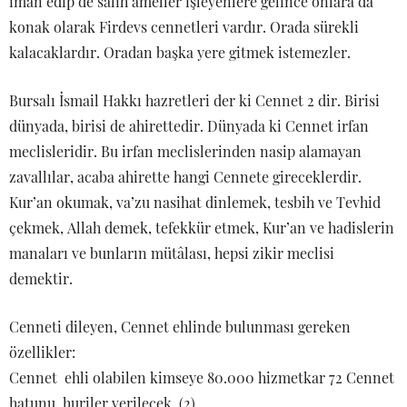
iman edip de salih ameller işleyenlere gelince onlara da
konak olarak Firdevs cennetleri vardır. Orada sürekli
kalacaklardır. Oradan başka yere gitmek istemezler.
Bursalı İsmail Hakkı hazretleri der ki Cennet 2 dir. Birisi
dünyada, birisi de ahirettedir. Dünyada ki Cennet irfan
meclisleridir. Bu irfan meclislerinden nasip alamayan
zavallılar, acaba ahirette hangi Cennete gireceklerdir.
Kur’an okumak, va’zu nasihat dinlemek, tesbih ve Tevhid
çekmek, Allah demek, tefekkür etmek, Kur’an ve hadislerin
manaları ve bunların mütâlası, hepsi zikir meclisi
demektir.
Cenneti dileyen, Cennet ehlinde bulunması gereken
özellikler:
Cennet ehli olabilen kimseye 80.000 hizmetkar 72 Cennet
hatunu, huriler verilecek. (2)