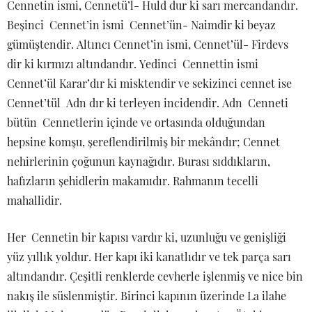
Cennetin ismi, Cennetü’l- Huld dur ki sarı mercandandır.
Beşinci Cennet’in ismi Cennet’ün- Naimdir ki beyaz
gümüştendir. Altıncı Cennet’in ismi, Cennet’ül- Firdevs
dir ki kırmızı altındandır. Yedinci Cennettin ismi
Cennet’ül Karar’dır ki misktendir ve sekizinci cennet ise
Cennet’tül Adn dır ki terleyen incidendir. Adn Cenneti
bütün Cennetlerin içinde ve ortasında olduğundan
hepsine komşu, şereflendirilmiş bir mekândır; Cennet
nehirlerinin çoğunun kaynağıdır. Burası sıddıkların,
hafızların şehidlerin makamıdır. Rahmanın tecelli
mahallidir.
Her Cennetin bir kapısı vardır ki, uzunluğu ve genişliği
yüz yıllık yoldur. Her kapı iki kanatlıdır ve tek parça sarı
altındandır. Çeşitli renklerde cevherle işlenmiş ve nice bin
nakış ile süslenmiştir. Birinci kapının üzerinde La ilahe