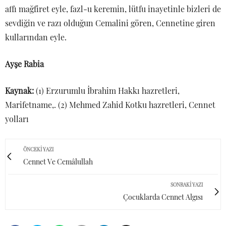
affı mağfiret eyle, fazl-u keremin, lütfu inayetinle bizleri de
sevdiğin ve razı olduğun Cemalini gören, Cennetine giren
kullarından eyle.
Ayşe Rabia
Kaynak:
(1) Erzurumlu İbrahim Hakkı hazretleri,
Marifetname,. (2) Mehmed Zahid Kotku hazretleri, Cennet
yolları
ÖNCEKI YAZI
Cennet Ve Cemâlullah
SONRAKI YAZI
Çocuklarda Cennet Algısı