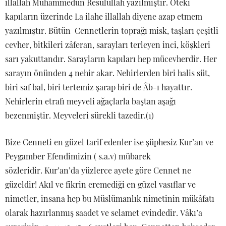
illallah Muhammedün Resulullah yazılmıştır. Öteki
kapıların üzerinde La ilahe illallah diyene azap etmem
yazılmıştır. Bütün Cennetlerin toprağı misk, taşları çeşitli
cevher, bitkileri zâferan, sarayları terleyen inci, köşkleri
sarı yakuttandır. Sarayların kapıları hep mücevherdir. Her
sarayın önünden 4 nehir akar. Nehirlerden biri halis süt,
biri saf bal, biri tertemiz şarap biri de Âb-ı hayattır.
Nehirlerin etrafı meyveli ağaçlarla baştan aşağı
bezenmiştir. Meyveleri sürekli tazedir.(1)
Bize Cenneti en güzel tarif edenler ise şüphesiz Kur’an ve
Peygamber Efendimizin ( s.a.v) mübarek
sözleridir. Kur’an’da yüzlerce ayete göre Cennet ne
güzeldir! Akıl ve fikrin eremediği en güzel vasıflar ve
nimetler, insana hep bu Müslümanlık nimetinin mükâfatı
olarak hazırlanmış saadet ve selamet evindedir. Vâkı’a