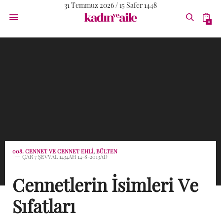
31 Temmuz 2026 / 15 Safer 1448
0
008. CENNET VE CENNET EHLI
,
BÜLTEN
ÇAR 7 ŞEVVAL 1434AH 14-8-2013AD
Cennetlerin İsimleri Ve
Sıfatları