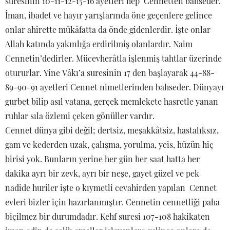
suresinin 10-11-12-15-16 ayetleri hep Cennetten bahseder.
İman, ibadet ve hayır yarışlarında öne geçenlere gelince
onlar ahirette mükâfatta da önde gidenlerdir. İşte onlar
Allah katında yakınlığa erdirilmiş olanlardır. Naim
Cennetin’dedirler. Mücevherâtla işlenmiş tahtlar üzerinde
otururlar. Yine Vâkı’a suresinin 17 den başlayarak 44-88-
89-90-91 ayetleri Cennet nimetlerinden bahseder. Dünyayı
gurbet bilip asıl vatana, gerçek memlekete hasretle yanan
ruhlar sıla özlemi çeken gönüller vardır.
Cennet dünya gibi değil; dertsiz, meşakkâtsiz, hastalıksız,
gam ve kederden uzak, çalışma, yorulma, yeis, hüzün hiç
birisi yok. Bunların yerine her gün her saat hatta her
dakika ayrı bir zevk, ayrı bir neşe, gayet güzel ve pek
nadide huriler işte o kıymetli cevahirden yapılan Cennet
evleri bizler için hazırlanmıştır. Cennetin cennetliği paha
biçilmez bir durumdadır. Kehf suresi 107-108 hakikaten