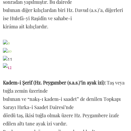
sonradan yapılmıştır. Bu dairede
bulunan diğer kılıçlardan biri Hz. Davud (a.s.)’a, diğerleri
ise Hulefâ-yi Raşidîn ve sahabe-i
kirâma ait kılıçlardır.
Kadem-i Şerif (Hz. Peygamber (s.a.s.)’in ayak izi):
Taş veya
tuğla zemin üzerinde
bulunan ve “nakş-ı kadem-i saadet” de denilen Topkapı
Sarayı Hırka-i Saadet Dairesi’nde
dördü taş, ikisi tuğla olmak üzere Hz. Peygambere izafe
edilen altı tane ayak izi vardır.