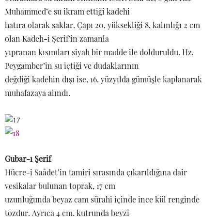
Muhammed’e su ikram ettiği kadehi
hatıra olarak saklar. Çapı 20, yüksekliği 8, kalınlığı 2 cm
olan Kadeh-i Şerif’in zamanla
yıpranan kısımları siyah bir madde ile dolduruldu. Hz.
Peygamber’in su içtiği ve dudaklarının
değdiği kadehin dışı ise, 16. yüzyılda gümüşle kaplanarak
muhafazaya alındı.
Gubar-ı Şerif
Hücre-i Saâdet’in tamiri sırasında çıkarıldığına dair
vesikalar bulunan toprak, 17 cm
uzunluğunda beyaz cam sürahi içinde ince kül renginde
tozdur. Ayrıca 4 cm. kutrunda beyzî