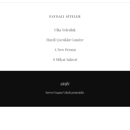
FAYDALI SİTELER
Ufka Yolculuk
Haydi Çocuklar Camiye
A New Person
8 Milyar Salavat
ARŞIV
Server Yaşam Vakıfı projesidir.