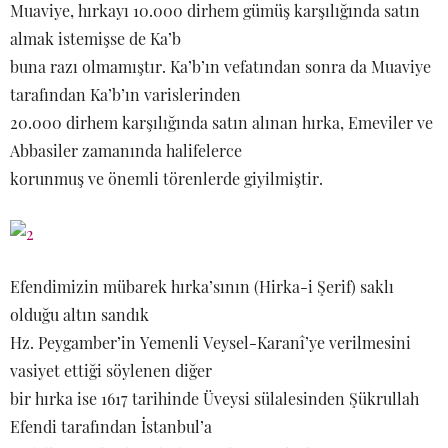
Muaviye, hırkayı 10.000 dirhem gümüş karşılığında satın
almak istemişse de Ka’b
buna razı olmamıştır. Ka’b’ın vefatından sonra da Muaviye
tarafından Ka’b’ın varislerinden
20.000 dirhem karşılığında satın alınan hırka, Emeviler ve
Abbasiler zamanında halifelerce
korunmuş ve önemli törenlerde giyilmiştir.
Efendimizin mübarek hırka’sının (Hirka-i Şerif) saklı
olduğu altın sandık
Hz. Peygamber’in Yemenli Veysel-Karanî’ye verilmesini
vasiyet ettiği söylenen diğer
bir hırka ise 1617 tarihinde Üveysi sülalesinden Şükrullah
Efendi tarafından İstanbul’a