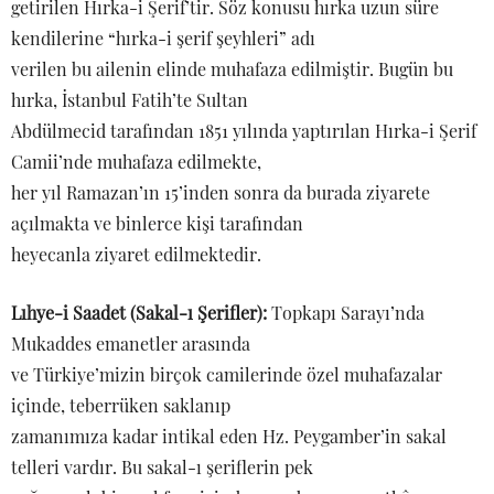
getirilen Hırka-i Şerif’tir. Söz konusu hırka uzun süre
kendilerine “hırka-i şerif şeyhleri” adı
verilen bu ailenin elinde muhafaza edilmiştir. Bugün bu
hırka, İstanbul Fatih’te Sultan
Abdülmecid tarafından 1851 yılında yaptırılan Hırka-i Şerif
Camii’nde muhafaza edilmekte,
her yıl Ramazan’ın 15’inden sonra da burada ziyarete
açılmakta ve binlerce kişi tarafından
heyecanla ziyaret edilmektedir.
Lıhye-i Saadet (Sakal-ı Şerifler):
Topkapı Sarayı’nda
Mukaddes emanetler arasında
ve Türkiye’mizin birçok camilerinde özel muhafazalar
içinde, teberrüken saklanıp
zamanımıza kadar intikal eden Hz. Peygamber’in sakal
telleri vardır. Bu sakal-ı şeriflerin pek