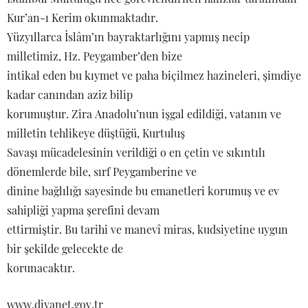
Kur’an-ı Kerim okunmaktadır.
Yüzyıllarca İslâm’ın bayraktarlığını yapmış necip
milletimiz, Hz. Peygamber’den bize
intikal eden bu kıymet ve paha biçilmez hazineleri, şimdiye
kadar canından aziz bilip
korumuştur. Zira Anadolu’nun işgal edildiği, vatanın ve
milletin tehlikeye düştüğü, Kurtuluş
Savaşı mücadelesinin verildiği o en çetin ve sıkıntılı
dönemlerde bile, sırf Peygamberine ve
dinine bağlılığı sayesinde bu emanetleri korumuş ve ev
sahipliği yapma şerefini devam
ettirmiştir. Bu tarihi ve manevî miras, kudsiyetine uygun
bir şekilde gelecekte de
korunacaktır.
www.diyanet.gov.tr