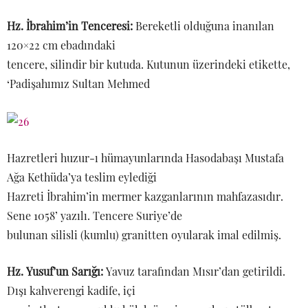
Hz. İbrahim’in Tenceresi:
Bereketli olduğuna inanılan
120×22 cm ebadındaki
tencere, silindir bir kutuda. Kutunun üzerindeki etikette,
‘Padişahımız Sultan Mehmed
Hazretleri huzur-ı hümayunlarında Hasodabaşı Mustafa
Ağa Kethüda’ya teslim eylediği
Hazreti İbrahim’in mermer kazganlarının mahfazasıdır.
Sene 1058’ yazılı. Tencere Suriye’de
bulunan silisli (kumlu) granitten oyularak imal edilmiş.
Hz. Yusuf’un Sarığı:
Yavuz tarafından Mısır’dan getirildi.
Dışı kahverengi kadife, içi