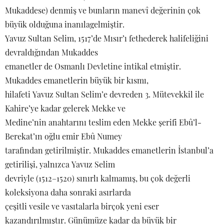
Mukaddese) denmiş ve bunların manevî değerinin çok
büyük olduğuna inanılagelmiştir.
Yavuz Sultan Selim, 1517’de Mısır’ı fethederek halifeliğini
devraldığından Mukaddes
emanetler de Osmanlı Devletine intikal etmiştir.
Mukaddes emanetlerin büyük bir kısmı,
hilafeti Yavuz Sultan Selim’e devreden 3. Mütevekkil ile
Kahire’ye kadar gelerek Mekke ve
Medine’nin anahtarını teslim eden Mekke şerifi Ebû’l-
Berekat’ın oğlu emir Ebû Numey
tarafından getirilmiştir. Mukaddes emanetlerin İstanbul’a
getirilişi, yalnızca Yavuz Selim
devriyle (1512–1520) sınırlı kalmamış, bu çok değerli
koleksiyona daha sonraki asırlarda
çeşitli vesile ve vasıtalarla birçok yeni eser
kazandırılmıştır. Günümüze kadar da büyük bir