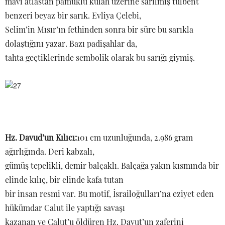
mavi atlastan pamuklu külah üzerine sarılmış tülbent
benzeri beyaz bir sarık. Evliya Çelebi,
Selim’in Mısır’ın fethinden sonra bir süre bu sarıkla
dolaştığını yazar. Bazı padişahlar da,
tahta geçtiklerinde sembolik olarak bu sarığı giymiş.
Hz. Davud’un Kılıcı:
101 cm uzunluğunda, 2.986 gram
ağırlığında. Deri kabzalı,
gümüş tepelikli, demir balçaklı. Balçağa yakın kısmında bir
elinde kılıç, bir elinde kafa tutan
bir insan resmi var. Bu motif, İsrailoğulları’na eziyet eden
hükümdar Calut ile yaptığı savaşı
kazanan ve Calut’u öldüren Hz. Davut’un zaferini