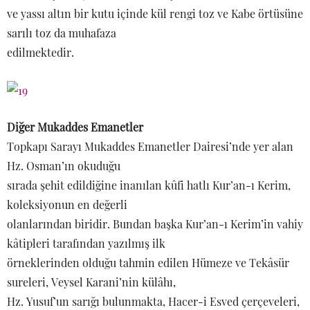
ve yassı altın bir kutu içinde kül rengi toz ve Kabe örtüsüne
sarılı toz da muhafaza
edilmektedir.
Diğer Mukaddes Emanetler
Topkapı Sarayı Mukaddes Emanetler Dairesi’nde yer alan
Hz. Osman’ın okuduğu
sırada şehit edildiğine inanılan kûfi hatlı Kur’an-ı Kerim,
koleksiyonun en değerli
olanlarından biridir. Bundan başka Kur’an-ı Kerim’in vahiy
kâtipleri tarafından yazılmış ilk
örneklerinden olduğu tahmin edilen Hümeze ve Tekâsür
sureleri, Veysel Karani’nin külâhı,
Hz. Yusuf’un sarığı bulunmakta, Hacer-i Esved çerçeveleri,