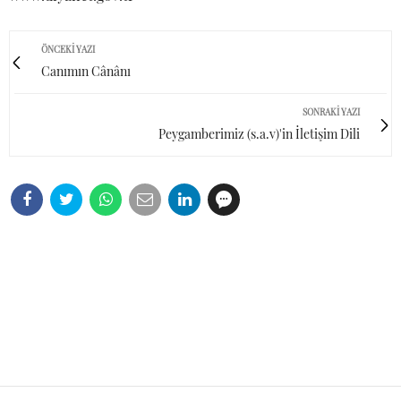
ÖNCEKI YAZI
Canımın Cânânı
SONRAKI YAZI
Peygamberimiz (s.a.v)'in İletişim Dili