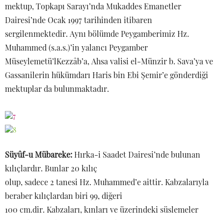
mektup, Topkapı Sarayı’nda Mukaddes Emanetler
Dairesi’nde Ocak 1997 tarihinden itibaren
sergilenmektedir. Aynı bölümde Peygamberimiz Hz.
Muhammed (s.a.s.)’in yalancı Peygamber
Müseylemetü’lKezzâb’a, Ahsa valisi el-Münzir b. Sava’ya ve
Gassanilerin hükümdarı Haris bin Ebi Şemir’e gönderdiği
mektuplar da bulunmaktadır.
Süyûf-u Mübareke:
Hırka-i Saadet Dairesi’nde bulunan
kılıçlardır. Bunlar 20 kılıç
olup, sadece 2 tanesi Hz. Muhammed’e aittir. Kabzalarıyla
beraber kılıçlardan biri 99, diğeri
100 cm.dir. Kabzaları, kınları ve üzerindeki süslemeler