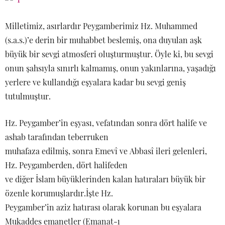
Milletimiz, asırlardır Peygamberimiz Hz. Muhammed
(s.a.s.)’e derin bir muhabbet beslemiş, ona duyulan aşk
büyük bir sevgi atmosferi oluşturmuştur. Öyle ki, bu sevgi
onun şahsıyla sınırlı kalmamış, onun yakınlarına, yaşadığı
yerlere ve kullandığı eşyalara kadar bu sevgi geniş
tutulmuştur.
Hz. Peygamber’in eşyası, vefatından sonra dört halife ve
ashab tarafından teberruken
muhafaza edilmiş, sonra Emevî ve Abbasî ileri gelenleri,
Hz. Peygamberden, dört halifeden
ve diğer İslam büyüklerinden kalan hatıraları büyük bir
özenle korumuşlardır.İşte Hz.
Peygamber’in aziz hatırası olarak korunan bu eşyalara
Mukaddes emanetler (Emanat-ı