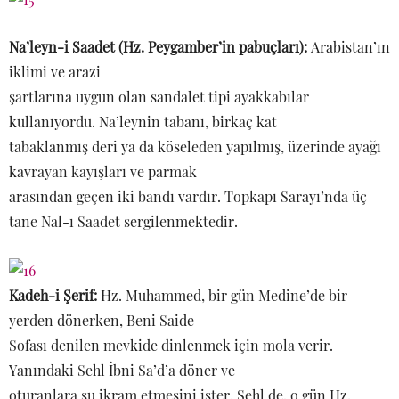
Na’leyn-i Saadet (Hz. Peygamber’in pabuçları):
Arabistan’ın
iklimi ve arazi
şartlarına uygun olan sandalet tipi ayakkabılar
kullanıyordu. Na’leynin tabanı, birkaç kat
tabaklanmış deri ya da köseleden yapılmış, üzerinde ayağı
kavrayan kayışları ve parmak
arasından geçen iki bandı vardır. Topkapı Sarayı’nda üç
tane Nal-ı Saadet sergilenmektedir.
Kadeh-i Şerif:
Hz. Muhammed, bir gün Medine’de bir
yerden dönerken, Beni Saide
Sofası denilen mevkide dinlenmek için mola verir.
Yanındaki Sehl İbni Sa’d’a döner ve
oturanlara su ikram etmesini ister. Sehl de, o gün Hz.