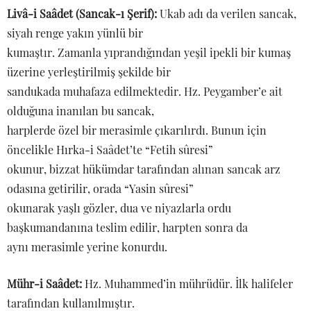
Livâ-i Saâdet (Sancak-ı Şerif):
Ukab adı da verilen sancak,
siyah renge yakın yünlü bir
kumaştır. Zamanla yıprandığından yeşil ipekli bir kumaş
üzerine yerleştirilmiş şekilde bir
sandukada muhafaza edilmektedir. Hz. Peygamber’e ait
olduğuna inanılan bu sancak,
harplerde özel bir merasimle çıkarılırdı. Bunun için
öncelikle Hırka-i Saâdet’te “Fetih sûresi”
okunur, bizzat hükümdar tarafından alınan sancak arz
odasına getirilir, orada “Yasin sûresi”
okunarak yaşlı gözler, dua ve niyazlarla ordu
başkumandanına teslim edilir, harpten sonra da
aynı merasimle yerine konurdu.
Mühr-i Saâdet:
Hz. Muhammed’in mührüdür. İlk halifeler
tarafından kullanılmıştır.