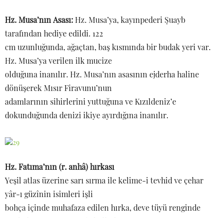
Hz. Musa’nın Asası:
Hz. Musa’ya, kayınpederi Şuayb
tarafından hediye edildi. 122
cm uzunluğunda, ağaçtan, baş kısmında bir budak yeri var.
Hz. Musa’ya verilen ilk mucize
olduğuna inanılır. Hz. Musa’nın asasının ejderha haline
dönüşerek Mısır Firavunu’nun
adamlarının sihirlerini yuttuğuna ve Kızıldeniz’e
dokunduğunda denizi ikiye ayırdığına inanılır.
Hz. Fatıma’nın (r. anhâ) hırkası
Yeşil atlas üzerine sarı sırma ile kelime-i tevhid ve çehar
yâr-ı güzînin isimleri işli
bohça içinde muhafaza edilen hırka, deve tüyü renginde