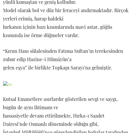
yünlü kumaştan ve geniş kolludur.
Model olarak bol ve düz bir feraceyi andırmaktadır. Birçok
yerleri erimiş, harap haldeki
hırkanın içinin bazı kısımlarında mavi astar, göğüs
kısmında ise örme düğmeler vardır.
“Kırım Hanı sülalesinden Fatıma Sultan’ın terekesinden
zuhur edip Hazine-i Hümâyûn’a
gelen eşya” ile birlikte Topkapı Sarayı’na gelmiştir.
Kutsal Emanetlere asırlardır gösterilen sevgi ve saygı,
bugün de aynı ihtimam ve
hassasiyetle devam ettirilmekte, Hırka-ı Saadet
Dairesi’nde Osmanlı döneminde olduğu gibi,
İstanbul Müftülüğü’nce görevlendirilen hafızlar tarafından