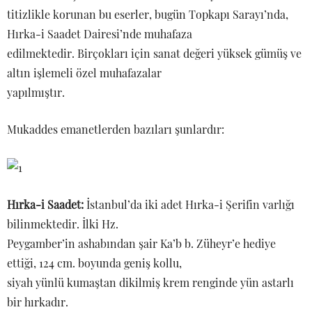
titizlikle korunan bu eserler, bugün Topkapı Sarayı’nda,
Hırka-i Saadet Dairesi’nde muhafaza
edilmektedir. Birçokları için sanat değeri yüksek gümüş ve
altın işlemeli özel muhafazalar
yapılmıştır.
Mukaddes emanetlerden bazıları şunlardır:
Hırka-i Saadet:
İstanbul’da iki adet Hırka-i Şerifin varlığı
bilinmektedir. İlki Hz.
Peygamber’in ashabından şair Ka’b b. Züheyr’e hediye
ettiği, 124 cm. boyunda geniş kollu,
siyah yünlü kumaştan dikilmiş krem renginde yün astarlı
bir hırkadır.