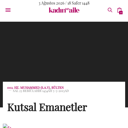
3 Ağustos 2026 / 18 Safer 1448
0
002. HZ. MUHAMMED (S.A.V)
,
BÜLTEN
SAL 23 REBIÜLAHIR 1434AH 5-3-2013AD
Kutsal Emanetler