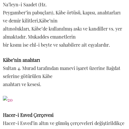
Na’leyn-i Saadet (Hz.
Peygamber’in pabuçları), Kâbe örtüsü, kapısı, anahtarları
ve demir kilitleri,Kâbe’nin
altınolukları, Kâbe’de kullanılmış askı ve kandiller vs. yer
almaktadır. Mukaddes emanetlerin
bir kısmı ise ehl-i beyte ve sahabilere ait eşyalardır.
Kâbe’nin anahtarı
Sultan 4. Murad tarafından manevi işaret üzerine Bağdat
seferine götürülen Kâbe
anahtarı ve kesesi.
Hacer-i Esved Çerçevesi
Hacer-i Esved’in altın ve gümüş çerçeveleri değiştirildikçe