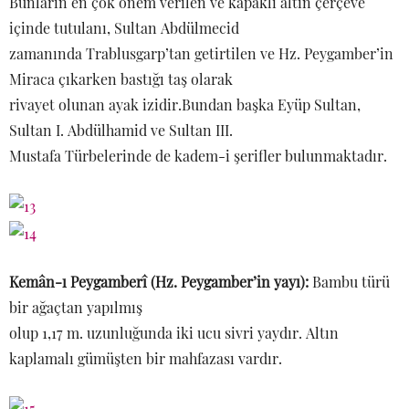
Bunların en çok önem verilen ve kapaklı altın çerçeve
içinde tutulanı, Sultan Abdülmecid
zamanında Trablusgarp’tan getirtilen ve Hz. Peygamber’in
Miraca çıkarken bastığı taş olarak
rivayet olunan ayak izidir.Bundan başka Eyüp Sultan,
Sultan I. Abdülhamid ve Sultan III.
Mustafa Türbelerinde de kadem-i şerifler bulunmaktadır.
Kemân-ı Peygamberî (Hz. Peygamber’in yayı):
Bambu türü
bir ağaçtan yapılmış
olup 1,17 m. uzunluğunda iki ucu sivri yaydır. Altın
kaplamalı gümüşten bir mahfazası vardır.