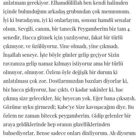
anlatmam gerekiyor. Elhamdülillah ben kendi halimden
içinde bulunduğum arkadaş grubundan çok memnunum.
İyi ki buradayım, iyi ki onlarlayım, sonsuz hamdü senalar
olsun. Sevgili, canım, bir tanecik Peygamberim biz tam 4
senedir, Hacca gitmek için yazılıyoruz, fakat bir türlü
çıkmıyor, ve üzülüyoruz. Yine olmadı, yine çıkmadı.
İnşallah seneye. İşte böyle günler gelip geçiyor Sizin
ravzanıza gelip namaz kılmayı istiyoruz ama bir türlü
olmuyor, olmuyor. Özlem öyle değişik bir durum ki
anlatılması çok zor. Dostlarımızdan bazıları diyorlar ki,
biz hacca gidiyoruz, hac çıktı. O kadar sakinler ki, hac
çıkmış size gelecekler, hiç heyecan yok. Eğer bana çıksaydı.
Gözüme uyku girmezdi; Kabe’ye Size kavuşacağım diye. Bu
özlem ne zaman bitecek peygamberim. Gidip gelenler bir
araya geldiklerinde hep oranın güzelliklerinden
bahsediyorlar. Bense sadece onları dinliyorum. Ah diyorum