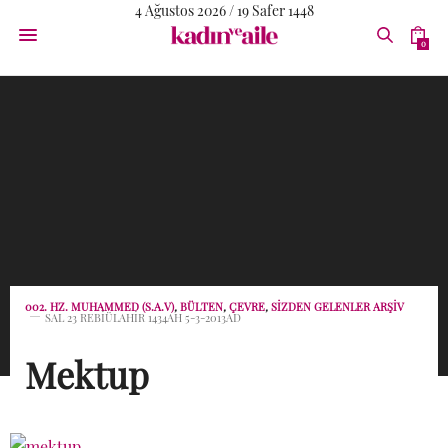
4 Ağustos 2026 / 19 Safer 1448
0
002. HZ. MUHAMMED (S.A.V)
,
BÜLTEN
,
ÇEVRE
,
SİZDEN GELENLER ARŞİV
SAL 23 REBIÜLAHIR 1434AH 5-3-2013AD
Mektup