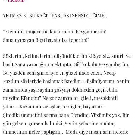
YETMEZ Kİ BU KAĞIT PARÇASI SENSİZLİĞİME…
“Efendim, müjdecim, kurtarıcım, Peygamberim!
Sana uymayan ölçü hayat olsa teperim!”
Sözlerim, kelimelerim, düşündüklerim kifayetsiz, sınırlı ve
basit Sana yazacağım mektupta, Gül kokulu Peygamberim.
Bu yüzden seni şiirleriyle en güzel ifade eden, Necip
Fazıl’ın sözleriyle başlamak istedim. Düşünüyorum, Senin
zamanında yaşasaydım gözyaşı dökmeden geçirebilir
miydim Efendim” Ne zor zamanlar, çileli, meşakkatli
yıllar… Kazanılan savaşlar, tebliğler, başarılar…
Şimdiki ümmetini sorma bana Efendim. Yüzümüz yok. Bir
gün gelsen, görsen halimizi, Senin şefaatine muhtaç
ümmetinin neler yaptığını… Moda diye insanların nelerle