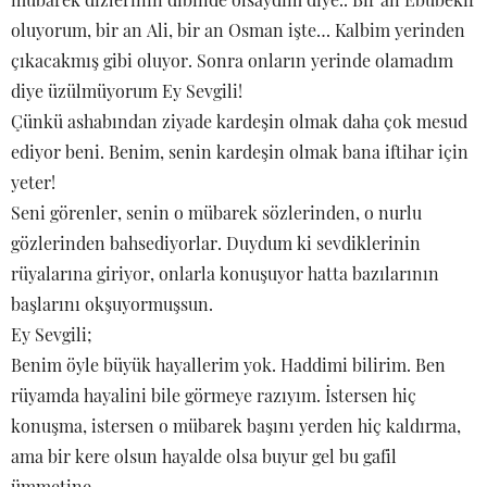
oluyorum, bir an Ali, bir an Osman işte… Kalbim yerinden
çıkacakmış gibi oluyor. Sonra onların yerinde olamadım
diye üzülmüyorum Ey Sevgili!
Çünkü ashabından ziyade kardeşin olmak daha çok mesud
ediyor beni. Benim, senin kardeşin olmak bana iftihar için
yeter!
Seni görenler, senin o mübarek sözlerinden, o nurlu
gözlerinden bahsediyorlar. Duydum ki sevdiklerinin
rüyalarına giriyor, onlarla konuşuyor hatta bazılarının
başlarını okşuyormuşsun.
Ey Sevgili;
Benim öyle büyük hayallerim yok. Haddimi bilirim. Ben
rüyamda hayalini bile görmeye razıyım. İstersen hiç
konuşma, istersen o mübarek başını yerden hiç kaldırma,
ama bir kere olsun hayalde olsa buyur gel bu gafil
ümmetine…