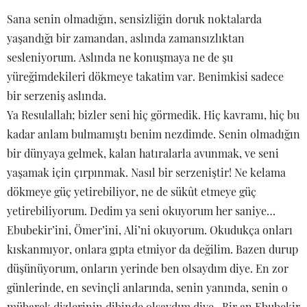
Sana senin olmadığın, sensizliğin doruk noktalarda
yaşandığı bir zamandan, aslında zamansızlıktan
sesleniyorum. Aslında ne konuşmaya ne de şu
yüreğimdekileri dökmeye takatim var. Benimkisi sadece
bir serzeniş aslında.
Ya Resulallah; bizler seni hiç görmedik. Hiç kavramı, hiç bu
kadar anlam bulmamıştı benim nezdimde. Senin olmadığın
bir dünyaya gelmek, kalan hatıralarla avunmak, ve seni
yaşamak için çırpınmak. Nasıl bir serzeniştir! Ne kelama
dökmeye güç yetirebiliyor, ne de sükût etmeye güç
yetirebiliyorum. Dedim ya seni okuyorum her saniye…
Ebubekir’ini, Ömer’ini, Ali’ni okuyorum. Okudukça onları
kıskanmıyor, onlara gıpta etmiyor da değilim. Bazen durup
düşünüyorum, onların yerinde ben olsaydım diye. En zor
günlerinde, en sevinçli anlarında, senin yanında, senin o
mübarek dizlerinin dibinde olsaydım diye.. Bir an Ebubekir