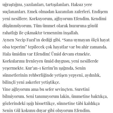
uğraştığını, yazılanları, tartışılanları. Haksız yere
suçlananları. Emek olmadan kazanılan zaferleri. Endişem
yeni nesillere. Korkuyorum, ağlıyorum Efendim. Kendimi
düşünmüyorum. Tüm ümmet olarak huzuruna gönül
rahatlığı ile çıkmaktır temennim inşallah.
Aynen Necip Fazıl’ın dediği gibi. “Sana uymayan ölçü hayat
olsa teperim” tepilecek çok hayatlar var bu ahir zamanda.
Hala ümidim var Efendim! Ümid devam etmekte.
Korkularımı frenleyen ümid duygusu, yeni nesillerde
yeşermekte. Kur’an-ı Kerim’in ışığında, Senin
sünnetlerinin rehberliğinde yetişen yepyeni, aydınlık,
bilinçli yeni askerler yetiştikçe.
Yine ağlıyorum ama bu sefer sevinçten. Suretini
bilmiyorum. Seni tanımıyorum lakin, ümmetine baktıkça,
gözlerindeki ışığı hissettikçe, sünnetine tâbi kaldıkça
Senin Gül kokunu duyar gibi oluyorum Efendim.