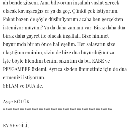
ah bende gitsem. Ama biliyorum inşallah vuslat gerçek
olacak kavuşacağız er ya da geç. Çünkü çok istiyorum.
Fakat bazen de şöyle düşünüyorum acaba ben gerçekten
istemiyor muyum? Ya da daha zamanı var. Biraz daha dua
biraz daha gayret ile olacak inşallah. Bize himmet
buyurunda bir an önce halleşelim. Her salavatın size
ulaştığına eminim, sizin de bize dua buyurduğunuza.
İşte böyle Efendim benim sıkıntım da bu. KABE ve
PEYGAMBER özlemi. Ayrıca sizden ümmetiniz için de dua
etmenizi istiyorum.
SELAM ve DUA ile.
Ayşe KÖLÜK
**********************************************
EY SEVGİLİ;