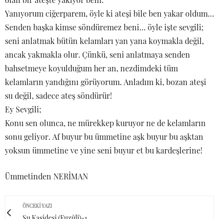
Yanıyorum ciğerparem, öyle ki ateşi bile ben yakar oldum…
Senden başka kimse söndüremez beni… öyle işte sevgili;
seni anlatmak bütün kelamları yan yana koymakla değil,
ancak yakmakla olur. Çünkü, seni anlatmaya senden
bahsetmeye koyulduğum her an, nezdimdeki tüm
kelamların yandığını görüyorum. Anladım ki, bozan ateşi
su değil, sadece ateş söndürür!
Ey Sevgili;
Konu sen olunca, ne mürekkep kuruyor ne de kelamların
sonu geliyor. Af buyur bu ümmetine aşk buyur bu aşktan
yoksun ümmetine ve yine seni buyur et bu kardeşlerine!
Ümmetinden NERİMAN
ÖNCEKI YAZI
Su Kasidesi (Fuzûlî)-1