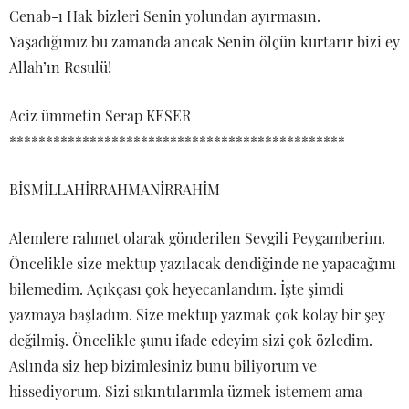
Cenab-ı Hak bizleri Senin yolundan ayırmasın.
Yaşadığımız bu zamanda ancak Senin ölçün kurtarır bizi ey
Allah’ın Resulü!
Aciz ümmetin Serap KESER
**********************************************
BİSMİLLAHİRRAHMANİRRAHİM
Alemlere rahmet olarak gönderilen Sevgili Peygamberim.
Öncelikle size mektup yazılacak dendiğinde ne yapacağımı
bilemedim. Açıkçası çok heyecanlandım. İşte şimdi
yazmaya başladım. Size mektup yazmak çok kolay bir şey
değilmiş. Öncelikle şunu ifade edeyim sizi çok özledim.
Aslında siz hep bizimlesiniz bunu biliyorum ve
hissediyorum. Sizi sıkıntılarımla üzmek istemem ama