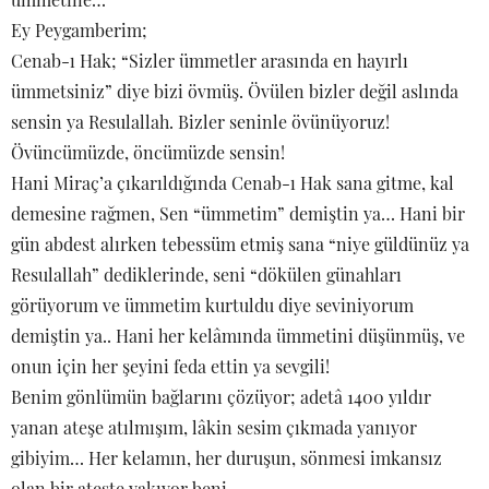
Ey Peygamberim;
Cenab-ı Hak; “Sizler ümmetler arasında en hayırlı
ümmetsiniz” diye bizi övmüş. Övülen bizler değil aslında
sensin ya Resulallah. Bizler seninle övünüyoruz!
Övüncümüzde, öncümüzde sensin!
Hani Miraç’a çıkarıldığında Cenab-ı Hak sana gitme, kal
demesine rağmen, Sen “ümmetim” demiştin ya… Hani bir
gün abdest alırken tebessüm etmiş sana “niye güldünüz ya
Resulallah” dediklerinde, seni “dökülen günahları
görüyorum ve ümmetim kurtuldu diye seviniyorum
demiştin ya.. Hani her kelâmında ümmetini düşünmüş, ve
onun için her şeyini feda ettin ya sevgili!
Benim gönlümün bağlarını çözüyor; adetâ 1400 yıldır
yanan ateşe atılmışım, lâkin sesim çıkmada yanıyor
gibiyim… Her kelamın, her duruşun, sönmesi imkansız
olan bir ateşte yakıyor beni.