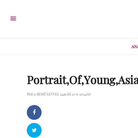
AN
Portrait,Of,Young,Asi
PER 9 REBIÜLEVVEL 1446AH 12-9-2024AD