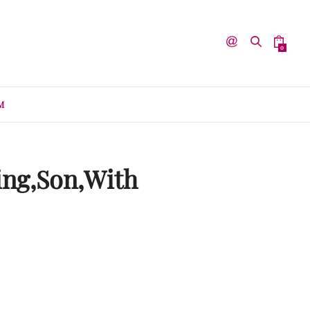
0
M
ing,Son,With