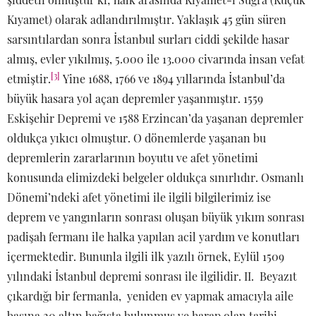
Kıyamet) olarak adlandırılmıştır. Yaklaşık 45 gün süren
sarsıntılardan sonra İstanbul surları ciddi şekilde hasar
almış, evler yıkılmış, 5.000 ile 13.000 civarında insan vefat
[3]
etmiştir.
Yine 1688, 1766 ve 1894 yıllarında İstanbul’da
büyük hasara yol açan depremler yaşanmıştır. 1559
Eskişehir Depremi ve 1588 Erzincan’da yaşanan depremler
oldukça yıkıcı olmuştur. O dönemlerde yaşanan bu
depremlerin zararlarının boyutu ve afet yönetimi
konusunda elimizdeki belgeler oldukça sınırlıdır. Osmanlı
Dönemi’ndeki afet yönetimi ile ilgili bilgilerimiz ise
deprem ve yangınların sonrası oluşan büyük yıkım sonrası
padişah fermanı ile halka yapılan acil yardım ve konutları
içermektedir. Bununla ilgili ilk yazılı örnek, Eylül 1509
yılındaki İstanbul depremi sonrası ile ilgilidir. II. Beyazıt
çıkardığı bir fermanla, yeniden ev yapmak amacıyla aile
başına 20 altın bağışta bulunmuş ve harap olan tarihi