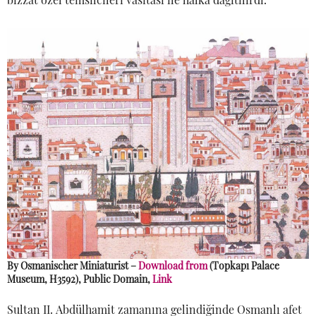
By Osmanischer Miniaturist –
Download from
(Topkapı Palace
Museum, H3592), Public Domain,
Link
Sultan II. Abdülhamit zamanına gelindiğinde Osmanlı afet