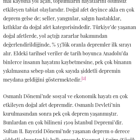
mal kaybına yol açan, toplumların hayatlarını olumsuz
etkileyen tabiat olaylarıdır. Doğal afet deyince akla en çok
deprem gelse de; seller, yangınlar, salgın hastalıklar,
kıtlıklar da doğal afet kategorisindedir. Türkiye’de yaşanan
doğal afetlerde, yol açtığı zararlar bakımından
değerlendirildiğinde, % 53’lük oranla depremler ilk sırayı
alır. Eldeki tarihsel veriler de tarih boyunca Anadolu’da
binlerce insanın hayatını kaybetmesine, pek çok binanın
yıkılmasına sebep olan çok sayıda şiddetli depremin
[2]
meydana geldiğini göstermektedir.
Osmanlı Dönemi’nde sosyal ve ekonomik hayatı en çok
etkileyen doğal afet depremdir. Osmanlı Devleti’nin
kurulmasından sonra pek çok deprem yaşanmıştır.
Bunlardan en çok bilineni 1509 İstanbul Depremi’dir.
Sultan II. Bayezid Dönemi’nde yaşanan deprem o derece
şiddetli olmuştur ki; halk arasında Kıyamet-i Suğra (Küçük