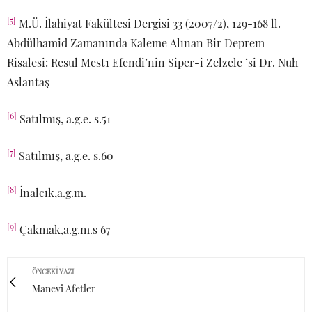
[5]
M.Ü. İlahiyat Fakültesi Dergisi 33 (2007/2), 129-168 ll.
Abdülhamid Zamanında Kaleme Alınan Bir Deprem
Risalesi: Resul Mest1 Efendi’nin Siper-i Zelzele ’si Dr. Nuh
Aslantaş
[6]
Satılmış, a.g.e. s.51
[7]
Satılmış, a.g.e. s.60
[8]
İnalcık,a.g.m.
[9]
Çakmak,a.g.m.s 67
ÖNCEKI YAZI
Manevi Afetler