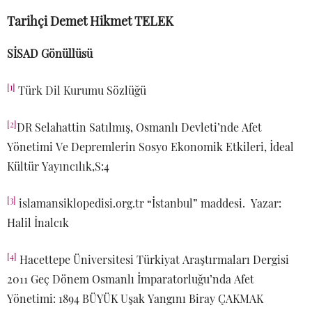
Tarihçi Demet Hikmet TELEK
SİSAD Gönüllüsü
[1]
Türk Dil Kurumu Sözlüğü
[2]
DR Selahattin Satılmış, Osmanlı Devleti’nde Afet
Yönetimi Ve Depremlerin Sosyo Ekonomik Etkileri, İdeal
Kültür Yayıncılık,S:4
[3]
islamansiklopedisi.org.tr “İstanbul” maddesi. Yazar:
Halil İnalcık
[4]
Hacettepe Üniversitesi Türkiyat Araştırmaları Dergisi
2011 Geç Dönem Osmanlı İmparatorluğu’nda Afet
Yönetimi: 1894 BÜYÜK Uşak Yangını Biray ÇAKMAK