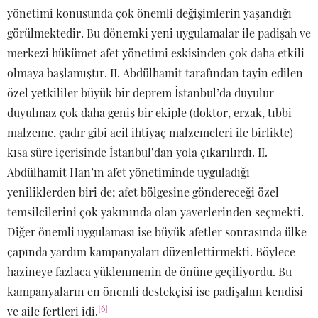
yönetimi konusunda çok önemli değişimlerin yaşandığı
görülmektedir. Bu dönemki yeni uygulamalar ile padişah ve
merkezi hükümet afet yönetimi eskisinden çok daha etkili
olmaya başlamıştır. II. Abdülhamit tarafından tayin edilen
özel yetkililer büyük bir deprem İstanbul’da duyulur
duyulmaz çok daha geniş bir ekiple (doktor, erzak, tıbbi
malzeme, çadır gibi acil ihtiyaç malzemeleri ile birlikte)
kısa süre içerisinde İstanbul’dan yola çıkarılırdı. II.
Abdülhamit Han’ın afet yönetiminde uyguladığı
yeniliklerden biri de; afet bölgesine göndereceği özel
temsilcilerini çok yakınında olan yaverlerinden seçmekti.
Diğer önemli uygulaması ise büyük afetler sonrasında ülke
çapında yardım kampanyaları düzenlettirmekti. Böylece
hazineye fazlaca yüklenmenin de önüne geçiliyordu. Bu
kampanyaların en önemli destekçisi ise padişahın kendisi
[6]
ve aile fertleri idi.