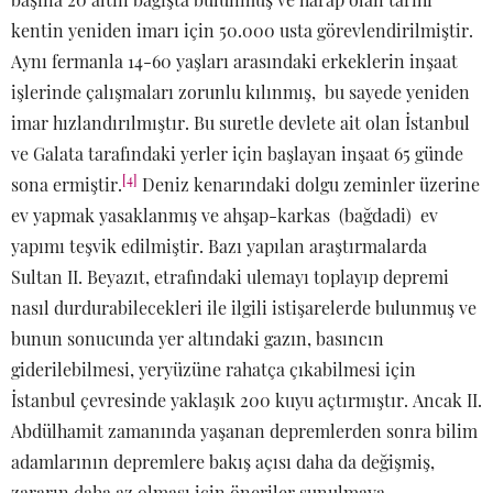
kentin yeniden imarı için 50.000 usta görevlendirilmiştir.
Aynı fermanla 14-60 yaşları arasındaki erkeklerin inşaat
işlerinde çalışmaları zorunlu kılınmış, bu sayede yeniden
imar hızlandırılmıştır. Bu suretle devlete ait olan İstanbul
ve Galata tarafındaki yerler için başlayan inşaat 65 günde
[4]
sona ermiştir.
Deniz kenarındaki dolgu zeminler üzerine
ev yapmak yasaklanmış ve ahşap-karkas (bağdadi) ev
yapımı teşvik edilmiştir. Bazı yapılan araştırmalarda
Sultan II. Beyazıt, etrafındaki ulemayı toplayıp depremi
nasıl durdurabilecekleri ile ilgili istişarelerde bulunmuş ve
bunun sonucunda yer altındaki gazın, basıncın
giderilebilmesi, yeryüzüne rahatça çıkabilmesi için
İstanbul çevresinde yaklaşık 200 kuyu açtırmıştır. Ancak II.
Abdülhamit zamanında yaşanan depremlerden sonra bilim
adamlarının depremlere bakış açısı daha da değişmiş,
zararın daha az olması için öneriler sunulmaya