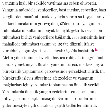
yangının hızlı bir şekilde yayılmasına sebep oluyordu.
Yangınla mücadele; yeniçeriler, bostancılar, cebeciler, bazı
vergilerden muaf tutulmak kaydıyla şehrin su taşıyıcıları ve
baltacı loncalarının göreviydi. 1718’den sonra yangınlarda
tulumbaların kullanımı büyük kolaylık getirdi. 1719’da bir
tulumbacı birliği yeniçerilere bağlandı, 1868 senesinde her
mahallede tulumbacı takımı ve 1873’te düzenli itfaiye
[8]
kuruldu; yangın sigortası da ancak 1890’da başlatıldı.
Afetin yönetiminde devletin başlıca rolü; afetin eşgüdümlü
olarak yönetimiydi. Bu afet yönetim süreci, merkez–taşra
bürokratik yapılanması çerçevesinde gerçekleştirilirdi. Bu
bürokratik işleyiş sürecinde afetzedeler ve yangının
mağdurları için yardımlar toplanmasına öncelik verildi.
Yardımlarda öncelik yangın zedelerin temel beslenme
ihtiyaçlarının karşılanmasıydı. Barınma sorunlarının
giderilmesiyle ilgili olarak da çeşitli tedbirler alınırdı.