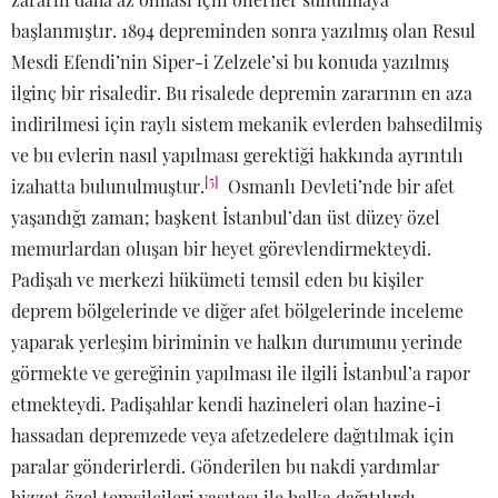
başlanmıştır. 1894 depreminden sonra yazılmış olan Resul
Mesdi Efendi’nin Siper-i Zelzele’si bu konuda yazılmış
ilginç bir risaledir. Bu risalede depremin zararının en aza
indirilmesi için raylı sistem mekanik evlerden bahsedilmiş
ve bu evlerin nasıl yapılması gerektiği hakkında ayrıntılı
[5]
izahatta bulunulmuştur.
Osmanlı Devleti’nde bir afet
yaşandığı zaman; başkent İstanbul’dan üst düzey özel
memurlardan oluşan bir heyet görevlendirmekteydi.
Padişah ve merkezi hükümeti temsil eden bu kişiler
deprem bölgelerinde ve diğer afet bölgelerinde inceleme
yaparak yerleşim biriminin ve halkın durumunu yerinde
görmekte ve gereğinin yapılması ile ilgili İstanbul’a rapor
etmekteydi. Padişahlar kendi hazineleri olan hazine-i
hassadan depremzede veya afetzedelere dağıtılmak için
paralar gönderirlerdi. Gönderilen bu nakdi yardımlar
bizzat özel temsilcileri vasıtası ile halka dağıtılırdı.