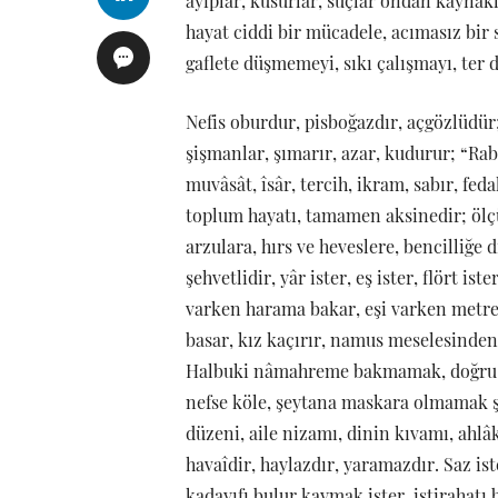
ayıplar, kusurlar, suçlar ondan kaynak
hayat ciddi bir mücadele, acımasız bir
gaflete düşmemeyi, sıkı çalışmayı, ter 
Nefis oburdur, pisboğazdır, açgözlüdür;
şişmanlar, şımarır, azar, kudurur; “Rab
muvâsât, îsâr, tercih, ikram, sabır, fe
toplum hayatı, tamamen aksinedir; ölçü i
arzulara, hırs ve heveslere, bencilliğe d
şehvetlidir, yâr ister, eş ister, flört i
varken harama bakar, eşi varken metre
basar, kız kaçırır, namus meselesinden s
Halbuki nâmahreme bakmamak, doğru y
nefse köle, şeytana maskara olmamak ş
düzeni, aile nizamı, dinin kıvamı, ahlâk
havaîdir, haylazdır, yaramazdır. Saz ister,
kadayıfı bulur kaymak ister, istirahatı 