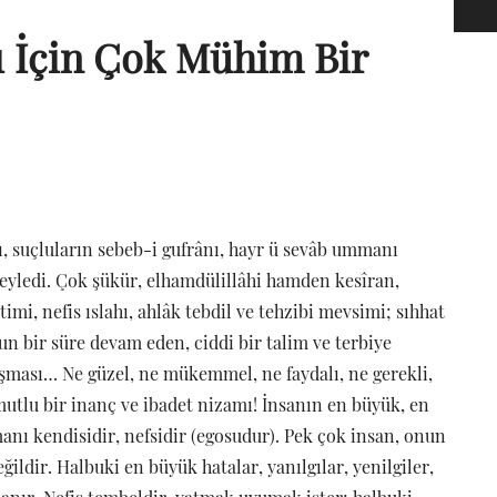
ı İçin Çok Mühim Bir
ı, suçluların sebeb-i gufrânı, hayr ü sevâb ummanı
 eyledi. Çok şükür, elhamdülillâhi hamden kesîran,
imi, nefis ıslahı, ahlâk tebdil ve tehzibi mevsimi; sıhhat
zun bir süre devam eden, ciddi bir talim ve terbiye
ışması… Ne güzel, ne mükemmel, ne faydalı, ne gerekli,
mutlu bir inanç ve ibadet nizamı! İnsanın en büyük, en
üşmanı kendisidir, nefsidir (egosudur). Pek çok insan, onun
ildir. Halbuki en büyük hatalar, yanılgılar, yenilgiler,