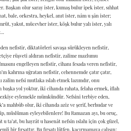
ster. Başkan olur saray ister, kumaş bulur ipek ister, sıhhat
at, bale, orkestra, heykel, anıt ister, nâm u şân ister;
mrüt, yakut, mücevher ister, köşk bulur yalı ister, yalı
r…
en nefistir, diktatörleri savaşa sürükleyen nefistir,
şvetçiye rüşveti aldıran nefistir, zalime mazlumu
masını engelleyen nefistir, cihanı fesada veren nefistir,
ah’ın kahrına uğratan nefistir, cehennemde çatır çatır,
bu zalim nefsi mutlaka ıslah etmek lazımdır, onu
başka yol yoktur, iki cihanda rahata, felaha ermek, iflah
 tezkiye eylemekle mümkündür. Nefsini terbiye eden,
’a mahbûb olur, iki cihanda aziz ve şerif, berhudar ve
edip, müslüman eyleyebilenlere! Bu Ramazan ayı, bu oruç,
t u ta’at, bu hayrât u hasenât nefsin ıslahı için çok güzel,
 bir fırsattır. Bu fırsatı lütfen, kaçırmamaya çalışın;