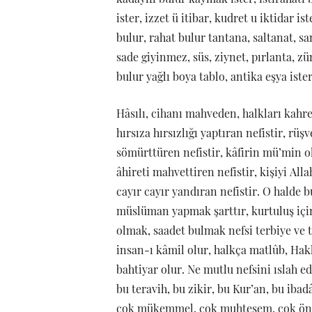
ister, izzet ü itibar, kudret u iktidar i
bulur, rahat bulur tantana, saltanat, san
sade giyinmez, süs, ziynet, pırlanta, zü
bulur yağlı boya tablo, antika eşya iste
Hâsılı, cihanı mahveden, halkları kahred
hırsıza hırsızlığı yaptıran nefistir, rü
sömürttüren nefistir, kâfirin mü’min ol
âhireti mahvettiren nefistir, kişiyi All
cayır cayır yandıran nefistir. O halde 
müslüman yapmak şarttır, kurtuluş için 
olmak, saadet bulmak nefsi terbiye ve
insan-ı kâmil olur, halkça matlûb, Hakk
bahtiyar olur. Ne mutlu nefsini ıslah 
bu teravih, bu zikir, bu Kur’an, bu ibadâ
çok mükemmel, çok muhteşem, çok önemli