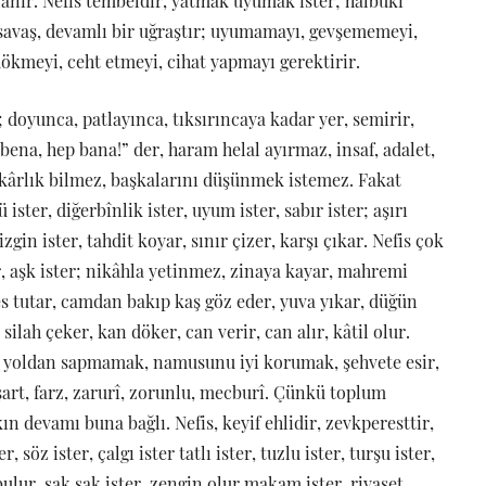
lanır. Nefis tembeldir, yatmak uyumak ister; halbuki
 savaş, devamlı bir uğraştır; uyumamayı, gevşememeyi,
dökmeyi, ceht etmeyi, cihat yapmayı gerektirir.
 doyunca, patlayınca, tıksırıncaya kadar yer, semirir,
bena, hep bana!” der, haram helal ayırmaz, insaf, adalet,
dakârlık bilmez, başkalarını düşünmek istemez. Fakat
ster, diğerbînlik ister, uyum ister, sabır ister; aşırı
izgin ister, tahdit koyar, sınır çizer, karşı çıkar. Nefis çok
ster, aşk ister; nikâhla yetinmez, zinaya kayar, mahremi
s tutar, camdan bakıp kaş göz eder, yuva yıkar, düğün
ilah çeker, kan döker, can verir, can alır, kâtil olur.
oldan sapmamak, namusunu iyi korumak, şehvete esir,
art, farz, zarurî, zorunlu, mecburî. Çünkü toplum
ın devamı buna bağlı. Nefis, keyif ehlidir, zevkperesttir,
 söz ister, çalgı ister tatlı ister, tuzlu ister, turşu ister,
bulur, şak şak ister, zengin olur makam ister, riyaset