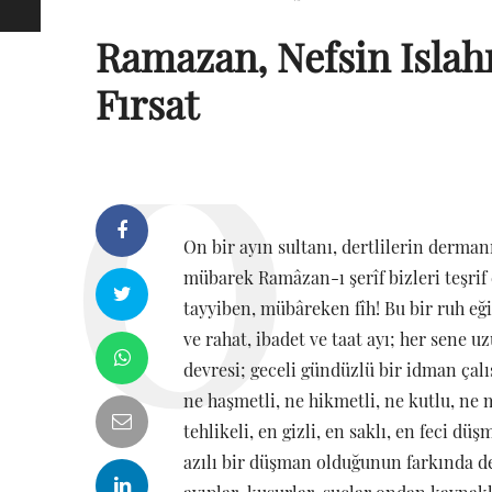
Ramazan, Nefsin Islah
Fırsat
On bir ayın sultanı, dertlilerin derman
mübarek Ramâzan-ı şerîf bizleri teşrif
tayyiben, mübâreken fîh! Bu bir ruh eğit
ve rahat, ibadet ve taat ayı; her sene u
devresi; geceli gündüzlü bir idman çal
ne haşmetli, ne hikmetli, ne kutlu, ne 
tehlikeli, en gizli, en saklı, en feci d
azılı bir düşman olduğunun farkında değ