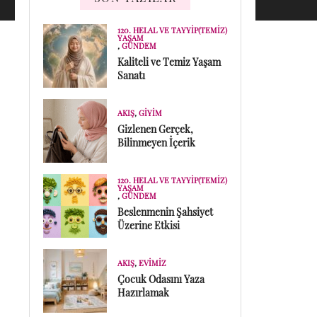
120. HELAL VE TAYYIP(TEMIZ)
YAŞAM
,
GÜNDEM
Kaliteli ve Temiz Yaşam
Sanatı
AKIŞ
,
GIYIM
Gizlenen Gerçek,
Bilinmeyen İçerik
120. HELAL VE TAYYIP(TEMIZ)
YAŞAM
,
GÜNDEM
Beslenmenin Şahsiyet
Üzerine Etkisi
AKIŞ
,
EVIMIZ
Çocuk Odasını Yaza
Hazırlamak