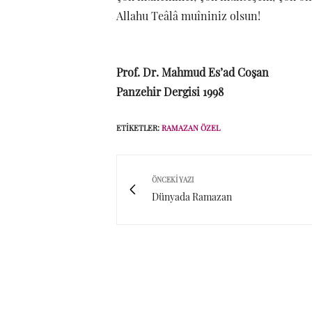
Allahu Teâlâ muîniniz olsun!
Prof. Dr. Mahmud Es’ad Coşan
Panzehir Dergisi 1998
ETIKETLER:
RAMAZAN ÖZEL
ÖNCEKI YAZI
Dünyada Ramazan