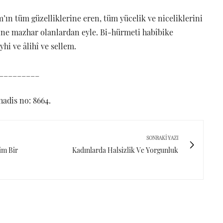
’ın tüm güzelliklerine eren, tüm yücelik ve niceliklerini
ine mazhar olanlardan eyle. Bi-hürmeti habîbike
hi ve âlihî ve sellem.
_________
hadis no: 8664.
SONRAKI YAZI
im Bir
Kadınlarda Halsizlik Ve Yorgunluk