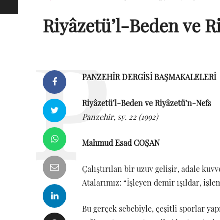
Riyâzetü’l-Beden ve R
PANZEHİR DERGİSİ BAŞMAKALELERİ
Riyâzetü’l-Beden ve Riyâzetü’n-Nefs
Panzehir, sy. 22 (1992)
Mahmud Esad COŞAN
Çalıştırılan bir uzuv gelişir, adale kuvv
Atalarımız: “İşleyen demir ışıldar, işl
Bu gerçek sebebiyle, çeşitli sporlar yapı