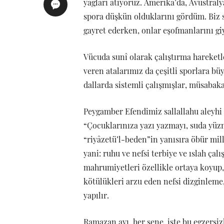
yağları atıyoruz. Amerika’da, Avustral
spora düşkün olduklarını gördüm. Biz
gayret ederken, onlar eşofmanlarını gi
Vücuda sunî olarak çalıştırma hareketl
veren atalarımız da çeşitli sporlara büy
dallarda sistemli çalışmışlar, müsabak
Peygamber Efendimiz sallallahu aleyhi ve
“Çocuklarınıza yazı yazmayı, suda yüzm
“riyâzetü’l-beden”in yanısıra öbür mil
yani: ruhu ve nefsi terbiye ve ıslah çalı
mahrumiyetleri özellikle ortaya koyup,
kötülükleri arzu eden nefsi dizginleme, 
yapılır.
Ramazan ayı, her sene, işte bu egzers