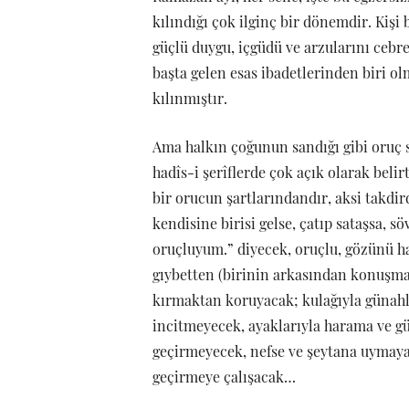
kılındığı çok ilginç bir dönemdir. Kişi
güçlü duygu, içgüdü ve arzularını cebre
başta gelen esas ibadetlerinden biri ol
kılınmıştır.
Ama halkın çoğunun sandığı gibi oruç s
hadîs-i şerîflerde çok açık olarak belir
bir orucun şartlarındandır, aksi takdir
kendisine birisi gelse, çatıp sataşsa,
oruçluyum.” diyecek, oruçlu, gözünü 
gıybetten (birinin arkasından konuşma
kırmaktan koruyacak; kulağıyla günahlı 
incitmeyecek, ayaklarıyla harama ve g
geçirmeyecek, nefse ve şeytana uymaya
geçirmeye çalışacak…