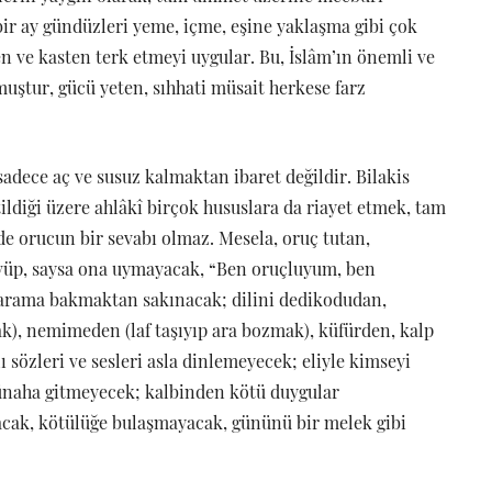
 bir ay gündüzleri yeme, içme, eşine yaklaşma gibi çok
n ve kasten terk etmeyi uygular. Bu, İslâm’ın önemli ve
muştur, gücü yeten, sıhhati müsait herkese farz
adece aç ve susuz kalmaktan ibaret değildir. Bilakis
tildiği üzere ahlâkî birçok hususlara da riayet etmek, tam
de orucun bir sevabı olmaz. Mesela, oruç tutan,
 sövüp, saysa ona uymayacak, “Ben oruçluyum, ben
harama bakmaktan sakınacak; dilini dedikodudan,
k), nemimeden (laf taşıyıp ara bozmak), küfürden, kalp
sözleri ve sesleri asla dinlemeyecek; eliyle kimseyi
ünaha gitmeyecek; kalbinden kötü duygular
cak, kötülüğe bulaşmayacak, gününü bir melek gibi