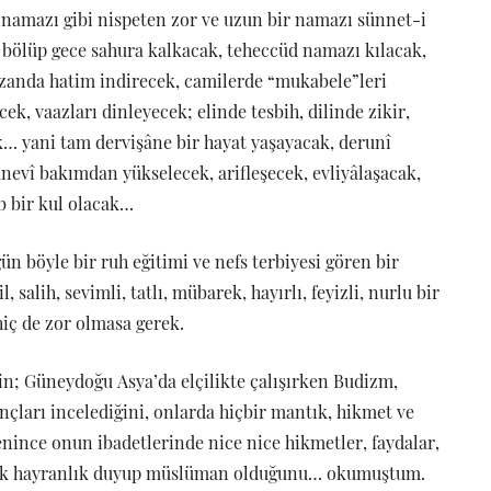
namazı gibi nispeten zor ve uzun bir namazı sünnet-i
 bölüp gece sahura kalkacak, teheccüd namazı kılacak,
anda hatim indirecek, camilerde “mukabele”leri
ek, vaazları dinleyecek; elinde tesbih, dilinde zikir,
k… yani tam dervişâne bir hayat yaşayacak, derunî
nevî bakımdan yükselecek, arifleşecek, evliyâlaşacak,
b bir kul olacak…
n böyle bir ruh eğitimi ve nefs terbiyesi gören bir
alih, sevimli, tatlı, mübarek, hayırlı, feyizli, nurlu bir
iç de zor olmasa gerek.
nin; Güneydoğu Asya’da elçilikte çalışırken Budizm,
nçları incelediğini, onlarda hiçbir mantık, hikmet ve
enince onun ibadetlerinde nice nice hikmetler, faydalar,
yük hayranlık duyup müslüman olduğunu… okumuştum.