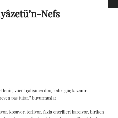
iyâzetü’n-Nefs
etlenir; vücut çalışınca dinç kalır, güç kazanır.
emeyen pas tutar.” buyurmuşlar.
yor, koşuyor, terliyor, fazla enerjileri harcıyor, biriken