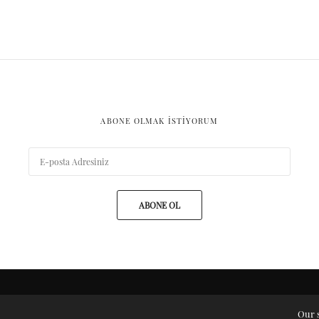
ABONE OLMAK ISTIYORUM
ABONE OL
ARŞIV
Our s