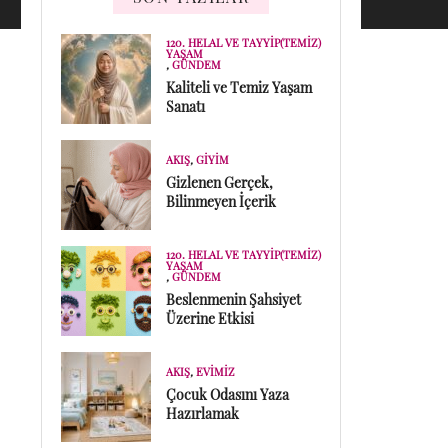
120. HELAL VE TAYYIP(TEMIZ)
YAŞAM
,
GÜNDEM
Kaliteli ve Temiz Yaşam
Sanatı
AKIŞ
,
GIYIM
Gizlenen Gerçek,
Bilinmeyen İçerik
120. HELAL VE TAYYIP(TEMIZ)
YAŞAM
,
GÜNDEM
Beslenmenin Şahsiyet
Üzerine Etkisi
AKIŞ
,
EVIMIZ
Çocuk Odasını Yaza
Hazırlamak