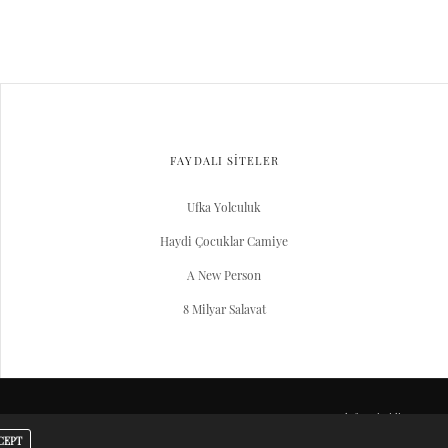
FAYDALI SİTELER
Ufka Yolculuk
Haydi Çocuklar Camiye
A New Person
8 Milyar Salavat
Server Yaşam Vakıfı projesidir.
CEPT