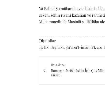
Yâ Rabbi! Şu mübarek ayda bizi de İslâm
sezen, senin rızanı kazanan ve rahmet
Muhammedini’l-Mustafâ sallâ’llâhu aley
_______________________________
Dipnotlar
15: Bk. Beyhakî, Şu’abu’l-îmân, VI, 401, 
ÖNCEKI YAZI
Ramazan, Nefsin Islahı İçin Çok Müh
Fırsat!