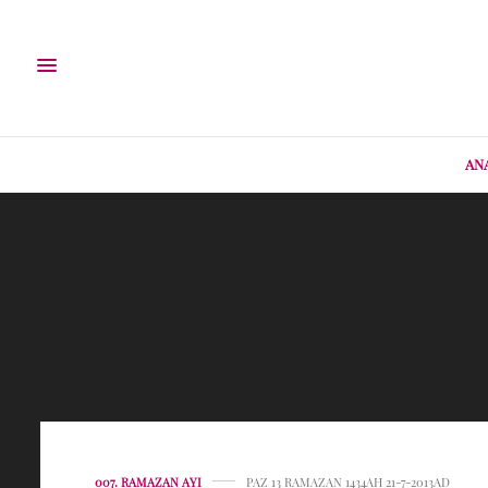
AN
007. RAMAZAN AYI
PAZ 13 RAMAZAN 1434AH 21-7-2013AD