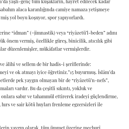
ya’da yaşlı-genç tüm kuşakların, hayret edilecek kadar
 sabahın alaca karanlığında camiye namaza yetişmeye
ymiş yol boyu koşuyor, spor yapıyorlardı.
erine “idman” (=jimnastik) veya “riyâzetü’l-beden” adını
ük önem vermiş, özellikle güreş, binicilik, atıcılık gibi
alar düzenlemişler, mükâfatlar vermişlerdir.
 âlihî ve sellem de bir hadîs-i şerîflerinde:
eyi ve ok atmayı iyice öğretiniz.”15 buyurmuş. İslâm’da
letlerde pek yaygın olmayan bir de “riyâzetü’n-nefs”,
şmaları vardır. Bu da çeşitli sıkıntı, yokluk ve
 onlara sabır ve tahammül ettirerek iradeyi güçlendirme,
hırs ve sair kötü huyları frenleme egzersizleri ile
izlerin yaygın olarak, tüm ümmet üzerine mecburî