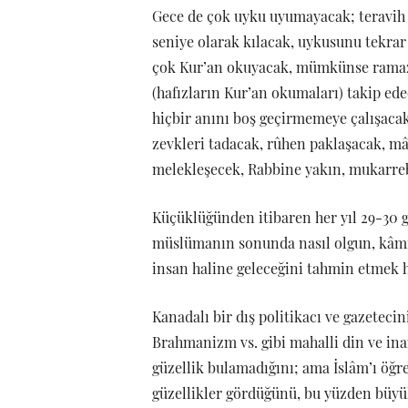
Gece de çok uyku uyumayacak; teravih 
seniye olarak kılacak, uykusunu tekrar
çok Kur’an okuyacak, mümkünse ramaz
(hafızların Kur’an okumaları) takip edec
hiçbir anını boş geçirmemeye çalışaca
zevkleri tadacak, rûhen paklaşacak, mâ
melekleşecek, Rabbine yakın, mukarre
Küçüklüğünden itibaren her yıl 29-30 gü
müslümanın sonunda nasıl olgun, kâmil, s
insan haline geleceğini tahmin etmek h
Kanadalı bir dış politikacı ve gazeteci
Brahmanizm vs. gibi mahalli din ve ina
güzellik bulamadığını; ama İslâm’ı öğr
güzellikler gördüğünü, bu yüzden bü