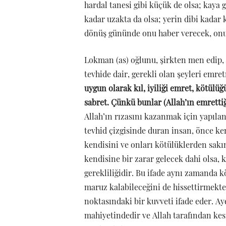
hardal tanesi gibi küçük de olsa; kaya 
kadar uzakta da olsa; yerin dibi kadar 
dönüş gününde onu haber verecek, onun
Lokman (as) oğlunu, şirkten men edip, A
tevhide dair, gerekli olan şeyleri emre
uygun olarak kıl, iyiliği emret, kötülü
sabret. Çünkü bunlar (Allah’ın emrettiği
Allah’ın rızasını kazanmak için yapıla
tevhid çizgisinde duran insan, önce ken
kendisini ve onları kötülüklerden sakı
kendisine bir zarar gelecek dahi olsa,
gerekliliğidir. Bu ifade aynı zamanda 
maruz kalabileceğini de hissettirmekted
noktasındaki bir kuvveti ifade eder. Aye
mahiyetindedir ve Allah tarafından kesi