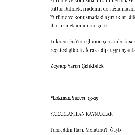
Yürüme ve konuşma, insanın en sık ve ç
tutturabilmek, iradenin de sağlamlaşmas
Yürüme ve konuşmadaki aşırılıklar, diğe
ihlal etmek anlamına gelir.
Lokman (as)’ın oğlunun şahsında, insa
reçetesi gibidir. İdrak edip, uygulayanl
Zeynep Yaren Çelikbilek
*Lokman Sûresi, 13-19
YARARLANILAN KAYNAKLAR
Fahreddin Razi, Mefatihu’l-Ğayb