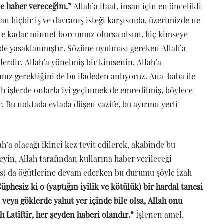
ize haber vereceğim.”
Allah’a itaat, insan için en öncelikli
ran hiçbir iş ve davranış isteği karşısında, üzerimizde ne
 ne kadar minnet borcumuz olursa olsun, hiç kimseye
ilde yasaklanmıştır. Sözüne uyulması gereken Allah’a
rdir. Allah’a yönelmiş bir kimsenin, Allah’a
mız gerektiğini de bu ifadeden anlıyoruz. Ana-baba ile
ah işlerde onlarla iyi geçinmek de emredilmiş, böylece
 Bu noktada evlada düşen vazife, bu ayırımı yerli
a olacağı ikinci kez teyit edilerek, akabinde bu
eyin, Allah tarafından kullarına haber verileceği
as) da öğütlerine devam ederken bu durumu şöyle izah
hesiz ki o (yaptığın iyilik ve kötülük) bir hardal tanesi
 veya göklerde yahut yer içinde bile olsa, Allah onu
ah Latîftir, her şeyden haberi olandır.”
İşlenen amel,