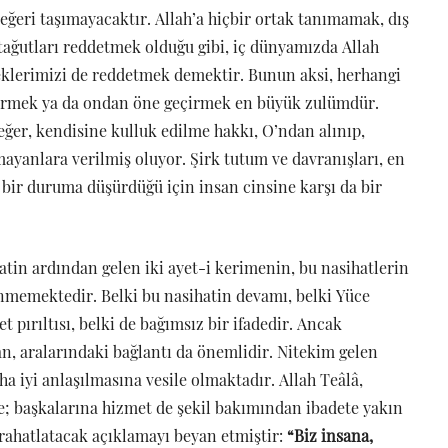
 değeri taşımayacaktır. Allah’a hiçbir ortak tanımamak, dış
 tağutları reddetmek olduğu gibi, iç dünyamızda Allah
teklerimizi de reddetmek demektir. Bunun aksi, herhangi
eş görmek ya da ondan öne geçirmek en büyük zulümdür.
eğer, kendisine kulluk edilme hakkı, O’ndan alınıp,
ayanlara verilmiş oluyor. Şirk tutum ve davranışları, en
ak bir duruma düşürdüğü için insan cinsine karşı da bir
atin ardından gelen iki ayet-i kerimenin, bu nasihatlerin
inmemektedir. Belki bu nasihatin devamı, belki Yüce
t pırıltısı, belki de bağımsız bir ifadedir. Ancak
an, aralarındaki bağlantı da önemlidir. Nitekim gelen
ha iyi anlaşılmasına vesile olmaktadır. Allah Teâlâ,
e; başkalarına hizmet de şekil bakımından ibadete yakın
rahatlatacak açıklamayı beyan etmiştir:
“Biz insana,