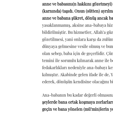
anne ve babasını(n hakkını gözetmeyi) t
(karnında) taşıdı. Onun (sütten) ayrılma
anne ve babana şükret, dönüş ancak ba
yasaklanmamış, aksine ana-babaya hizm
bildirilmiştir. Bu hizmetler, Allah’a g
gözetilmesi, yani onlara karşı da zul
dünyaya gelmesine vesile olmuş ve bunu
olan sebep, baba için de geçerlidir. Ç
temini ile sorumlu kılınarak anne ile b
fedakarlıkları nedeniyle ana-babayı ke
kılmıştır. Akabinde gelen ifade ile de
ederek, dönüşün kendisine olacağını bi
Ana-babanın bu kadar değerli olmasın
şeylerde bana ortak koşmaya zorlarlarsa
geçin ve bana yönelen (mü’min)lerin 