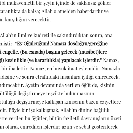
gibi mukavemetli bir şeyin içinde de saklansa; gökler
karanlıkta da kalsa; Allah o amelden haberdardır ve
 karşılığını verecektir.
llah’ın ilmi ve kudreti ile sakındırdıktan sonra, ona
tmiştir:
“Ey Oğulcuğum! Namazı dosdoğru/gereğine
ğü engelle. (Bu esnada) başına gelecek (musibet)lere
) kesinlikle (ve kararlılıkla) yapılacak işlerdir.”
Namaz,
n bir ibadettir. Namaz, en büyük itaat eylemidir. Namazla
disine ve sonra etrafındaki insanlara iyiliği emredecek,
ndıracaktır. Ayetin devamında verilen öğüt de, kişinin
 kötülüğü değiştirmeye teşvikte bulunmasının
kötülüğü değiştirmeye kalkışan kimsenin bazen eziyetlere
ir. Böyle bir işe kalkışmak, Allah’ın dinine bağlılık
tte verilen bu öğütler, bütün faziletli davranışların özeti
n olarak emredilen işlerdir; azim ve sebat gösterilerek