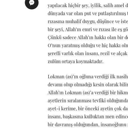
yapılacak hiçbir şey, iyilik, salih amel
dünyada var olan put ve putlaştırılmış
rızasına muhalif duygu, düşünce ve is
bir şeyi, Allah’ın emri ve rızası ile 
Çünkü sadece Allah’ın hakkı olan bir d
O’nun yaratmış olduğu ve hiç hakkı olm
şerefli varlık olan insanı, rezil ve alç
zulüm ortaya koymaktadır.
Lokman (as)’ın oğluna verdiği ilk nasih
devamı olup olmadığı kesin olarak bil
Allah’ın Lokman (as)’a verdiği bir hikme
ayetlerin sıralanması tevfîkî olduğund
ayet-i kerime, bir önceki ayetin çok da
insanı, başkasına kulluktan men edinc
bir davranış olduğundan, insanoğlunu 