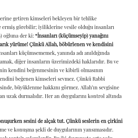
yerine getiren kimseleri bekleyen bir tehlike
rmiş görebilir; iyiliklerine vesile olduğu insanları
) oğluna der ki:
“İnsanları (küçümseyip) yanağını
rık yürüme! Çünkü Allah, böbürlenen ve kendisini
nsanları küçümsememek, yanında adı anıldığında
mak, diğer insanların üzerimizdeki haklarıdır. Bu ve
inin kendini beğenmesinin ve kibirli olmasının
kendini beğenen kimseleri sevmez. Çünkü Rabbi
disinde, büyüklenme hakkını görmez. Allah’ın sevgisine
an uzak durmalıdır. Her an duygularını kontrol altında
onuşurken sesini de alçak tut. Çünkü seslerin en çirkini
me ve konuşma şekli de duygularının yansımasıdır.