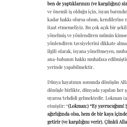
ben de yaptıklarınızı (ve karşılığını) s
ve önemli iş olduğu için, isyan barındı
kadar hakkı olursa olsun, kendilerine
itaat etmemeliyiz. Bu çok açık bir şek
yönelmiş ve yönlendiren mümin kimsele
yönlendiren tavsiyelerini dikkate alma
ilgili olarak, isyana yöneltmeyen, mub
ana-babanın hakkı muhafaza edilmiştir.
yerinde yapabilmektir.
Dünya hayatının sonunda dönüşün Allah’
dönüşle birlikte, dünyada yapılan her ş
uyarısı/tehdidi gelmektedir. Lokman (
etmiştir: “
(Lokman:) “Ey yavrucuğum! Şüp
ağırlığında olsa, hem de bir kaya içinde
getirir (ve karşılığını verir). Çünkü All