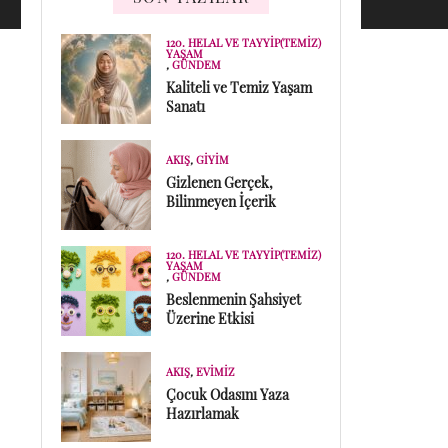
120. HELAL VE TAYYIP(TEMIZ)
YAŞAM
,
GÜNDEM
Kaliteli ve Temiz Yaşam
Sanatı
AKIŞ
,
GIYIM
Gizlenen Gerçek,
Bilinmeyen İçerik
120. HELAL VE TAYYIP(TEMIZ)
YAŞAM
,
GÜNDEM
Beslenmenin Şahsiyet
Üzerine Etkisi
AKIŞ
,
EVIMIZ
Çocuk Odasını Yaza
Hazırlamak