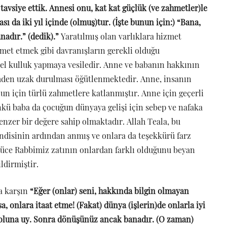
avsiye ettik. Annesi onu, kat kat güçlük (ve zahmetler)le
sı da iki yıl içinde (olmuş)tur. (İşte bunun için:) “Bana,
nadır.” (dedik).”
Yaratılmış olan varlıklara hizmet
et etmek gibi davranışların gerekli olduğu
üzel kulluk yapmaya vesiledir. Anne ve babanın hakkının
ümden uzak durulması öğütlenmektedir. Anne, insanın
n için türlü zahmetlere katlanmıştır. Anne için geçerli
ünkü baba da çocuğun dünyaya gelişi için sebep ve nafaka
enzer bir değere sahip olmaktadır. Allah Teala, bu
ndisinin ardından anmış ve onlara da teşekkürü farz
, Yüce Rabbimiz zatının onlardan farklı olduğunu beyan
ldirmiştir.
a karşın
“Eğer (onlar) seni, hakkında bilgin olmayan
, onlara itaat etme! (Fakat) dünya (işlerin)de onlarla iyi
yoluna uy. Sonra dönüşünüz ancak banadır. (O zaman)