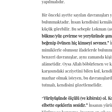
yapılmalıdır.
Bir önceki ayette sayılan davranışları 
bulunmaktadır. İnsan kendisini kemâle e
küçük görebilir. Bu sebeple Lokman (as
bükme/yüz çevirme ve yeryüzünde şıma
beğenip övünen hiç kimseyi sevmez.”
İ
mimiklerle olumsuz ifadelerde bulunma
benzeri davranışlar, aynı zamanda kiş
alâmetidir. Oysa Allah böbürlenen ve 
karşısındaki acziyetini bilen kul, ken
mazhar olmak isteyen, bu davranışlard
tutmalı, kendisini gözetlemelidir.
“
Yürüyüşünde ölçülü (ve kibirsiz) ol. K
elbette eşeklerin sesidir.”
İnsanın yürü