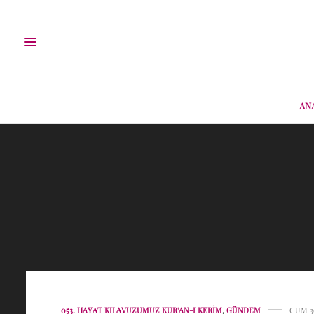
AN
053. HAYAT KILAVUZUMUZ KUR'AN-I KERIM
,
GÜNDEM
CUM 3