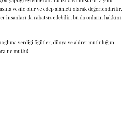
ok yaptığı eylemlerdir. Bu iki davranışta orta yolu
ına vesile olur ve edep alâmeti olarak değerlendirilir.
r insanları da rahatsız edebilir; bu da onların hakkını
noğluna verdiği öğütler, dünya ve ahiret mutluluğun
ara ne mutlu!