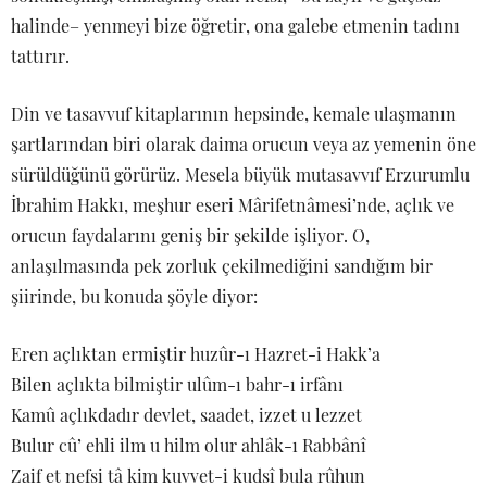
halinde– yenmeyi bize öğretir, ona galebe etmenin tadını
tattırır.
Din ve tasavvuf kitaplarının hepsinde, kemale ulaşmanın
şartlarından biri olarak daima orucun veya az yemenin öne
sürüldüğünü görürüz. Mesela büyük mutasavvıf Erzurumlu
İbrahim Hakkı, meşhur eseri Mârifetnâmesi’nde, açlık ve
orucun faydalarını geniş bir şekilde işliyor. O,
anlaşılmasında pek zorluk çekilmediğini sandığım bir
şiirinde, bu konuda şöyle diyor:
Eren açlıktan ermiştir huzûr-ı Hazret-i Hakk’a
Bilen açlıkta bilmiştir ulûm-ı bahr-ı irfânı
Kamû açlıkdadır devlet, saadet, izzet u lezzet
Bulur cû’ ehli ilm u hilm olur ahlâk-ı Rabbânî
Zaif et nefsi tâ kim kuvvet-i kudsî bula rûhun