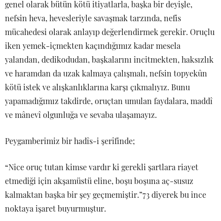
genel olarak bütün kötü itiyatlarla, başka bir deyişle,
nefsin heva, hevesleriyle savaşmak tarzında, nefis
mücahedesi olarak anlayıp değerlendirmek gerekir. Oruçlu
iken yemek-içmekten kaçındığımız kadar mesela
yalandan, dedikodudan, başkalarını incitmekten, haksızlık
ve haramdan da uzak kalmaya çalışmalı, nefsin topyekûn
kötü istek ve alışkanlıklarına karşı çıkmalıyız. Bunu
yapamadığımız takdirde, oruçtan umulan faydalara, maddî
ve mânevî olgunluğa ve sevaba ulaşamayız.
Peygamberimiz bir hadîs-i şerîfinde;
“Nice oruç tutan kimse vardır ki gerekli şartlara riayet
etmediği için akşamüstü eline, boşu boşuna aç-susuz
kalmaktan başka bir şey geçmemiştir.”73 diyerek bu ince
noktaya işaret buyurmuştur.