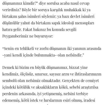
düşmanınız kimdir?” diye sorulsa acaba nasıl cevap
verirdiniz? Böyle bir soruya karşılık muhakkak ki ya
birtakım şahıs isimleri söylenir; ya bazı devlet isimleri
düşünülür yahut da birtakım sapık ideoloji mensupları
hatıra gelir. Fakat bakınız bu konuda sevgili
Peygamberimiz ne buyuruyor:
“Senin en tehlikeli ve zorlu düşmanın iki yanının arasında
-yani kendi içinde bulunmakta- olan nefsindir.”
Demek ki bizim en büyük düşmanımız, bizzat yine
kendimiz, ölçüsüz, sınırsız, sayısız arzu ve ihtiraslarımızın
sembolü olan nefsimiz olmaktadır. Gerçekten de cemiyet
içindeki kötülük ve aksaklıkların kökü, sebebi araştırılsa
perdenin arkasında, iyi yetişmemiş, nefsini terbiye
edememiş, kötü istek ve hırslarının esiri olmuş, iradesi