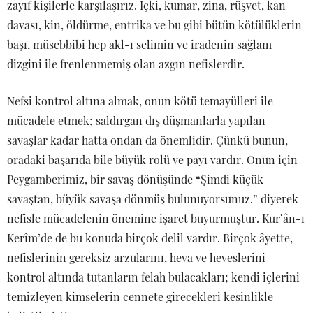
zayıf kişilerle karşılaşırız. İçki, kumar, zina, rüşvet, kan
davası, kin, öldürme, entrika ve bu gibi bütün kötülüklerin
başı, müsebbibi hep akl-ı selimin ve iradenin sağlam
dizgini ile frenlenmemiş olan azgın nefislerdir.
Nefsi kontrol altına almak, onun kötü temayülleri ile
mücadele etmek; saldırgan dış düşmanlarla yapılan
savaşlar kadar hatta ondan da önemlidir. Çünkü bunun,
oradaki başarıda bile büyük rolü ve payı vardır. Onun için
Peygamberimiz, bir savaş dönüşünde “Şimdi küçük
savaştan, büyük savaşa dönmüş bulunuyorsunuz.” diyerek
nefisle mücadelenin önemine işaret buyurmuştur. Kur’ân-ı
Kerîm’de de bu konuda birçok delil vardır. Birçok âyette,
nefislerinin gereksiz arzularını, heva ve heveslerini
kontrol altında tutanların felah bulacakları; kendi içlerini
temizleyen kimselerin cennete girecekleri kesinlikle