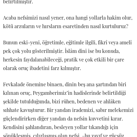
belirtilmiştir.
Acaba nefsimizi nasıl yener, ona hangi yollarla hakim olur,
kötü arzuların ve hırsların esaretinden nasıl kurtuluruz?
Bunun eski-yeni, öğretimle, eğitimle ilgili, fikrî veya amelî
pek çok yolu gösterilmiştir. İslâm dini ise bu konuda,
herkesin faydalanabileceği, pratik ve çok etkili bir çare
olarak oruç ibadetini farz kılmıştır.
Fevkalade önemine binaen, dinin beş ana şartından biri
kılınan oruç, Peygamberimiz’in hadislerinde belirtildiği
şekilde tutulduğunda, bizi rûhen, bedenen ve ahlâken
sıhhate kavuşturur. Bir yandan irademizi, sabır melekemizi
güçlendirirken diğer yandan da nefsin kuvvetini kırar.
Kendisini şahlandıran, besleyen yollar tıkandığı için
sönükleşmiş, cılızlaşmış olan nefsi, –bu zayıf ve güçsüz