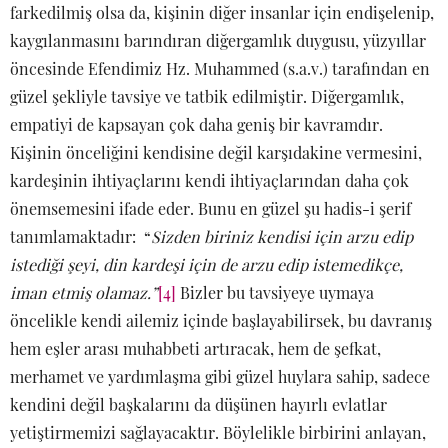
farkedilmiş olsa da, kişinin diğer insanlar için endişelenip,
kaygılanmasını barındıran diğergamlık duygusu, yüzyıllar
öncesinde Efendimiz Hz. Muhammed (s.a.v.) tarafından en
güzel şekliyle tavsiye ve tatbik edilmiştir. Diğergamlık,
empatiyi de kapsayan çok daha geniş bir kavramdır.
Kişinin önceliğini kendisine değil karşıdakine vermesini,
kardeşinin ihtiyaçlarını kendi ihtiyaçlarından daha çok
önemsemesini ifade eder. Bunu en güzel şu hadis-i şerif
tanımlamaktadır: “
Sizden biriniz kendisi için arzu edip
istediği şeyi, din kardeşi için de arzu edip istemedikçe,
iman etmiş olamaz.”
[4]
Bizler bu tavsiyeye uymaya
öncelikle kendi ailemiz içinde başlayabilirsek, bu davranış
hem eşler arası muhabbeti artıracak, hem de şefkat,
merhamet ve yardımlaşma gibi güzel huylara sahip, sadece
kendini değil başkalarını da düşünen hayırlı evlatlar
yetiştirmemizi sağlayacaktır. Böylelikle birbirini anlayan,