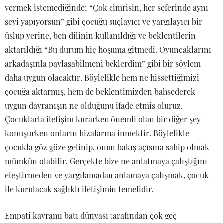
vermek istemediğinde; “Çok cimrisin, her seferinde aynı
şeyi yapıyorsun” gibi çocuğu suçlayıcı ve yargılayıcı bir
üslup yerine, ben dilinin kullanıldığı ve beklentilerin
aktarıldığı “Bu durum hiç hoşuma gitmedi. Oyuncaklarını
arkadaşınla paylaşabilmeni beklerdim” gibi bir söylem
daha uygun olacaktır. Böylelikle hem ne hissettiğimizi
çocuğa aktarmış, hem de beklentimizden bahsederek
uygun davranışın ne olduğunu ifade etmiş oluruz.
Çocuklarla iletişim kurarken önemli olan bir diğer şey
konuşurken onların hizalarına inmektir. Böylelikle
çocukla göz göze gelinip, onun bakış açısına sahip olmak
mümkün olabilir. Gerçekte bize ne anlatmaya çalıştığını
eleştirmeden ve yargılamadan anlamaya çalışmak, çocuk
ile kurulacak sağlıklı iletişimin temelidir.
Empati kavramı batı dünyası tarafından çok geç