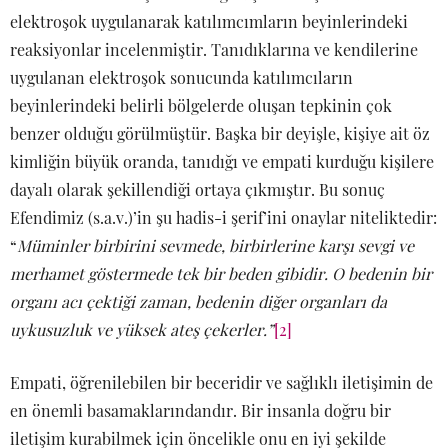
elektroşok uygulanarak katılımcımların beyinlerindeki
reaksiyonlar incelenmiştir. Tanıdıklarına ve kendilerine
uygulanan elektroşok sonucunda katılımcıların
beyinlerindeki belirli bölgelerde oluşan tepkinin çok
benzer olduğu görülmüştür. Başka bir deyişle, kişiye ait öz
kimliğin büyük oranda, tanıdığı ve empati kurduğu kişilere
dayalı olarak şekillendiği ortaya çıkmıştır. Bu sonuç
Efendimiz (s.a.v.)’in şu hadis-i şerif’ini onaylar niteliktedir:
“
Müminler birbirini sevmede, birbirlerine karşı sevgi ve
merhamet göstermede tek bir beden gibidir. O bedenin bir
organı acı çektiği zaman, bedenin diğer organları da
uykusuzluk ve yüksek ateş çekerler.”
[2]
Empati, öğrenilebilen bir beceridir ve sağlıklı iletişimin de
en önemli basamaklarındandır. Bir insanla doğru bir
iletişim kurabilmek için öncelikle onu en iyi şekilde