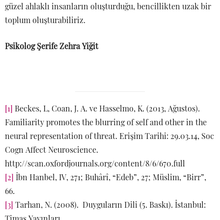
güzel ahlaklı insanların oluşturduğu, bencillikten uzak bir
toplum oluşturabiliriz.
Psikolog Şerife Zehra Yiğit
[1]
Beckes, L, Coan, J. A. ve Hasselmo, K. (2013, Ağustos).
Familiarity promotes the blurring of self and other in the
neural representation of threat. Erişim Tarihi: 29.03.14, Soc
Cogn Affect Neuroscience.
http://scan.oxfordjournals.org/content/8/6/670.full
[2]
İbn Hanbel, IV, 271; Buhârî, “Edeb”, 27; Müslim, “Birr”,
66.
[3]
Tarhan, N. (2008). Duyguların Dili (5. Baskı). İstanbul:
Timaş Yayınları