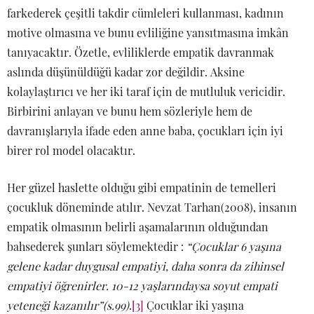
farkederek çeşitli takdir cümleleri kullanması, kadının
motive olmasına ve bunu evliliğine yansıtmasına imkân
tanıyacaktır. Özetle, evliliklerde empatik davranmak
aslında düşünüldüğü kadar zor değildir. Aksine
kolaylaştırıcı ve her iki taraf için de mutluluk vericidir.
Birbirini anlayan ve bunu hem sözleriyle hem de
davranışlarıyla ifade eden anne baba, çocukları için iyi
birer rol model olacaktır.
Her güzel haslette olduğu gibi empatinin de temelleri
çocukluk döneminde atılır. Nevzat Tarhan(2008), insanın
empatik olmasının belirli aşamalarının olduğundan
bahsederek şunları söylemektedir :
“Çocuklar 6 yaşına
gelene kadar duygusal empatiyi, daha sonra da zihinsel
empatiyi öğrenirler. 10-12 yaşlarındaysa soyut empati
yeteneği kazanılır”(s.99)
.
[3]
Çocuklar iki yaşına