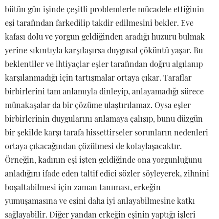
bütün gün işinde çeşitli problemlerle mücadele ettiğinin
eşi tarafından farkedilip takdir edilmesini bekler. Eve
kafası dolu ve yorgun geldiğinden aradığı huzuru bulmak
yerine sıkıntıyla karşılaşırsa duygusal çöküntü yaşar. Bu
beklentiler ve ihtiyaçlar eşler tarafından doğru algılanıp
karşılanmadığı için tartışmalar ortaya çıkar. Taraflar
birbirlerini tam anlamıyla dinleyip, anlayamadığı sürece
münakaşalar da bir çözüme ulaştırılamaz. Oysa eşler
birbirlerinin duygularını anlamaya çalışıp, bunu düzgün
bir şekilde karşı tarafa hissettirseler sorunların nedenleri
ortaya çıkacağından çözülmesi de kolaylaşacaktır.
Örneğin, kadının eşi işten geldiğinde ona yorgunluğunu
anladığını ifade eden taltif edici sözler söyleyerek, zihnini
boşaltabilmesi için zaman tanıması, erkeğin
yumuşamasına ve eşini daha iyi anlayabilmesine katkı
sağlayabilir. Diğer yandan erkeğin eşinin yaptığı işleri