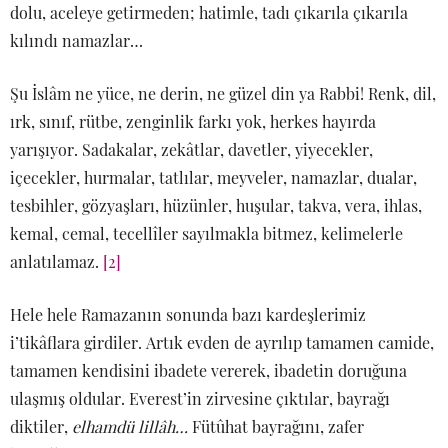
dolu, aceleye getirmeden; hatimle, tadı çıkarıla çıkarıla
kılındı namazlar…
Şu İslâm ne yüce, ne derin, ne güzel din ya Rabbi! Renk, dil,
ırk, sınıf, rütbe, zenginlik farkı yok, herkes hayırda
yarışıyor. Sadakalar, zekâtlar, davetler, yiyecekler,
içecekler, hurmalar, tatlılar, meyveler, namazlar, dualar,
tesbihler, gözyaşları, hüzünler, huşular, takva, vera, ihlas,
kemal, cemal, tecellîler sayılmakla bitmez, kelimelerle
anlatılamaz.
[2]
Hele hele Ramazanın sonunda bazı kardeşlerimiz
i’tikâflara girdiler. Artık evden de ayrılıp tamamen camide,
tamamen kendisini ibadete vererek, ibadetin doruğuna
ulaşmış oldular. Everest’in zirvesine çıktılar, bayrağı
diktiler,
elhamdü lillâh…
Fütûhat bayrağını, zafer