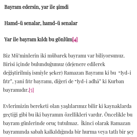
Bayram edersin, yar ile şimdi
Hamd-ü senalar, hamd-ü senalar
Yar ile bayram kıldı bu gönlüm
[4]
Biz Mü’minlerin iki mübarek bayramı var biliyorsunuz.
Birisi içinde bulunduğumuz (dejenere edilerek
değiştirilmiş ismiyle şeker) Ramazan Bayramı ki bu “Iyd-i
fıtr”, yani fıtr bayramı, diğeri de “Iyd-i adhâ” ki Kurban
bayramıdır.
[5]
Evlerimizin bereketi olan yaşlılarımız bilir ki kaynaklarda
geçtiği gibi bu iki bayramın özellikleri vardır. Öncelikle bu
bayram günlerinde oruç tutulmaz. İkinci olarak Ramazan
bayramında sabah kalkıldığında bir hurma veya tatlı bir şey