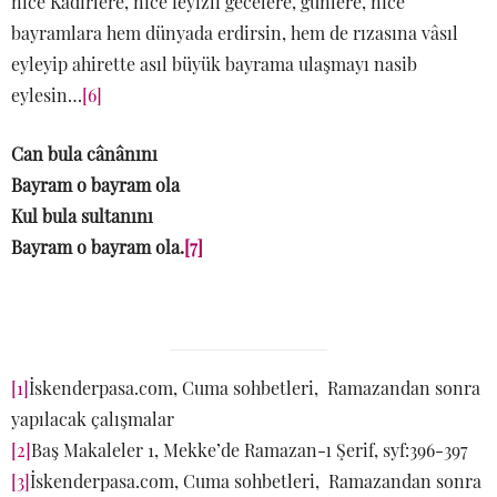
nice Kadirlere, nice feyizli gecelere, günlere, nice
bayramlara hem dünyada erdirsin, hem de rızasına vâsıl
eyleyip ahirette asıl büyük bayrama ulaşmayı nasib
eylesin…
[6]
Can bula cânânını
Bayram o bayram ola
Kul bula sultanını
Bayram o bayram ola.
[7]
[1]
İskenderpasa.com, Cuma sohbetleri, Ramazandan sonra
yapılacak çalışmalar
[2]
Baş Makaleler 1, Mekke’de Ramazan-ı Şerif, syf:396-397
[3]
İskenderpasa.com, Cuma sohbetleri, Ramazandan sonra