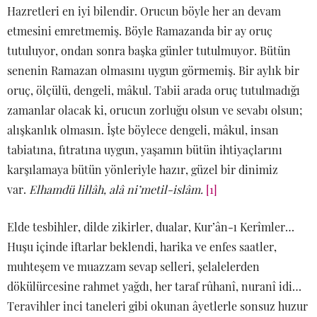
Hazretleri en iyi bilendir. Orucun böyle her an devam
etmesini emretmemiş. Böyle Ramazanda bir ay oruç
tutuluyor, ondan sonra başka günler tutulmuyor. Bütün
senenin Ramazan olmasını uygun görmemiş. Bir aylık bir
oruç, ölçülü, dengeli, mâkul. Tabii arada oruç tutulmadığı
zamanlar olacak ki, orucun zorluğu olsun ve sevabı olsun;
alışkanlık olmasın. İşte böylece dengeli, mâkul, insan
tabiatına, fıtratına uygun, yaşamın bütün ihtiyaçlarını
karşılamaya bütün yönleriyle hazır, güzel bir dinimiz
var.
Elhamdü lillâh, alâ ni’metil-islâm.
[1]
Elde tesbihler, dilde zikirler, dualar, Kur’ân-ı Kerîmler…
Huşu içinde iftarlar beklendi, harika ve enfes saatler,
muhteşem ve muazzam sevap selleri, şelalelerden
dökülürcesine rahmet yağdı, her taraf rûhanî, nuranî idi…
Teravihler inci taneleri gibi okunan âyetlerle sonsuz huzur