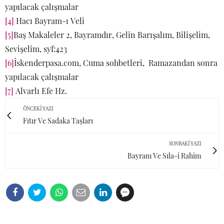
yapılacak çalışmalar
[4]
Hacı Bayram-ı Veli
[5]
Baş Makaleler 2, Bayramdır, Gelin Barışalım, Bilişelim,
Sevişelim, syf:423
[6]
İskenderpasa.com, Cuma sohbetleri, Ramazandan sonra
yapılacak çalışmalar
[7]
Alvarlı Efe Hz.
ÖNCEKI YAZI
Fıtır Ve Sadaka Taşları
SONRAKI YAZI
Bayram Ve Sıla-i Rahim