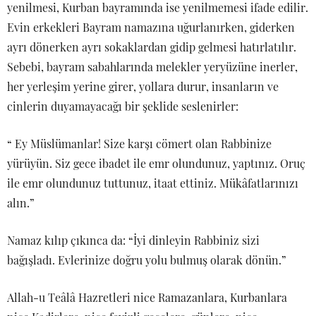
yenilmesi, Kurban bayramında ise yenilmemesi ifade edilir.
Evin erkekleri Bayram namazına uğurlanırken, giderken
ayrı dönerken ayrı sokaklardan gidip gelmesi hatırlatılır.
Sebebi, bayram sabahlarında melekler yeryüzüne inerler,
her yerleşim yerine girer, yollara durur, insanların ve
cinlerin duyamayacağı bir şeklide seslenirler:
“ Ey Müslümanlar! Size karşı cömert olan Rabbinize
yürüyün. Siz gece ibadet ile emr olundunuz, yaptınız. Oruç
ile emr olundunuz tuttunuz, itaat ettiniz. Mükâfatlarınızı
alın.”
Namaz kılıp çıkınca da: “İyi dinleyin Rabbiniz sizi
bağışladı. Evlerinize doğru yolu bulmuş olarak dönün.”
Allah-u Teâlâ Hazretleri nice Ramazanlara, Kurbanlara