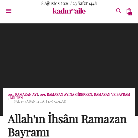
8 Ağustos 2026 / 23 Safer 1448
0
007. RAMAZAN AYI
,
019. RAMAZAN AYINA GIRERKEN, RAMAZAN VE BAYRAM
,
BÜLTEN
SAL 19 ŞABAN 1435AH 17-6-2014AD
Allah'ın İhsânı Ramazan
Bayramı