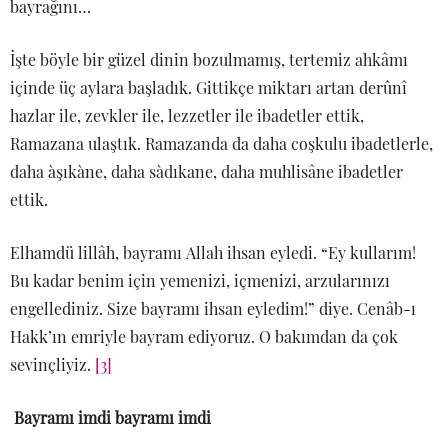
bayrağını…
İşte böyle bir güzel dinin bozulmamış, tertemiz ahkâmı
içinde üç aylara başladık. Gittikçe miktarı artan derûnî
hazlar ile, zevkler ile, lezzetler ile ibadetler ettik,
Ramazana ulaştık. Ramazanda da daha coşkulu ibadetlerle,
daha àşıkàne, daha sàdıkane, daha muhlisâne ibadetler
ettik.
Elhamdü lillâh, bayramı Allah ihsan eyledi. “Ey kullarım!
Bu kadar benim için yemenizi, içmenizi, arzularınızı
engellediniz. Size bayramı ihsan eyledim!” diye. Cenâb-ı
Hakk’ın emriyle bayram ediyoruz. O bakımdan da çok
sevinçliyiz.
[3]
Bayramı imdi bayramı imdi