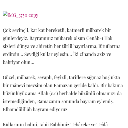
Çok sevinçli, kat kat bereketli, katmerli mübarek bir
günlerdeyiz. Bayramınız mübarek olsun Cenâb-ı Hak
sizleri dünya ve ahiretin her türlü hayırlarına, lütuflarına
erdirsin… Sevdiği kullar eylesin… İki cihanda aziz ve
bahtiyar olun…
Güzel, mübarek, sevaplı, feyizli, tariflere sığmaz hoşlukta
bir mânevî mevsim olan Ramazan geride kaldı. Bir bakıma
hüzünlüyüz ama Allah (c.c) herhalde hüzünlü olmamızı da
istemediğinden, Ramazanın sonunda bayram eylemiş.
Elhamdülillâh bayram ediyoruz.
Kullarının halini, tabii Rabbimiz Tebâreke ve Teàlâ