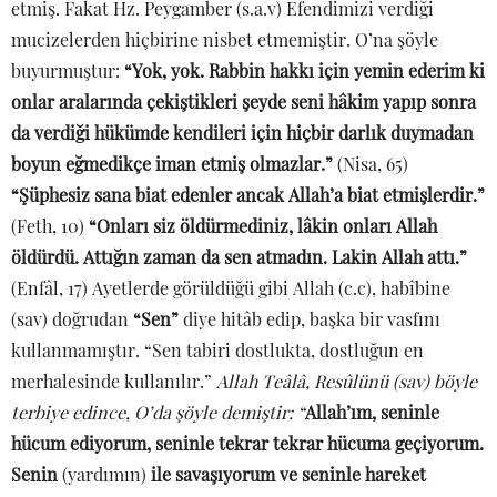
etmiş. Fakat Hz. Peygamber (s.a.v) Efendimizi verdiği
mucizelerden hiçbirine nisbet etmemiştir. O’na şöyle
buyurmuştur:
“Yok, yok. Rabbin hakkı için yemin ederim ki
onlar aralarında çekiştikleri şeyde seni hâkim yapıp sonra
da verdiği hükümde kendileri için hiçbir darlık duymadan
boyun eğmedikçe iman etmiş olmazlar.”
(Nisa, 65)
“Şüphesiz sana biat edenler ancak Allah’a biat etmişlerdir.”
(Feth, 10)
“Onları siz öldürmediniz, lâkin onları Allah
öldürdü. Attığın zaman da sen atmadın. Lakin Allah attı.”
(Enfâl, 17) Ayetlerde görüldüğü gibi Allah (c.c), habîbine
(sav) doğrudan
“Sen”
diye hitâb edip, başka bir vasfını
kullanmamıştır. “Sen tabiri dostlukta, dostluğun en
merhalesinde kullanılır.”
Allah Teâlâ, Resûlünü (sav) böyle
terbiye edince, O’da şöyle demiştir: “
Allah’ım, seninle
hücum ediyorum, seninle tekrar tekrar hücuma geçiyorum.
Senin
(yardımın)
ile savaşıyorum ve seninle hareket