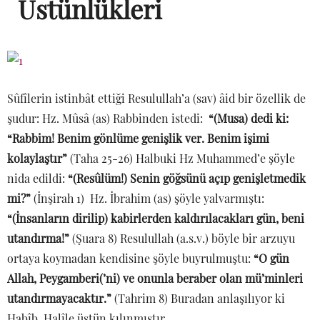
Üstünlükleri
Sûfîlerin istinbât ettiği Resulullah’a (sav) âid bir özellik de
şudur: Hz. Mûsâ (as) Rabbinden istedi:
“(Musa) dedi ki:
“Rabbim! Benim gönlüme genişlik ver. Benim işimi
kolaylaştır”
(Taha 25-26) Halbuki Hz Muhammed’e şöyle
nida edildi:
“(Resûlüm!) Senin göğsünü açıp genişletmedik
mi?”
(İnşirah 1) Hz. İbrahim (as) şöyle yalvarmıştı:
“(İnsanların dirilip) kabirlerden kaldırılacakları gün, beni
utandırma!”
(Şuara 8) Resulullah (a.s.v.) böyle bir arzuyu
ortaya koymadan kendisine şöyle buyrulmuştu:
“O gün
Allah, Peygamberi(’ni) ve onunla beraber olan mü’minleri
utandırmayacaktır.”
(Tahrim 8) Buradan anlaşılıyor ki
Habîb, Halîle üstün kılınmıştır.