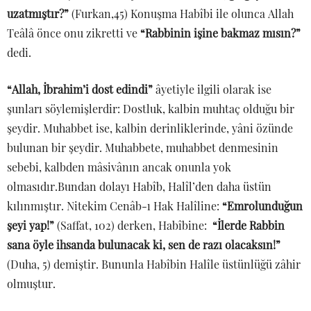
uzatmıştır?”
(Furkan,45) Konuşma Habîbi ile olunca Allah
Teâlâ önce onu zikretti ve
“Rabbinin işine bakmaz mısın?”
dedi.
“Allah, İbrahim’i dost edindi”
âyetiyle ilgili olarak ise
şunları söylemişlerdir: Dostluk, kalbin muhtaç olduğu bir
şeydir. Muhabbet ise, kalbin derinliklerinde, yâni özünde
bulunan bir şeydir. Muhabbete, muhabbet denmesinin
sebebi, kalbden mâsivânın ancak onunla yok
olmasıdır.Bundan dolayı Habîb, Halîl’den daha üstün
kılınmıştır. Nitekim Cenâb-ı Hak Halîline:
“Emrolunduğun
şeyi yap!”
(Saffat, 102) derken, Habîbine:
“İlerde Rabbin
sana öyle ihsanda bulunacak ki, sen de razı olacaksın!”
(Duha, 5) demiştir. Bununla Habîbin Halîle üstünlüğü zâhir
olmuştur.