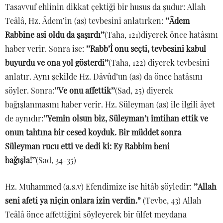
Tasavvuf ehlinin dikkat çektiği bir husus da şudur: Allah
Teâlâ, Hz. Âdem’in (as) tevbesini anlatırken:
’’Âdem
Rabbine asi oldu da şaşırdı’’
(Taha, 121)diyerek önce hatâsını
haber verir. Sonra ise:
’’Rabb’İ onu seçti, tevbesini kabul
buyurdu ve ona yol gösterdi’’
(Taha, 122) diyerek tevbesini
anlatır. Aynı şekilde Hz. Dâvûd’un (as) da önce hatâsını
söyler. Sonra:
’’Ve onu affettik’’
(Sad, 25) diyerek
bağışlanmasını haber verir. Hz. Süleyman (as) ile ilgili âyet
de aynıdır:
’’Yemin olsun biz, Süleyman’ı imtihan ettik ve
onun tahtına bir cesed koyduk. Bir müddet sonra
Süleyman rucu etti ve dedi ki: Ey Rabbim beni
bağışla!’’
(Sad, 34-35)
Hz. Muhammed (a.s.v) Efendimize ise hitâb şöyledir:
’’Allah
seni afeti ya niçin onlara izin verdin.”
(Tevbe, 43) Allah
Teâlâ önce affettiğini söyleyerek bir ülfet meydana