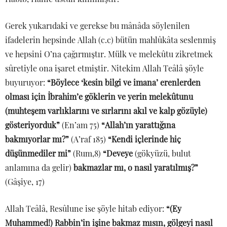
Gerek yukarıdaki ve gerekse bu mânâda söylenilen
ifadelerin hepsinde Allah (c.c) bütün mahlûkâta seslenmiş
ve hepsini O’na çağırmıştır. Mülk ve melekûtu zikretmek
sûretiyle ona işaret etmiştir. Nitekim Allah Teâlâ şöyle
buyuruyor:
“
Böylece ‘kesin bilgi ve imana’ erenlerden
olması için İbrahim’e göklerin ve yerin melekûtunu
(muhteşem varlıklarını ve sırlarını akıl ve kalp gözüyle)
gösteriyorduk”
(En’am 75)
“Allah’ın yarattığına
bakmıyorlar mı?”
(A’raf 185)
“Kendi içlerinde hiç
düşünmediler mi”
(Rum,8)
“Deveye
(gökyüzü, bulut
anlamına da gelir)
bakmazlar mı, o nasıl yaratılmış?”
(Gâşiye, 17)
Allah Teâlâ, Resûlune ise şöyle hitab ediyor:
“(Ey
Muhammed!) Rabbin’in işine bakmaz mısın, gölgeyi nasıl