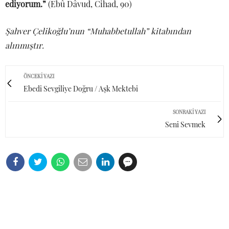
ediyorum.”
(Ebû Dâvud, Cihad, 90)
Şahver Çelikoğlu’nun “Muhabbetullah” kitabından
alınmıştır.
ÖNCEKI YAZI
Ebedi Sevgiliye Doğru / Aşk Mektebi
SONRAKI YAZI
Seni Sevmek