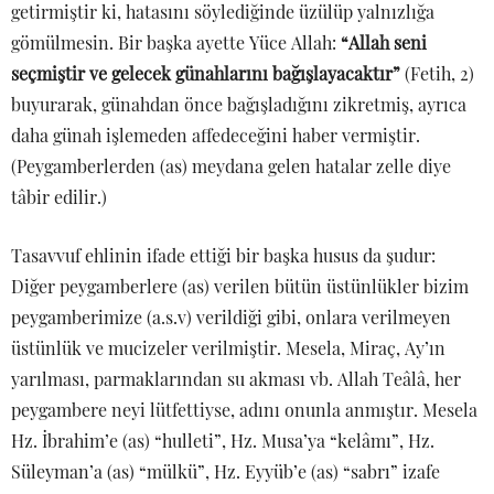
getirmiştir ki, hatasını söylediğinde üzülüp yalnızlığa
gömülmesin. Bir başka ayette Yüce Allah:
“Allah seni
seçmiştir ve gelecek günahlarını bağışlayacaktır”
(Fetih, 2)
buyurarak, günahdan önce bağışladığını zikretmiş, ayrıca
daha günah işlemeden affedeceğini haber vermiştir.
(Peygamberlerden (as) meydana gelen hatalar zelle diye
tâbir edilir.)
Tasavvuf ehlinin ifade ettiği bir başka husus da şudur:
Diğer peygamberlere (as) verilen bütün üstünlükler bizim
peygamberimize (a.s.v) verildiği gibi, onlara verilmeyen
üstünlük ve mucizeler verilmiştir. Mesela, Miraç, Ay’ın
yarılması, parmaklarından su akması vb. Allah Teâlâ, her
peygambere neyi lütfettiyse, adını onunla anmıştır. Mesela
Hz. İbrahim’e (as) “hulleti”, Hz. Musa’ya “kelâmı”, Hz.
Süleyman’a (as) “mülkü”, Hz. Eyyüb’e (as) “sabrı” izafe