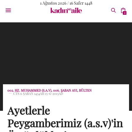
1 Ağustos 2026 / 16 Safer 1448
0
002. HZ. MUHAMMED (S.A.V)
,
006. ŞABAN AYI
,
BÜLTEN
CTS 6 ŞABAN 1434AH 15-6-2013AD
Ayetlerle
Peygamberimiz (a.s.v)'in