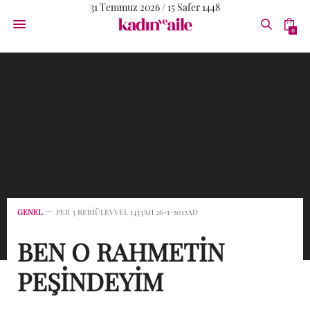
31 Temmuz 2026 / 15 Safer 1448
0
GENEL
PER 3 REBIÜLEVVEL 1433AH 26-1-2012AD
BEN O RAHMETİN
PEŞİNDEYİM