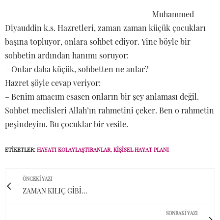
Muhammed
Diyauddin k.s. Hazretleri, zaman zaman küçük çocukları
başına topluyor, onlara sohbet ediyor. Yine böyle bir
sohbetin ardından hanımı soruyor:
– Onlar daha küçük, sohbetten ne anlar?
Hazret şöyle cevap veriyor:
– Benim amacım esasen onların bir şey anlaması değil.
Sohbet meclisleri Allah’ın rahmetini çeker. Ben o rahmetin
peşindeyim. Bu çocuklar bir vesile.
ETIKETLER:
HAYATI KOLAYLAŞTIRANLAR
,
KIŞISEL HAYAT PLANI
ÖNCEKI YAZI
ZAMAN KILIÇ GİBİ...
SONRAKI YAZI