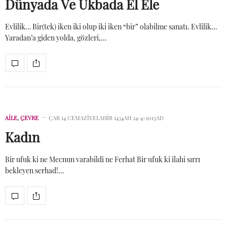
Dünyada Ve Ukbada El Ele
Evlilik… Bir(tek) iken iki olup iki iken “bir” olabilme sanatı. Evlilik…
Yaradan’a giden yolda, gözleri,…
AİLE
,
ÇEVRE
ÇAR 14 CEMAZIYELAHIR 1434AH 24-4-2013AD
Kadın
Bir ufuk ki ne Mecnun varabildi ne Ferhat Bir ufuk ki ilahi sırrı
bekleyen serhad!…