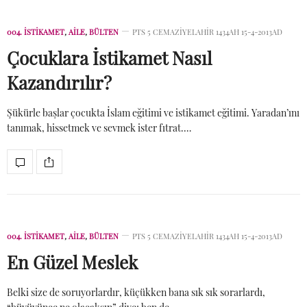
004. İSTIKAMET
,
AİLE
,
BÜLTEN
PTS 5 CEMAZIYELAHIR 1434AH 15-4-2013AD
Çocuklara İstikamet Nasıl
Kazandırılır?
Şükürle başlar çocukta İslam eğitimi ve istikamet eğitimi. Yaradan’ını
tanımak, hissetmek ve sevmek ister fıtrat.…
004. İSTIKAMET
,
AİLE
,
BÜLTEN
PTS 5 CEMAZIYELAHIR 1434AH 15-4-2013AD
En Güzel Meslek
Belki size de soruyorlardır, küçükken bana sık sık sorarlardı,