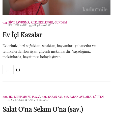
043. SIVIL SAVUNMA
,
AİLE
,
BESLENME
,
GÜNDEM
PER 1 ZILKADE 1437AH 4-8-2016AD
Ev İçi Kazalar
Evlerimiz, bizi soğuktan, sıcaktan, hayvanlar, yabancılar ve
tehlikelerden koruyan güvenli mekanlardır. Yaşadığımız
mekânlarda, hayatımızı kolaylaştıran…
002. HZ. MUHAMMED (S.A.V)
,
006. ŞABAN AYI
,
018. ŞABAN AYI
,
AİLE
,
BÜLTEN
PTS 4 ŞABAN 1435AH 2-6-2014AD
Salat O’na Selam O’na (sav.)