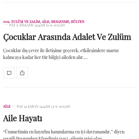
009. ZULÜM VE ZALIM
,
AİLE
,
BESLENME
,
BÜLTEN
PAZ 9 ZILKADE 1434AH 15-9-2013AD
Çocuklar Arasında Adalet Ve Zulüm
Çocuklar dış çevre ile iletişime geçerek, etkileşimlere maruz
kalıncaya kadar her tür bilgiyi aileden alır.…
AİLE
PAZ 14 ŞABAN 1434AH 23-6-2013AD
Aile Hayatı
“Ümmetimin en hayırlısı hanımlarına en iyi davranandır.” diyen
sevgili Peygamber Efendimiz (sav), ailenin reisi olan…