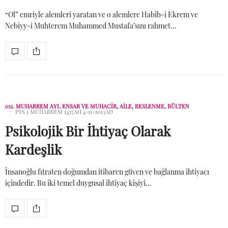
“Ol” emriyle alemleri yaratan ve o alemlere Habib-i Ekrem ve
Nebiyy-i Muhterem Muhammed Mustafa’sını rahmet…
011. MUHARREM AYI, ENSAR VE MUHACIR
,
AİLE
,
BESLENME
,
BÜLTEN
PTS 1 MUHARREM 1435AH 4-11-2013AD
Psikolojik Bir İhtiyaç Olarak
Kardeşlik
İnsanoğlu fıtraten doğumdan itibaren güven ve bağlanma ihtiyacı
içindedir. Bu iki temel duygusal ihtiyaç kişiyi…