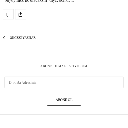
“büyüyünce ne olacaksın” diye; ben de…
ÖNCEKI YAZILAR
ABONE OLMAK ISTIYORUM
ABONE OL