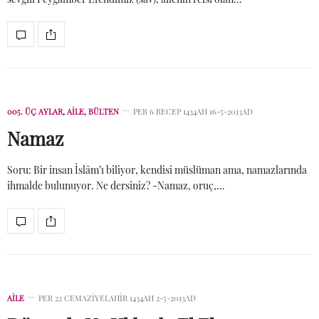
005. ÜÇ AYLAR
,
AİLE
,
BÜLTEN
PER 6 RECEP 1434AH 16-5-2013AD
Namaz
Soru: Bir insan İslâm’ı biliyor, kendisi müslüman ama, namazlarında
ihmalde bulunuyor. Ne dersiniz? -Namaz, oruç,…
AİLE
PER 22 CEMAZIYELAHIR 1434AH 2-5-2013AD