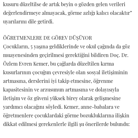
kusuru düzeltilse de artık beyin o gözden gelen verileri
değerlendirmeye almayacak, görme azlığı kalıcı olacaktır”
uyarılarını dile getirdi.
ÖĞRETMENLERE DE GÖREV DÜŞÜYOR
Çocukların, 5 yaşına geldiklerinde ve okul çağında da göz
muayenesinden geçirilmesi gerektiğini bildiren Doç. Dr.
Özlem Evren Kemer, bu çağlarda düzeltilen kırma
kusurlarının çocuğun çevresiyle olan sosyal iletişiminin
artmasına, derslerini iyi takip etmesine, öğrenme
kapasitesinin ve arzusunun artmasına ve dolayısıyla
iletişim ve öz güveni yüksek birey olarak gelişmesine
yardımcı olacağını söyledi. Kemer, anne-babalara ve
öğretmenlere çocuklardaki görme bozukluklarına ilişkin
dikkat edilmesi gerekenlerle ilgili şu önerilerde bulundu: