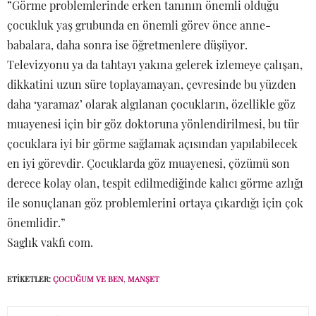
”Görme problemlerinde erken tanının önemli olduğu
çocukluk yaş grubunda en önemli görev önce anne-
babalara, daha sonra ise öğretmenlere düşüyor.
Televizyonu ya da tahtayı yakına gelerek izlemeye çalışan,
dikkatini uzun süre toplayamayan, çevresinde bu yüzden
daha ‘yaramaz’ olarak algılanan çocukların, özellikle göz
muayenesi için bir göz doktoruna yönlendirilmesi, bu tür
çocuklara iyi bir görme sağlamak açısından yapılabilecek
en iyi görevdir. Çocuklarda göz muayenesi, çözümü son
derece kolay olan, tespit edilmediğinde kalıcı görme azlığı
ile sonuçlanan göz problemlerini ortaya çıkardığı için çok
önemlidir.”
Saglık vakfı com.
ETIKETLER:
ÇOCUĞUM VE BEN
,
MANŞET