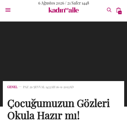
6 Ağustos 2026 / 21 Safer 1448
0
GENEL
PAZ 29 ŞEVVAL 1433AH 16-9-2012AD
Çocuğumuzun Gözleri
Okula Hazır mı!