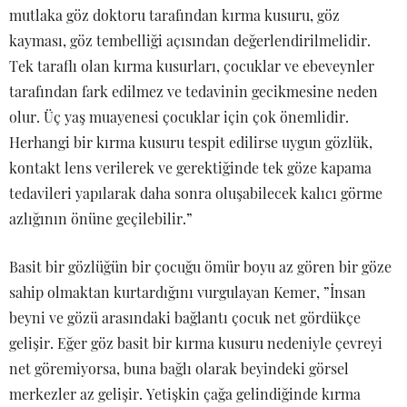
mutlaka göz doktoru tarafından kırma kusuru, göz
kayması, göz tembelliği açısından değerlendirilmelidir.
Tek taraflı olan kırma kusurları, çocuklar ve ebeveynler
tarafından fark edilmez ve tedavinin gecikmesine neden
olur. Üç yaş muayenesi çocuklar için çok önemlidir.
Herhangi bir kırma kusuru tespit edilirse uygun gözlük,
kontakt lens verilerek ve gerektiğinde tek göze kapama
tedavileri yapılarak daha sonra oluşabilecek kalıcı görme
azlığının önüne geçilebilir.”
Basit bir gözlüğün bir çocuğu ömür boyu az gören bir göze
sahip olmaktan kurtardığını vurgulayan Kemer, ”İnsan
beyni ve gözü arasındaki bağlantı çocuk net gördükçe
gelişir. Eğer göz basit bir kırma kusuru nedeniyle çevreyi
net göremiyorsa, buna bağlı olarak beyindeki görsel
merkezler az gelişir. Yetişkin çağa gelindiğinde kırma