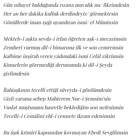
Gün nihayet bulduğunda rızana muvafık mı/ fikrimdesin
Her an her dakika kulluk derdindeyiz/ görmektesin
Gönüllerde iman ışığı uyandıran ismi/ el Müminsin
Mekteb-i aşkta sevda-i irfan öğreten aşk-ı mecazimsin
Zemheri vurmuş dil-i bimarıma ilk ve son cemremsin
Kalbime inşirah veren yâdımdaki ismi Celâl zikrimsin
Kimselerin göremediği derunumda ki dil-i Şeyda
gizlimdesin
İlahiaşkının tecelli ettiği süveyda-i gönlümdesin
Gizli yarama sebep Muhterem Nur-i Şemsim’sin
Vuslat muştusunu hasretle beklediğim son nefesimsin
Tecelli-i Cemâlini ehl-i cennete ikram edenimsin
Bu âşık kıtmiri kapısından kovmayan Ebedi Sevgilimsin