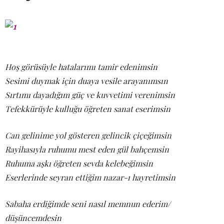
Hoş görüsüyle hatalarımı tamir edenimsin
Sesimi duymak için duaya vesile arayanımsın
Sırtımı dayadığım güç ve kuvvetimi verenimsin
Tefekkürüyle kulluğu öğreten sanat eserimsin
Can gelinime yol gösteren gelincik çiçeğimsin
Rayihasıyla ruhumu mest eden gül bahçemsin
Ruhuma aşkı öğreten sevda kelebeğimsin
Eserlerinde seyran ettiğim nazar-ı hayretimsin
Sabaha erdiğimde seni nasıl memnun ederim/
düşüncemdesin