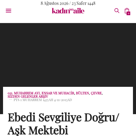
8 Ağustos 2026 / 23 Safer 1448
0
011. MUHARREM AYI, ENSAR VE MUHACIR
,
BÜLTEN
,
ÇEVRE
,
SİZDEN GELENLER ARŞİV
PTS 1 MUHARREM 1435AH 4-11-2013AD
Ebedi Sevgiliye Doğru/
Aşk Mektebi