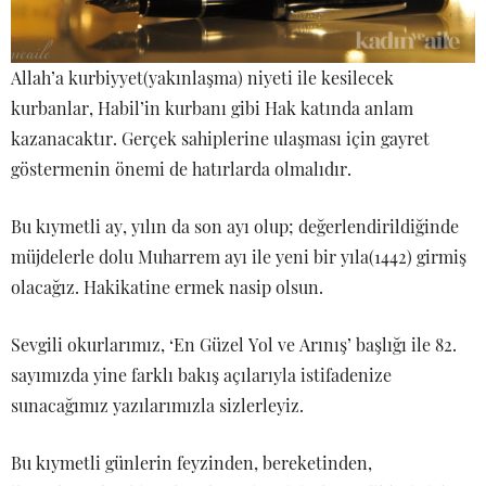
Allah’a kurbiyyet(yakınlaşma) niyeti ile kesilecek
kurbanlar, Habil’in kurbanı gibi Hak katında anlam
kazanacaktır. Gerçek sahiplerine ulaşması için gayret
göstermenin önemi de hatırlarda olmalıdır.
Bu kıymetli ay, yılın da son ayı olup; değerlendirildiğinde
müjdelerle dolu Muharrem ayı ile yeni bir yıla(1442) girmiş
olacağız. Hakikatine ermek nasip olsun.
Sevgili okurlarımız, ‘En Güzel Yol ve Arınış’ başlığı ile 82.
sayımızda yine farklı bakış açılarıyla istifadenize
sunacağımız yazılarımızla sizlerleyiz.
Bu kıymetli günlerin feyzinden, bereketinden,