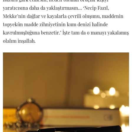
yaratıcısına daha da yaklaştırmasın… ‘Necip Fazıl,
Mekke’nin dağlar ve kayalarla çevrili oluşunu, maddenin
topyekûn madde zihniyetinin kum denizi halinde
kavrulmuşluğuna benzetir.’ İşte tam da o manayı yakalamış
olalım inşallah.