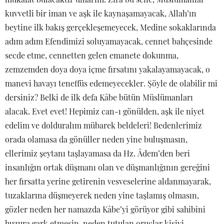
kuvvetli bir iman ve aşk ile kaynaşamayacak, Allah’ın
beytine ilk bakış gerçekleşemeyecek, Medine sokaklarında
adım adım Efendimizi soluyamayacak, cennet bahçesinde
secde etme, cennetten gelen emanete dokunma,
zemzemden doya doya içme fırsatını yakalayamayacak, o
manevi havayı teneffüs edemeyecekler. Şöyle de olabilir mi
dersiniz? Belki de ilk defa Kâbe bütün Müslümanları
alacak. Evet evet! Hepimiz can-ı gönülden, aşk ile niyet
edelim ve dolduralım mübarek beldeleri! Bedenlerimiz
orada olamasa da gönüller neden yine buluşmasın,
ellerimiz şeytanı taşlayamasa da Hz. Âdem’den beri
insanlığın ortak düşmanı olan ve düşmanlığının gereğini
her fırsatta yerine getirenin vesveselerine aldanmayarak,
tuzaklarına düşmeyerek neden yine taşlamış olmasın,
gözler neden her namazda Kâbe’yi görüyor gibi sahibini
huzura gark etmesin, neden tutulan oruçlar kişiyi