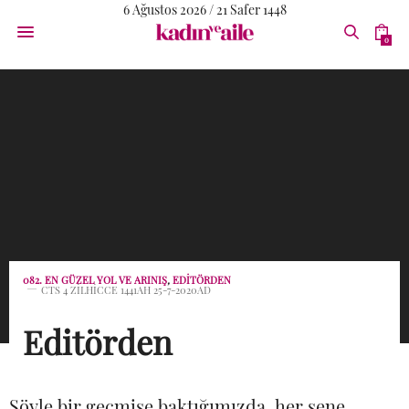
6 Ağustos 2026 / 21 Safer 1448
0
082. EN GÜZEL YOL VE ARINIŞ
,
EDITÖRDEN
CTS 4 ZILHICCE 1441AH 25-7-2020AD
Editörden
Şöyle bir geçmişe baktığımızda, her sene