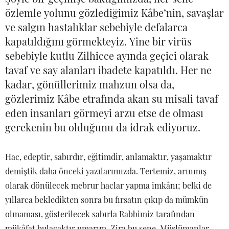
özlemle yolunu gözlediğimiz Kâbe’nin, savaşlar
ve salgın hastalıklar sebebiyle defalarca
kapatıldığını görmekteyiz. Yine bir virüs
sebebiyle kutlu Zilhicce ayında geçici olarak
tavaf ve say alanları ibadete kapatıldı. Her ne
kadar, gönüllerimiz mahzun olsa da,
gözlerimiz Kâbe etrafında akan su misali tavaf
eden insanları görmeyi arzu etse de olması
gerekenin bu olduğunu da idrak ediyoruz.
Hac, edeptir, sabırdır, eğitimdir, anlamaktır, yaşamaktır
demiştik daha önceki yazılarımızda. Tertemiz, arınmış
olarak dönülecek mebrur haclar yapma imkânı; belki de
yıllarca bekledikten sonra bu fırsatın çıkıp da mümkün
olmaması, gösterilecek sabırla Rabbimiz tarafından
mükâfat bulacaktır umarım. Zira bu sene, Müslümanlar