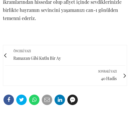
ikramlarından hissedar olup afiyet içinde sevdiklerinizle
birlikte bayramın sevincini yaşamanızı can-ı gönülden
temenni ederiz.
ÖNCEKI YAZI
Ramazan Gibi Kutlu Bir Ay
SONRAKI YAZI
40 Hadis