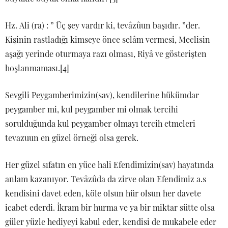
Hz. Ali (ra) : ” Üç şey vardır ki, tevâzûun başıdır. ”der.
Kişinin rastladığı kimseye önce selâm vermesi, Meclisin
aşağı yerinde oturmaya razı olması, Riyâ ve gösterişten
hoşlanmaması.[4]
Sevgili Peygamberimizin(sav), kendilerine hükümdar
peygamber mi, kul peygamber mi olmak tercihi
sorulduğunda kul peygamber olmayı tercih etmeleri
tevazuun en güzel örneği olsa gerek.
Her güzel sıfatın en yüce hali Efendimizin(sav) hayatında
anlam kazanıyor. Tevâzûda da zirve olan Efendimiz a.s
kendisini davet eden, köle olsun hür olsun her davete
icabet ederdi. İkram bir hurma ve ya bir miktar sütte olsa
güler yüzle hediyeyi kabul eder, kendisi de mukabele eder