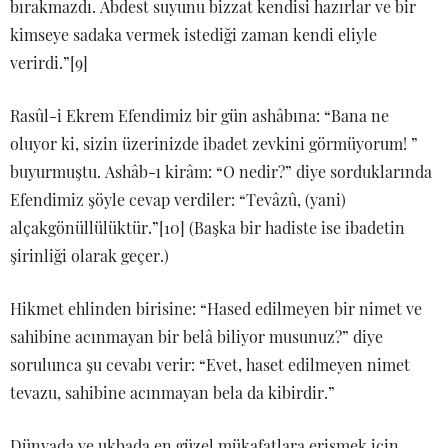
bırakmazdı. Abdest suyunu bizzat kendisi hazırlar ve bir
kimseye sadaka vermek istediği zaman kendi eliyle
verirdi.”[9]
Rasûl-i Ekrem Efendimiz bir gün ashâbına: “Bana ne
oluyor ki, sizin üzerinizde ibadet zevkini görmüyorum! ”
buyurmuştu. Ashâb-ı kirâm: “O nedir?” diye sorduklarında
Efendimiz şöyle cevap verdiler: “Tevâzû, (yani)
alçakgönüllülüktür.”[10] (Başka bir hadiste ise ibadetin
şirinliği olarak geçer.)
Hikmet ehlinden birisine: “Hased edilmeyen bir nimet ve
sahibine acınmayan bir belâ biliyor musunuz?” diye
sorulunca şu cevabı verir: “Evet, haset edilmeyen nimet
tevazu, sahibine acınmayan bela da kibirdir.”
Dünyada ve ukbada en güzel mükafatlara erişmek için