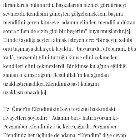
ikramlarda bulunurdu. Başkalarına hizmet gördürmeyi
sevmezdi. Kendisini güneşten gölgelemek için başına
mendilini geren kimseye, adamın elinden mendili aldıktan
sonra “ Ben de sizin gibi bir beşerim” buyurmuşlardır.[5]
Elinde taşıdığı şeyleri almak isteyenlere: “Bir şeyin sahibi
onu taşımaya daha çok layıktır.” buyururdu. (Tebaranî, Ebu
Ya’lâ, Heysemî) Elini tuttuğu kimse elini çekmeden
kendileri elini çekmezlerdi. Bir kimse kulağına eğildiği
zaman o kimse ağzını Resûlullah’ın kulağından
uzaklaştırmadıkça Efendimiz(sav) kulağını
uzaklaştırmazdı.[6]
Hz. Ömer’in Efendimizin(sav) tevâzûu hakkındaki
rivayetleri şöyledir: “ Adamın biri- hatırlıyorum ki-
Peygamber Efendimiz’i üç kere çağırdı. Peygamber
Efendimiz her üçünde de adama: “Efendim” diye cevap