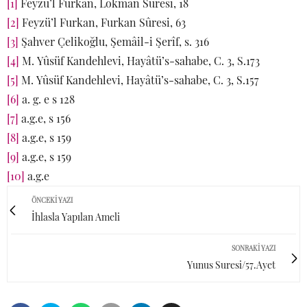
[1]
Feyzü’l Furkan, Lokman Sûresi, 18
[2]
Feyzü’l Furkan, Furkan Sûresi, 63
[3]
Şahver Çelikoğlu, Şemâil-i Şerîf, s. 316
[4]
M. Yûsüf Kandehlevi, Hayâtü’s-sahabe, C. 3, S.173
[5]
M. Yûsüf Kandehlevi, Hayâtü’s-sahabe, C. 3, S.157
[6]
a. g. e s 128
[7]
a.g.e, s 156
[8]
a.g.e, s 159
[9]
a.g.e, s 159
[10]
a.g.e
ÖNCEKI YAZI
İhlasla Yapılan Ameli
SONRAKI YAZI
Yunus Suresi/57.Ayet