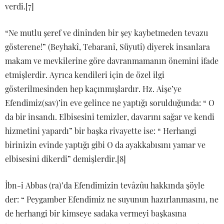
verdi.[7]
“Ne mutlu şeref ve dinînden bir şey kaybetmeden tevazu
gösterene!” (Beyhakî, Tebaranî, Süyutî) diyerek insanlara
makam ve mevkilerine göre davranmamanın önemini ifade
etmişlerdir. Ayrıca kendileri için de özel ilgi
gösterilmesinden hep kaçınmışlardır. Hz. Aişe’ye
Efendimiz(sav)’in eve gelince ne yaptığı sorulduğunda: “ O
da bir insandı. Elbisesini temizler, davarını sağar ve kendi
hizmetini yapardı” bir başka rivayette ise: “ Herhangi
birinizin evinde yaptığı gibi O da ayakkabısını yamar ve
elbisesini dikerdi” demişlerdir.[8]
İbn-i Abbas (ra)’da Efendimizin tevâzûu hakkında şöyle
der: “ Peygamber Efendimiz ne suyunun hazırlanmasını, ne
de herhangi bir kimseye sadaka vermeyi başkasına