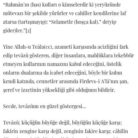
“Rahmân’ın (has) kulları o kimselerdir ki yeryüzünde
mütevazı bir şekilde yürürler ve cahiller kendilerine laf
atarsa (tartışmayıp): “Selametle (hoşça kal).” de(yip
gider)ler.”[2]
Yine Allah-u Teâla(cc), azameti karşısında acizliğini fark
edip tevâzû gösteren, diğer insanlara, mahlûklara tekebbür
etmeyen kullarının namazını kabul edeceğini, üstelik
onların dualarına da icabet edeceğini, böyle bir kulun
kendi katında, cennetler arasında Firdevs-i A’lâ’nın şan,
şeref ve izzetinin yüksekliği gibi olduğunu bildirir.
Secde, tevâzûun en güzel göstergesi…
Tevâzû; küçüğün büyüğe değil, büyüğün küçüğe karşı;
fakirin zengine karşı değil, zenginin fakire karşı; câhilin