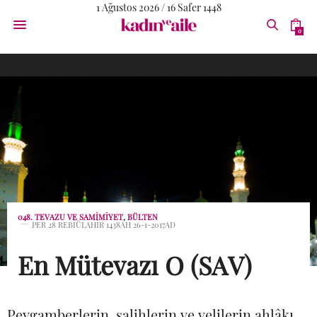
1 Ağustos 2026 / 16 Safer 1448
0
048. TEVAZU VE SAMIMIYET
,
BÜLTEN
PER 28 REBIÜLAHIR 1438AH 26-1-2017AD
En Mütevazı O (SAV)
Peygamberlerin, salihlerin ve velilerin ahlâkı