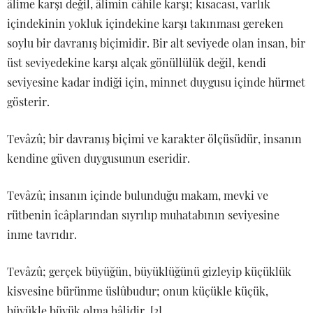
âlime karşı değil, âlimin câhile karşı; kısacası, varlık
içindekinin yokluk içindekine karşı takınması gereken
soylu bir davranış biçimidir. Bir alt seviyede olan insan, bir
üst seviyedekine karşı alçak gönüllülük değil, kendi
seviyesine kadar indiği için, minnet duygusu içinde hürmet
gösterir.
Tevâzû; bir davranış biçimi ve karakter ölçüsüdür, insanın
kendine güven duygusunun eseridir.
Tevâzû; insanın içinde bulunduğu makam, mevki ve
rütbenin îcâplarından sıyrılıp muhatabının seviyesine
inme tavrıdır.
Tevâzû; gerçek büyüğün, büyüklüğünü gizleyip küçüklük
kisvesine bürünme üslûbudur; onun küçükle küçük,
büyükle büyük olma hâlidir. [3]