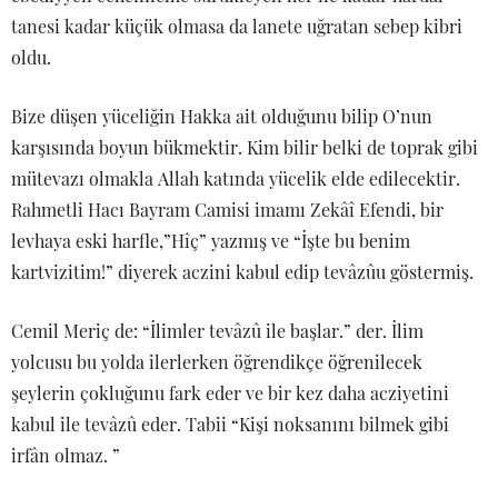
tanesi kadar küçük olmasa da lanete uğratan sebep kibri
oldu.
Bize düşen yüceliğin Hakka ait olduğunu bilip O’nun
karşısında boyun bükmektir. Kim bilir belki de toprak gibi
mütevazı olmakla Allah katında yücelik elde edilecektir.
Rahmetli Hacı Bayram Camisi imamı Zekâî Efendi, bir
levhaya eski harfle,”Hîç” yazmış ve “İşte bu benim
kartvizitim!” diyerek aczini kabul edip tevâzûu göstermiş.
Cemil Meriç de: “İlimler tevâzû ile başlar.” der. İlim
yolcusu bu yolda ilerlerken öğrendikçe öğrenilecek
şeylerin çokluğunu fark eder ve bir kez daha acziyetini
kabul ile tevâzû eder. Tabii “Kişi noksanını bilmek gibi
irfân olmaz. ”