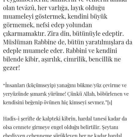
olan tevâzû, her varlığa, layık olduğu
muameleyi göstermek, kendini büyük
görmemek, nefsi edep yolundan
çıkarmamaktır. Zira din, bütünüyle edeptir.
Müslüman Rabbine de, bütün yaratılmışlara da
edeple muamele eder. Rabbini ve kendini
bilende kibir, aşırılık, cimrilik, bencillik ne
gezer!
“İnsanları (küçümseyip) yanağını bükme/yüz çevirme ve
yeryüzünde şımarık yürüme! Çünkü Allah, böbürlenen ve
kendisini beğenip övünen hiç kimseyi sevmez.”[1]
Hadis-i şerifte de kalpteki kibrin, hardal tanesi kadar da
olsa cennete girmeye engel olduğu belirtilir. Şeytanı
ebediyyen cehenneme sürükleyen her ne kadar hardal