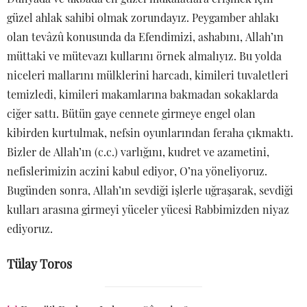
güzel ahlak sahibi olmak zorundayız. Peygamber ahlakı
olan tevâzû konusunda da Efendimizi, ashabını, Allah’ın
müttaki ve mütevazı kullarını örnek almalıyız. Bu yolda
niceleri mallarını mülklerini harcadı, kimileri tuvaletleri
temizledi, kimileri makamlarına bakmadan sokaklarda
ciğer sattı. Bütün gaye cennete girmeye engel olan
kibirden kurtulmak, nefsin oyunlarından feraha çıkmaktı.
Bizler de Allah’ın (c.c.) varlığını, kudret ve azametini,
nefislerimizin aczini kabul ediyor, O’na yöneliyoruz.
Bugünden sonra, Allah’ın sevdiği işlerle uğraşarak, sevdiği
kulları arasına girmeyi yüceler yücesi Rabbimizden niyaz
ediyoruz.
Tülay Toros