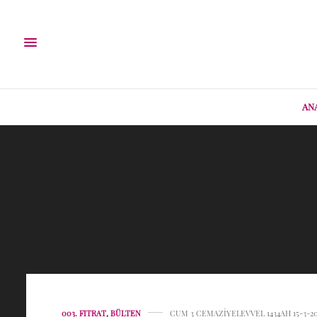
AN
003. FITRAT
,
BÜLTEN
CUM 3 CEMAZIYELEVVEL 1434AH 15-3-2