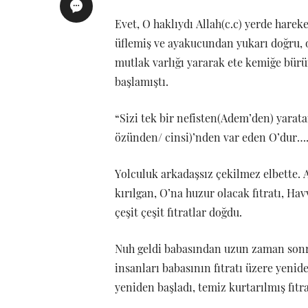
Evet, O haklıydı Allah(c.c) yerde hare
üflemiş ve ayakucundan yukarı doğru, o
mutlak varlığı yararak ete kemiğe bür
başlamıştı.
“Sizi tek bir nefisten(Adem’den) yarat
özünden/ cinsi)’nden var eden O’dur…….
Yolculuk arkadaşsız çekilmez elbette. 
kırılgan, O’na huzur olacak fıtratı, Hav
çeşit çeşit fıtratlar doğdu.
Nuh geldi babasından uzun zaman sonra.
insanları babasının fıtratı üzere yenid
yeniden başladı, temiz kurtarılmış fıtr