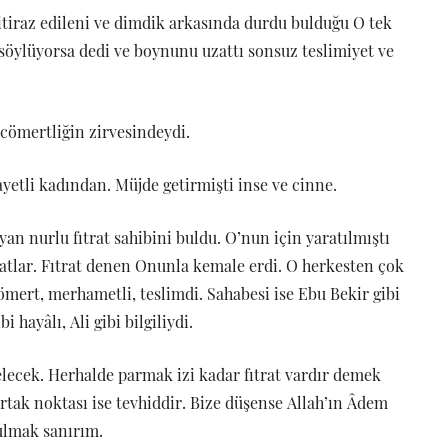
itiraz edileni ve dimdik arkasında durdu bulduğu O tek
söylüyorsa dedi ve boynunu uzattı sonsuz teslimiyet ve
e cömertliğin zirvesindeydi.
yetli kadından. Müjde getirmişti inse ve cinne.
yan nurlu fıtrat sahibini buldu. O’nun için yaratılmıştı
ratlar. Fıtrat denen Onunla kemale erdi. O herkesten çok
, cömert, merhametli, teslimdi. Sahabesi ise Ebu Bekir gibi
 hayâlı, Ali gibi bilgiliydi.
elecek. Herhalde parmak izi kadar fıtrat vardır demek
ortak noktası ise tevhiddir. Bize düşense Allah’ın Âdem
 bulmak sanırım.