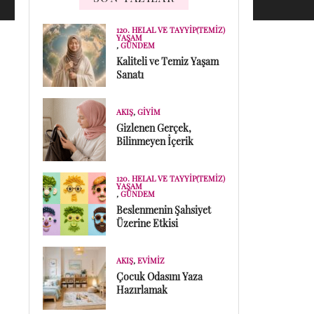
120. HELAL VE TAYYIP(TEMIZ)
YAŞAM
,
GÜNDEM
Kaliteli ve Temiz Yaşam
Sanatı
AKIŞ
,
GIYIM
Gizlenen Gerçek,
Bilinmeyen İçerik
120. HELAL VE TAYYIP(TEMIZ)
YAŞAM
,
GÜNDEM
Beslenmenin Şahsiyet
Üzerine Etkisi
AKIŞ
,
EVIMIZ
Çocuk Odasını Yaza
Hazırlamak