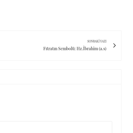
SONRAKI YAZI
Fıtratın Sembolü: Hz.İbrahim (a.s)