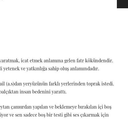
 yaratmak, icat etmek anlamına gelen fatr kökündendir.
lli yetenek ve yatkınlığa sahip oluş anlamındadır.
il (a.s)dan yeryüzünün farklı yerlerinden toprak istedi.
balçıktan insan bedenini yarattı.
eytan çamurdan yapılan ve beklemeye bırakılan içi boş
or ve sen sadece boş bir testi gibi ses çıkarmak için