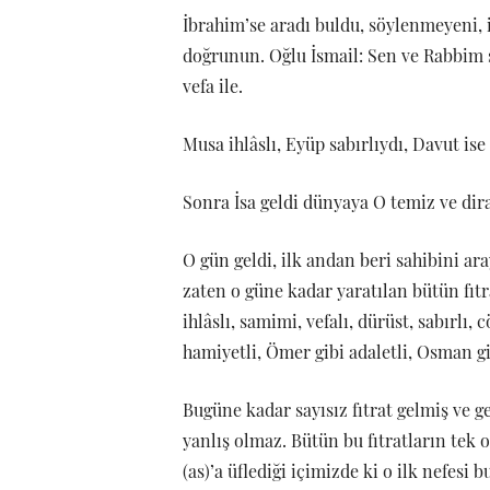
İbrahim’se aradı buldu, söylenmeyeni, 
doğrunun. Oğlu İsmail: Sen ve Rabbim 
vefa ile.
Musa ihlâslı, Eyüp sabırlıydı, Davut is
Sonra İsa geldi dünyaya O temiz ve dira
O gün geldi, ilk andan beri sahibini ara
zaten o güne kadar yaratılan bütün fıt
ihlâslı, samimi, vefalı, dürüst, sabırlı
hamiyetli, Ömer gibi adaletli, Osman gibi
Bugüne kadar sayısız fıtrat gelmiş ve g
yanlış olmaz. Bütün bu fıtratların tek 
(as)’a üflediği içimizde ki o ilk nefesi