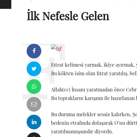
İlk Nefesle Gelen
Fıtrat kelimesi yarmak, ikiye ayırmak,
Bu kökten isim olan fıtrat yaratılış, be
Allah(cc) İnsanı yaratmadan önce Cebra
Bu toprakların karışımı ile hazırlanan 
Bu duruma melekler sessiz kalırken, Ş
bedenin etrafında dolaşarak O’nu dürtüy
yaratılmamışsındır diyordu.