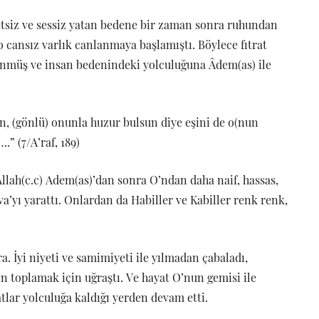
ketsiz ve sessiz yatan bedene bir zaman sonra ruhundan
 cansız varlık canlanmaya başlamıştı. Böylece fıtrat
ünmüş ve insan bedenindeki yolculuğuna Âdem(as) ile
an, (gönlü) onunla huzur bulsun diye eşini de o(nun
” (7/A’raf, 189)
Allah(c.c) Adem(as)’dan sonra O’ndan daha naif, hassas,
va’yı yarattı. Onlardan da Habiller ve Kabiller renk renk,
 İyi niyeti ve samimiyeti ile yılmadan çabaladı,
en toplamak için uğraştı. Ve hayat O’nun gemisi ile
atlar yolculuğa kaldığı yerden devam etti.