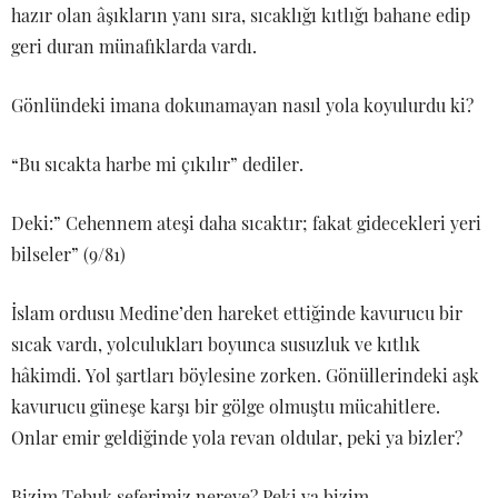
hazır olan âşıkların yanı sıra, sıcaklığı kıtlığı bahane edip
geri duran münafıklarda vardı.
Gönlündeki imana dokunamayan nasıl yola koyulurdu ki?
“Bu sıcakta harbe mi çıkılır” dediler.
Deki:” Cehennem ateşi daha sıcaktır; fakat gidecekleri yeri
bilseler” (9/81)
İslam ordusu Medine’den hareket ettiğinde kavurucu bir
sıcak vardı, yolculukları boyunca susuzluk ve kıtlık
hâkimdi. Yol şartları böylesine zorken. Gönüllerindeki aşk
kavurucu güneşe karşı bir gölge olmuştu mücahitlere.
Onlar emir geldiğinde yola revan oldular, peki ya bizler?
Bizim Tebuk seferimiz nereye? Peki ya bizim