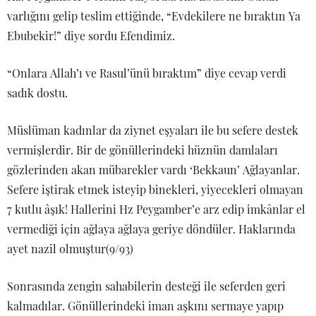
varlığını gelip teslim ettiğinde, “Evdekilere ne bıraktın Ya
Ebubekir!” diye sordu Efendimiz.
“Onlara Allah’ı ve Rasul’ünü bıraktım” diye cevap verdi
sadık dostu.
Müslüman kadınlar da ziynet eşyaları ile bu sefere destek
vermişlerdir. Bir de gönüllerindeki hüznün damlaları
gözlerinden akan mübarekler vardı ‘Bekkaun’ Ağlayanlar.
Sefere iştirak etmek isteyip binekleri, yiyecekleri olmayan
7 kutlu âşık! Hallerini Hz Peygamber’e arz edip imkânlar el
vermediği için ağlaya ağlaya geriye döndüler. Haklarında
ayet nazil olmuştur(9/93)
Sonrasında zengin sahabilerin desteği ile seferden geri
kalmadılar. Gönüllerindeki iman aşkını sermaye yapıp