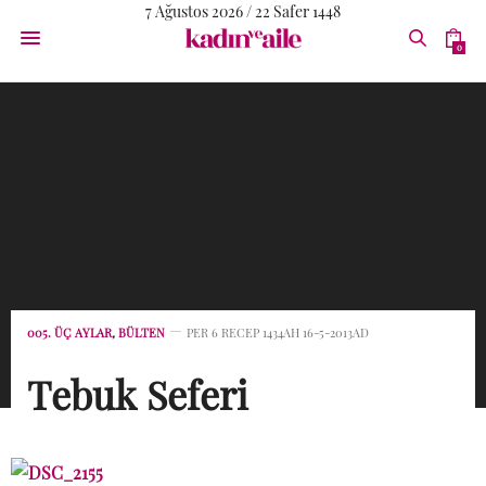
7 Ağustos 2026 / 22 Safer 1448
0
005. ÜÇ AYLAR
,
BÜLTEN
PER 6 RECEP 1434AH 16-5-2013AD
Tebuk Seferi