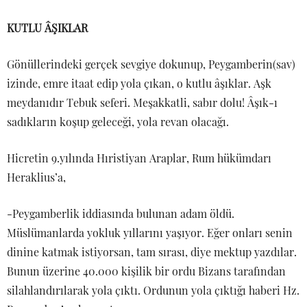
KUTLU ÂŞIKLAR
Gönüllerindeki gerçek sevgiye dokunup, Peygamberin(sav)
izinde, emre itaat edip yola çıkan, o kutlu âşıklar. Aşk
meydanıdır Tebuk seferi. Meşakkatli, sabır dolu! Âşık-ı
sadıkların koşup geleceği, yola revan olacağı.
Hicretin 9.yılında Hıristiyan Araplar, Rum hükümdarı
Heraklius’a,
-Peygamberlik iddiasında bulunan adam öldü.
Müslümanlarda yokluk yıllarını yaşıyor. Eğer onları senin
dinine katmak istiyorsan, tam sırası, diye mektup yazdılar.
Bunun üzerine 40.000 kişilik bir ordu Bizans tarafından
silahlandırılarak yola çıktı. Ordunun yola çıktığı haberi Hz.