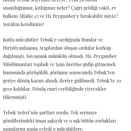
susuzluğumuz, kıtlığımız neler? Çağrı geldiği vakit, ev
halkını Allah(c.c) ve Hz Peygamber’e bırakabilir miyiz?
Soralım kendimize!
Kutlu mücahitler Tebuk’e vardığında Rumlar ve
Hıristiyanlaşmış Araplardan oluşan ordular korkup
dağılmıştı. Savaşmak mümkün olmadı. Hz. Peygamber
Müslümanları topladı ve Şam üzerine gidip gitmemek
hususunda görüşüldü, görüşme sonucunda Tebuk’ten
geriye dönüş kararı alındı, ileriye gidilmedi. Tebuk’te 20
gece kaldılar. Dönüş emri verildiğinde yiyecekler
tükenmişti.
Tebuk Seferi’nin şartları zordu. Tek sermaye
gönüllerindeki iman aşkıydı ve o aşk bütün zorlukları
aşmalarını nasip eyledi o mücahitlere.