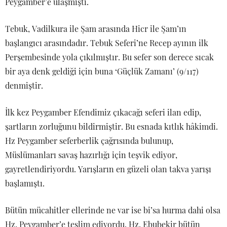
Peygamber’e ulaşmıştı.
Tebuk, Vadilkura ile Şam arasında Hicr ile Şam’ın
başlangıcı arasındadır. Tebuk Seferi’ne Recep ayının ilk
Perşembesinde yola çıkılmıştır. Bu sefer son derece sıcak
bir aya denk geldiği için buna ‘Güçlük Zamanı’ (9/117)
denmiştir.
İlk kez Peygamber Efendimiz çıkacağı seferi ilan edip,
şartların zorluğunu bildirmiştir. Bu esnada kıtlık hâkimdi.
Hz Peygamber seferberlik çağrısında bulunup,
Müslümanları savaş hazırlığı için teşvik ediyor,
gayretlendiriyordu. Yarışların en güzeli olan takva yarışı
başlamıştı.
Bütün mücahitler ellerinde ne var ise bi’sa hurma dahi olsa
Hz. Peygamber’e teslim ediyordu. Hz. Ebubekir bütün