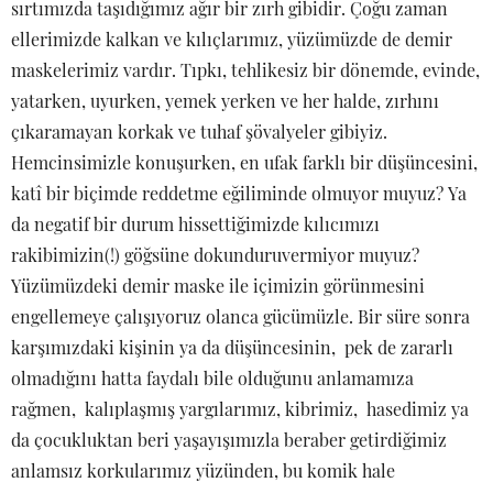
sırtımızda taşıdığımız ağır bir zırh gibidir. Çoğu zaman
ellerimizde kalkan ve kılıçlarımız, yüzümüzde de demir
maskelerimiz vardır. Tıpkı, tehlikesiz bir dönemde, evinde,
yatarken, uyurken, yemek yerken ve her halde, zırhını
çıkaramayan korkak ve tuhaf şövalyeler gibiyiz.
Hemcinsimizle konuşurken, en ufak farklı bir düşüncesini,
katî bir biçimde reddetme eğiliminde olmuyor muyuz? Ya
da negatif bir durum hissettiğimizde kılıcımızı
rakibimizin(!) göğsüne dokunduruvermiyor muyuz?
Yüzümüzdeki demir maske ile içimizin görünmesini
engellemeye çalışıyoruz olanca gücümüzle. Bir süre sonra
karşımızdaki kişinin ya da düşüncesinin, pek de zararlı
olmadığını hatta faydalı bile olduğunu anlamamıza
rağmen, kalıplaşmış yargılarımız, kibrimiz, hasedimiz ya
da çocukluktan beri yaşayışımızla beraber getirdiğimiz
anlamsız korkularımız yüzünden, bu komik hale