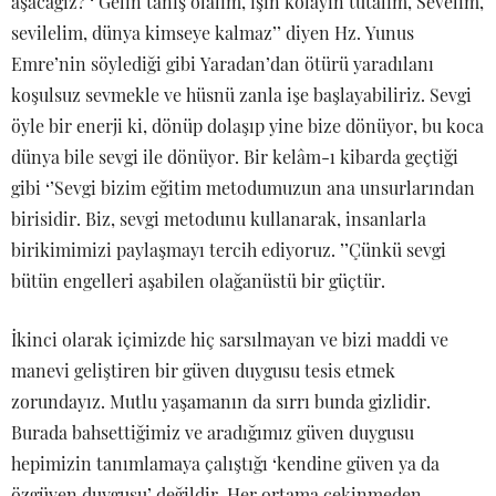
aşacağız? ‘’Gelin tanış olalım, işin kolayın tutalım, Sevelim,
sevilelim, dünya kimseye kalmaz’’ diyen Hz. Yunus
Emre’nin söylediği gibi Yaradan’dan ötürü yaradılanı
koşulsuz sevmekle ve hüsnü zanla işe başlayabiliriz. Sevgi
öyle bir enerji ki, dönüp dolaşıp yine bize dönüyor, bu koca
dünya bile sevgi ile dönüyor. Bir kelâm-ı kibarda geçtiği
gibi ‘’Sevgi bizim eğitim metodumuzun ana unsurlarından
birisidir. Biz, sevgi metodunu kullanarak, insanlarla
birikimimizi paylaşmayı tercih ediyoruz. ’’Çünkü sevgi
bütün engelleri aşabilen olağanüstü bir güçtür.
İkinci olarak içimizde hiç sarsılmayan ve bizi maddi ve
manevi geliştiren bir güven duygusu tesis etmek
zorundayız. Mutlu yaşamanın da sırrı bunda gizlidir.
Burada bahsettiğimiz ve aradığımız güven duygusu
hepimizin tanımlamaya çalıştığı ‘kendine güven ya da
özgüven duygusu’ değildir. Her ortama çekinmeden,