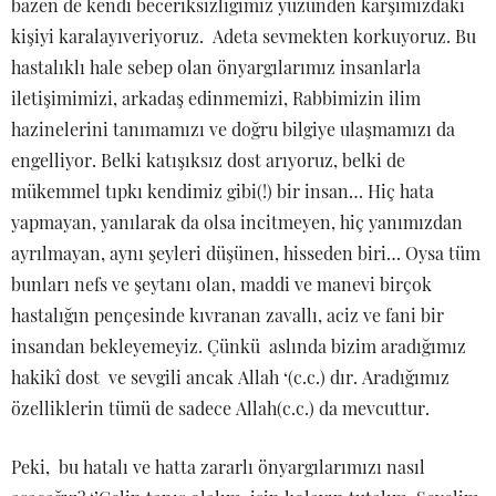
bazen de kendi beceriksizliğimiz yüzünden karşımızdaki
kişiyi karalayıveriyoruz. Adeta sevmekten korkuyoruz. Bu
hastalıklı hale sebep olan önyargılarımız insanlarla
iletişimimizi, arkadaş edinmemizi, Rabbimizin ilim
hazinelerini tanımamızı ve doğru bilgiye ulaşmamızı da
engelliyor. Belki katışıksız dost arıyoruz, belki de
mükemmel tıpkı kendimiz gibi(!) bir insan… Hiç hata
yapmayan, yanılarak da olsa incitmeyen, hiç yanımızdan
ayrılmayan, aynı şeyleri düşünen, hisseden biri… Oysa tüm
bunları nefs ve şeytanı olan, maddi ve manevi birçok
hastalığın pençesinde kıvranan zavallı, aciz ve fani bir
insandan bekleyemeyiz. Çünkü aslında bizim aradığımız
hakikî dost ve sevgili ancak Allah ‘(c.c.) dır. Aradığımız
özelliklerin tümü de sadece Allah(c.c.) da mevcuttur.
Peki, bu hatalı ve hatta zararlı önyargılarımızı nasıl