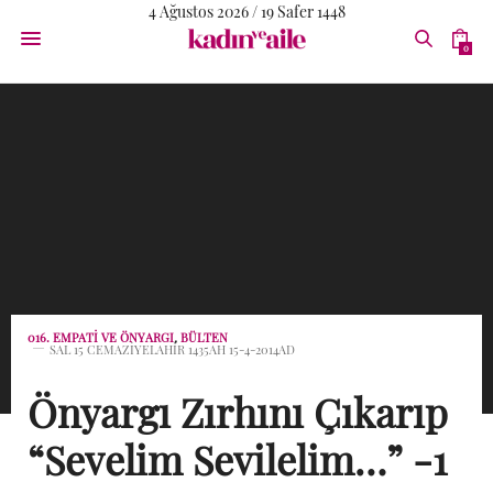
4 Ağustos 2026 / 19 Safer 1448
0
016. EMPATI VE ÖNYARGI
,
BÜLTEN
SAL 15 CEMAZIYELAHIR 1435AH 15-4-2014AD
Önyargı Zırhını Çıkarıp
“Sevelim Sevilelim…” -1