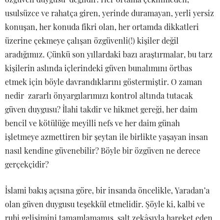
usulsüzce ve rahatça giren, yerinde duramayan, yerli yersiz
konuşan, her konuda fikri olan, her ortamda dikkatleri
üzerine çekmeye çalışan özgüvenli(!) kişiler değil
aradığımız. Çünkü son yıllardaki bazı araştırmalar, bu tarz
kişilerin aslında içlerindeki güven bunalımını örtbas
etmek için böyle davrandıklarını göstermiştir. O zaman
nedir zararlı önyargılarımızı kontrol altında tutacak
güven duygusu? İlahi takdir ve hikmet gereği, her daim
bencil ve kötülüğe meyilli nefs ve her daim günah
işletmeye azmettiren bir şeytan ile birlikte yaşayan insan
nasıl kendine güvenebilir? Böyle bir özgüven ne derece
gerçekçidir?
İslami bakış açısına göre, bir insanda öncelikle, Yaradan’a
olan güven duygusu teşekkül etmelidir. Şöyle ki, kalbi ve
ruhi gelişimini tamamlamamış, salt zekâsıyla hareket eden