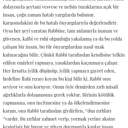
dolayısıyla şeytani vesvese ve nefsin tuzaklarına açık bir
insan, çoğu zaman hatalı yargılarda bulunur.
Karşısındakini de bu hatalı önyargılarıyla değerlendirir.
Oysa her şeyi yaratan Rabbine, tam anlamıyla inanan ve
güvenen, kalbî ve ruhî olgunluğu yakalamış ya da bu yolda
çalışan bir insan, bu tür önyargılardan nasıl uzak
kalınacağını bilir. Çünkü Rabbi tarafından kendisine telkin
edilen emirleri yapmaya, yasaklardan kaçınmaya çalışır.
Her fırsatta iyilik düşünüp, iyilik yapmaya gayret eden,
hedefine İlahi rızayı koyan bu kişi bilir ki, Rabbi onu
seviyor ve onu koruyor. Onun öyle demirden zırh misali
ağırlıklarla dolaşmasına gerek yoktur. Birinin kötülük
yapmasına, onu incitmesine ya da öfkelendirmesine
karşın, ona Rabbi tarafından giydirilen, ‘’dua zırhları
‘’vardır. Bu zırhlar zahmet verip, yormak yerine aksine
kesintisiz bir huzur ve güven duygusuyla kaplar insan