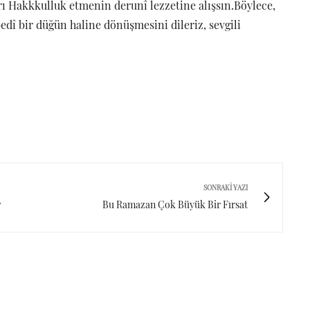
ı Hakkkulluk etmenin derunî lezzetine alışsın.Böylece,
dî bir düğün haline dönüşmesini dileriz, sevgili
SONRAKI YAZI
r
Bu Ramazan Çok Büyük Bir Fırsat