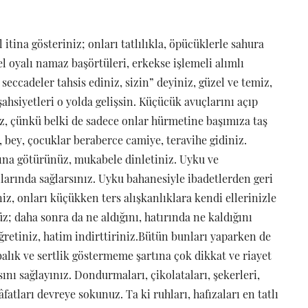
itina gösteriniz; onları tatlılıkla, öpücüklerle sahura
l oyalı namaz başörtüleri, erkekse işlemeli alımlı
 seccadeler tahsis ediniz, sizin” deyiniz, güzel ve temiz,
 şahsiyetleri o yolda gelişsin. Küçücük avuçlarını açıp
, çünkü belki de sadece onlar hürmetine başımıza taş
bey, çocuklar beraberce camiye, teravihe gidiniz.
na götürünüz, mukabele dinletiniz. Uyku ve
arında sağlarsınız. Uyku bahanesiyle ibadetlerden geri
niz, onları küçükken ters alışkanlıklara kendi ellerinizle
; daha sonra da ne aldığını, hatırında ne kaldığını
ğretiniz, hatim indirttiriniz.Bütün bunları yaparken de
rbalık ve sertlik göstermeme şartına çok dikkat ve riayet
nı sağlayınız. Dondurmaları, çikolataları, şekerleri,
atları devreye sokunuz. Ta ki ruhları, hafızaları en tatlı