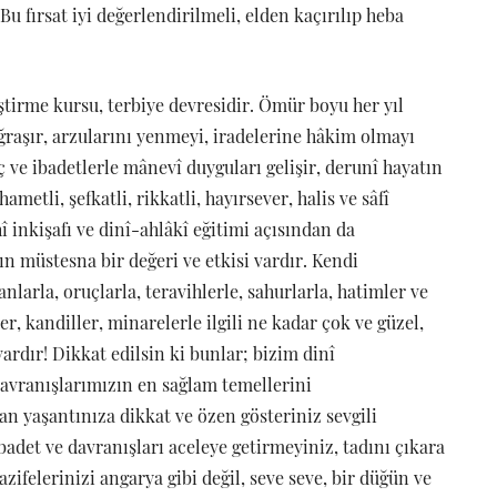
 Bu fırsat iyi değerlendirilmeli, elden kaçırılıp heba
ştirme kursu, terbiye devresidir. Ömür boyu her yıl
ğraşır, arzularını yenmeyi, iradelerine hâkim olmayı
ruç ve ibadetlerle mânevî duyguları gelişir, derunî hayatın
ametli, şefkatli, rikkatli, hayırsever, halis ve sâfî
î inkişafı ve dinî-ahlâkî eğitimi açısından da
ın müstesna bir değeri ve etkisi vardır. Kendi
larla, oruçlarla, teravihlerle, sahurlarla, hatimler ve
ler, kandiller, minarelerle ilgili ne kadar çok ve güzel,
ardır! Dikkat edilsin ki bunlar; bizim dinî
davranışlarımızın en sağlam temellerini
n yaşantınıza dikkat ve özen gösteriniz sevgili
adet ve davranışları aceleye getirmeyiniz, tadını çıkara
vazifelerinizi angarya gibi değil, seve seve, bir düğün ve