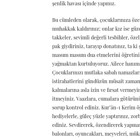
şenlik havası içinde yapınız.
Bu cümleden olarak, çocuklarınıza özel 
muhakkak kaldırınız; onlar kız ise güze
takkeler, sevimli değerli tesbihler, özel
pak giydiriniz, tarayıp donatınız, ta ki
masum masum dua etmelerini öğretiniz
yağmaktan kurtuluyoruz. Ailece hanım, 
Çocuklarınızı mutlaka sabah namazları
istirahatlerini gündüzün müsait zamanl
kalmalarına asla izin ve fırsat vermeyi
itmeyiniz. Vaazlara, cumalara götürünüz
sorup kontrol ediniz. Kur’ân-ı Kerîm ö
hediyelerle, güleç yüzle yaptırınız, zo
ediniz. Sevdirerek, özendirerek yapması
balonları, oyuncakları, meyveleri, mükâf