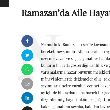
Ramazan’da Aile Hayat
Ne mutlu ki Ramazân-ı şerîfe kavuşmuş 
bereket mevsimidir. Allahu Teâlâ bu ay
üzerine yayar ve saçar; günah ve hatala
kulların bu ayda gösterdiği canlılık ve
yarışmalarına nazar buyurup meleklerin
mânevî âlemlerde değişmeler olur, gökle
şeytanlar zincire vurulur, cennet bezen
ay içinde bin aydan daha hayırlı bir ge
dizginlenmiş, hayır imkânları çoğaltılm
hakka, günahtan sevaba, hatadan tevbeye