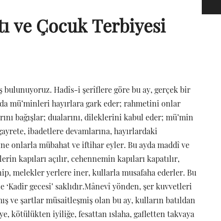
ı ve Çocuk Terbiyesi
bulunuyoruz. Hadîs-i şerîflere göre bu ay, gerçek bir
da mü’minleri hayırlara gark eder; rahmetini onlar
rını bağışlar; dualarını, dileklerini kabul eder; mü’min
 gayrete, ibadetlere devamlarına, hayırlardaki
e onlarla mübahat ve iftihar eyler. Bu ayda maddî ve
rin kapıları açılır, cehennemin kapıları kapatılır,
ip, melekler yerlere iner, kullarla musafaha ederler. Bu
ce ‘Kadir gecesi’ saklıdır.Mânevî yönden, şer kuvvetleri
ış ve şartlar müsaitleşmiş olan bu ay, kulların batıldan
, kötülükten iyiliğe, fesattan ıslaha, gafletten takvaya