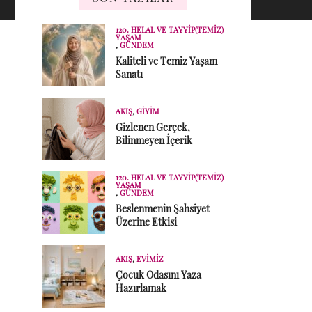
120. HELAL VE TAYYIP(TEMIZ)
YAŞAM
,
GÜNDEM
Kaliteli ve Temiz Yaşam
Sanatı
AKIŞ
,
GIYIM
Gizlenen Gerçek,
Bilinmeyen İçerik
120. HELAL VE TAYYIP(TEMIZ)
YAŞAM
,
GÜNDEM
Beslenmenin Şahsiyet
Üzerine Etkisi
AKIŞ
,
EVIMIZ
Çocuk Odasını Yaza
Hazırlamak