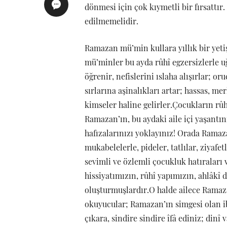
dönmesi için çok kıymetli bir fırsattır.
edilmemelidir.
Ramazan mü’min kullara yıllık bir yeti
mü’minler bu ayda rûhî egzersizlerle u
öğrenir, nefislerini ıslaha alışırlar; o
sırlarına aşinalıkları artar; hassas, merh
kimseler haline gelirler.Çocukların rûh
Ramazan’ın, bu aydaki aile içi yaşantın
hafızalarınızı yoklayınız! Orada Ramazan
mukabelelerle, pideler, tatlılar, ziyafet
sevimli ve özlemli çocukluk hatıraları v
hissiyatımızın, rûhî yapımızın, ahlâkî 
oluşturmuşlardır.O halde ailece Ramaza
okuyucular; Ramazan’ın simgesi olan ib
çıkara, sindire sindire îfâ ediniz; dinî 