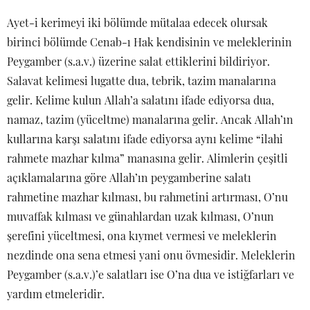
Ayet-i kerimeyi iki bölümde mütalaa edecek olursak
birinci bölümde Cenab-ı Hak kendisinin ve meleklerinin
Peygamber (s.a.v.) üzerine salat ettiklerini bildiriyor.
Salavat kelimesi lugatte dua, tebrik, tazim manalarına
gelir. Kelime kulun Allah’a salatını ifade ediyorsa dua,
namaz, tazim (yüceltme) manalarına gelir. Ancak Allah’ın
kullarına karşı salatını ifade ediyorsa aynı kelime “ilahi
rahmete mazhar kılma” manasına gelir. Alimlerin çeşitli
açıklamalarına göre Allah’ın peygamberine salatı
rahmetine mazhar kılması, bu rahmetini artırması, O’nu
muvaffak kılması ve günahlardan uzak kılması, O’nun
şerefini yüceltmesi, ona kıymet vermesi ve meleklerin
nezdinde ona sena etmesi yani onu övmesidir. Meleklerin
Peygamber (s.a.v.)’e salatları ise O’na dua ve istiğfarları ve
yardım etmeleridir.