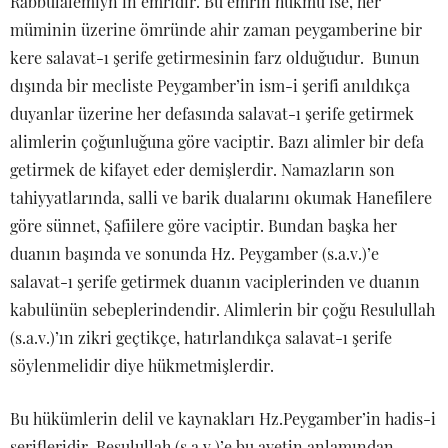
Rabbulalemiyn’in emridir. Bu emrin hükmü ise, her
müminin üzerine ömründe ahir zaman peygamberine bir
kere salavat-ı şerife getirmesinin farz olduğudur. Bunun
dışında bir mecliste Peygamber’in ism-i şerifi anıldıkça
duyanlar üzerine her defasında salavat-ı şerife getirmek
alimlerin çoğunluğuna göre vaciptir. Bazı alimler bir defa
getirmek de kifayet eder demişlerdir. Namazların son
tahiyyatlarında, salli ve barik dualarını okumak Hanefilere
göre sünnet, Şafiilere göre vaciptir. Bundan başka her
duanın başında ve sonunda Hz. Peygamber (s.a.v.)’e
salavat-ı şerife getirmek duanın vaciplerinden ve duanın
kabulünün sebeplerindendir. Alimlerin bir çoğu Resulullah
(s.a.v.)’ın zikri geçtikçe, hatırlandıkça salavat-ı şerife
söylenmelidir diye hükmetmişlerdir.
Bu hükümlerin delil ve kaynakları Hz.Peygamber’in hadis-i
şerifleridir. Resulullah (s.a.v.)’e bu ayetin anlamından