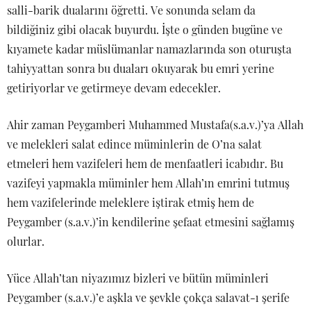
salli-barik dualarını öğretti. Ve sonunda selam da
bildiğiniz gibi olacak buyurdu. İşte o günden bugüne ve
kıyamete kadar müslümanlar namazlarında son oturuşta
tahiyyattan sonra bu duaları okuyarak bu emri yerine
getiriyorlar ve getirmeye devam edecekler.
Ahir zaman Peygamberi Muhammed Mustafa(s.a.v.)’ya Allah
ve melekleri salat edince müminlerin de O’na salat
etmeleri hem vazifeleri hem de menfaatleri icabıdır. Bu
vazifeyi yapmakla müminler hem Allah’ın emrini tutmuş
hem vazifelerinde meleklere iştirak etmiş hem de
Peygamber (s.a.v.)’in kendilerine şefaat etmesini sağlamış
olurlar.
Yüce Allah’tan niyazımız bizleri ve bütün müminleri
Peygamber (s.a.v.)’e aşkla ve şevkle çokça salavat-ı şerife