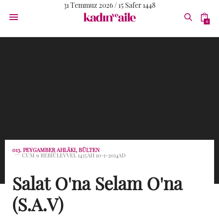
31 Temmuz 2026 / 15 Safer 1448
0
013. PEYGAMBER AHLÂKI
,
BÜLTEN
CUM 9 REBIÜLEVVEL 1435AH 10-1-2014AD
Salat O'na Selam O'na
(S.A.V)