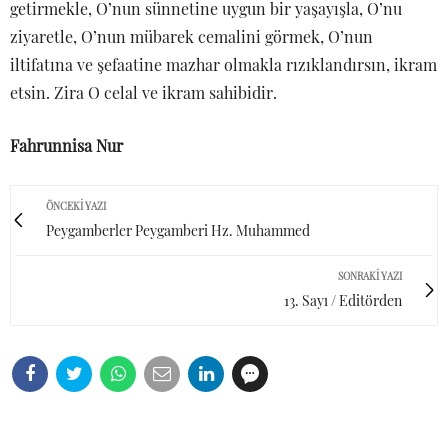
getirmekle, O’nun sünnetine uygun bir yaşayışla, O’nu
ziyaretle, O’nun mübarek cemalini görmek, O’nun
iltifatına ve şefaatine mazhar olmakla rızıklandırsın, ikram
etsin. Zira O celal ve ikram sahibidir.
Fahrunnisa Nur
ÖNCEKI YAZI
Peygamberler Peygamberi Hz. Muhammed
SONRAKI YAZI
13. Sayı / Editörden