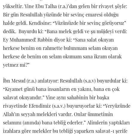
yükseltir. Yine Ebu Talha (r.a.)’dan gelen bir rivayet şöyle:
Bir gün Resulullah yüzünde bir sevinç emaresi olduğu
halde geldi. Kendisine: “Yüzünüzde bir sevinç görüyoruz”
dedik. Buyurdu ki: “Bana melek geldi ve şu müjdeyi verdi:
Ey Muhammed! Rabbin diyor ki: “Sana salat okuyan
herkese benim on rahmette bulunmam selam okuyan
herkese de benim on selam okumam sana ikram olarak
yetmez mi?”
İbn Mesud (r.a.) anlatıyor: Resulullah (s.a.v) buyurdular ki:
“Kıyamet günü bana insanların en yakını, bana en çok
salavat okuyandır.” Yine aynı sahabinin bir başka
rivayetinde Efendimiz (s.a.v.) buyuruyorlar ki: “Yeryüzünde
Allah’ın seyyah melekleri vardır. Onlar ümmetimin
selamını (anında) bana tebliğ ederler.” Alimlerin yaptıkları
izahlara göre melekler bu tebliği yaparken salavat-ı şerife