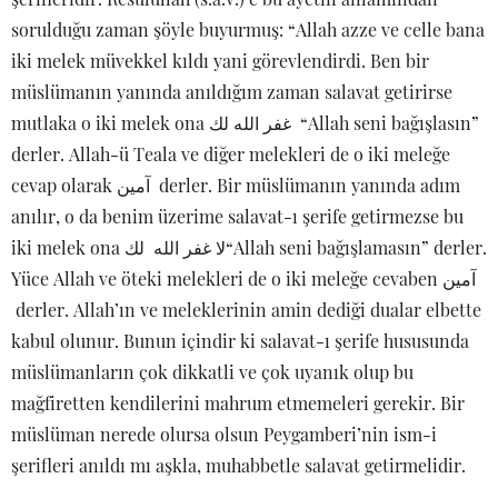
sorulduğu zaman şöyle buyurmuş: “Allah azze ve celle bana
iki melek müvekkel kıldı yani görevlendirdi. Ben bir
müslümanın yanında anıldığım zaman salavat getirirse
mutlaka o iki melek ona غفر الله لك “Allah seni bağışlasın”
derler. Allah-ü Teala ve diğer melekleri de o iki meleğe
cevap olarak آمين derler. Bir müslümanın yanında adım
anılır, o da benim üzerime salavat-ı şerife getirmezse bu
iki melek ona لا غفر الله لك“Allah seni bağışlamasın” derler.
Yüce Allah ve öteki melekleri de o iki meleğe cevaben آمين
derler. Allah’ın ve meleklerinin amin dediği dualar elbette
kabul olunur. Bunun içindir ki salavat-ı şerife hususunda
müslümanların çok dikkatli ve çok uyanık olup bu
mağfiretten kendilerini mahrum etmemeleri gerekir. Bir
müslüman nerede olursa olsun Peygamberi’nin ism-i
şerifleri anıldı mı aşkla, muhabbetle salavat getirmelidir.