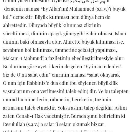
O’nun yüceltilmesidir. Öyle ise اللهم صل على محمد
demenin manası “Ey Allah’ım! Muhammed (s.a.v.)’i büyük
kıl.” demektir. Büyük kılınması hem dünya hem de
ahirettedir. Dünyada büyük kılınması zikrinin
yüceltilmesi, dininin apaçık güneş gibi zahir olması, İslam
dininin baki olmasıyla olur. Ahirette büyük kılınması ise,
sevabının bol kılınması, ümmetine şefaatçi yapılması,
Makam-ı Mahmud’la faziletinin ebedileştirilmesiyle olur.
Bu duruma göre ayet-i kerimde gelen “Ey iman edenler!
Siz de O’na salat edin” emrinin manası “salat okuyarak
O’nun için Rabbiniz’e dua edin (bu söylenen büyüklük
vasıtalarının ona verilmesini taleb edin) dir. Ve bu talepten
murad bu nimetlerin, rahmetin, bereketin, tazimin
artmasını taleb etmektir. Yoksa aslını talep değildir. Aslını
zaten Cenab-ı Hak vadetmiştir. Burada şunu belirtelim ki
Resulullah (s.a.v.)’a salat ü selam okumak bizzat