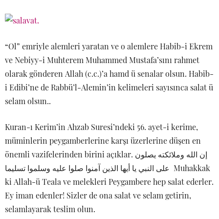
“Ol” emriyle alemleri yaratan ve o alemlere Habib-i Ekrem
ve Nebiyy-i Muhterem Muhammed Mustafa’sını rahmet
olarak gönderen Allah (c.c.)’a hamd ü senalar olsun. Habib-
i Edibi’ne de Rabbü’l-Alemin’in kelimeleri sayısınca salat ü
selam olsun..
Kuran-ı Kerim’in Ahzab Suresi’ndeki 56. ayet-i kerime,
müminlerin peygamberlerine karşı üzerlerine düşen en
önemli vazifelerinden birini açıklar. إن الله وملائكته يصلون
على النبي يا أيها الذين آمنوا صلوا عليه وسلموا تسليما Muhakkak
ki Allah-ü Teala ve melekleri Peygambere hep salat ederler.
Ey iman edenler! Sizler de ona salat ve selam getirin,
selamlayarak teslim olun.