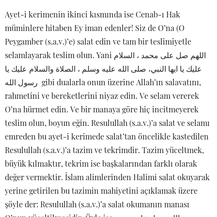
Ayet-i kerimenin ikinci kısmında ise Cenab-ı Hak
müminlere hitaben Ey iman edenler! Siz de O’na (O
Peygamber (s.a.v.)’e) salat edin ve tam bir teslimiyetle
selamlayarak teslim olun. Yani اللهم صل على محمد ، السلام
عليك يا ايها النبي، صلى الله عليه وسلم ، الصلاة والسلام عليك يا
رسول الله gibi dualarla onun üzerine Allah’ın salavatını,
rahmetini ve bereketlerini niyaz edin. Ve selam vererek
O’na hürmet edin. Ve bir manaya göre hiç incitmeyerek
teslim olun, boyun eğin. Resulullah (s.a.v.)’a salat ve selamı
emreden bu ayet-i kerimede salat’tan öncelikle kastedilen
Resulullah (s.a.v.)’a tazim ve tekrimdir. Tazim yüceltmek,
büyük kılmaktır, tekrim ise başkalarından farklı olarak
değer vermektir. İslam alimlerinden Halimi salat okuyarak
yerine getirilen bu tazimin mahiyetini açıklamak üzere
şöyle der: Resulullah (s.a.v.)’a salat okumanın manası