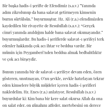
Bir başka hadis-i şerifte de Efendimiz (s.a.v.) ”Yanında
adım zikrolunup da bana salavat getirmeyen kimsenin
burnu sürtülsün.” buyurmuştur. Hz. Ali (r.a.) efendimizden
kaydedilen bir rivayette de Resulullah (s.a.v.): “Gerçek
cimri yanında anıldığım halde bana salavat okumayandır.”
buyurmuşlardır. Bu hadis-i şeriflerde salavat-ı şerifeyi terk
edenler hakkında çok acı ihtar ve beddua vardır. Bir
mümin için Peygamberi’nden beddua almak bedbahtlıktır
ve çok acı birşeydir.
Bunun yanında bir de salavat-ı şerifeye devam eden, özen
gösteren, unutmayan, O’nu şevkle, zevkle hatırlayan tekrar
eden kimselere büyük müjdeler içeren hadis-i şerifleri
nakledelim. Hz. Enes (r.a.) anlatıyor, Resulullah (s.a.v.)
buyurdular ki: Kim bana bir kere salat okursa Allah da ona
on salat eder, on günahını affeder, mertebesini on derece