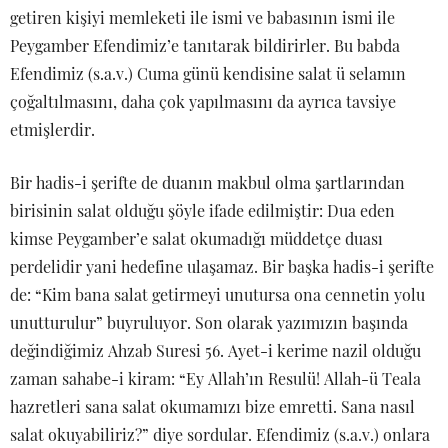
getiren kişiyi memleketi ile ismi ve babasının ismi ile
Peygamber Efendimiz’e tanıtarak bildirirler. Bu babda
Efendimiz (s.a.v.) Cuma günü kendisine salat ü selamın
çoğaltılmasını, daha çok yapılmasını da ayrıca tavsiye
etmişlerdir.
Bir hadis-i şerifte de duanın makbul olma şartlarından
birisinin salat olduğu şöyle ifade edilmiştir: Dua eden
kimse Peygamber’e salat okumadığı müddetçe duası
perdelidir yani hedefine ulaşamaz. Bir başka hadis-i şerifte
de: “Kim bana salat getirmeyi unutursa ona cennetin yolu
unutturulur” buyruluyor. Son olarak yazımızın başında
değindiğimiz Ahzab Suresi 56. Ayet-i kerime nazil olduğu
zaman sahabe-i kiram: “Ey Allah’ın Resulü! Allah-ü Teala
hazretleri sana salat okumamızı bize emretti. Sana nasıl
salat okuyabiliriz?” diye sordular. Efendimiz (s.a.v.) onlara