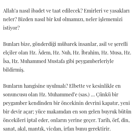
Allah’a nasıl ibadet ve taat edilecek? Emirleri ve yasakları
neler? Bizden nasıl bir kul olmamızı, neler işlememizi
istiyor?
Bunları bize, gönderdiği mübarek insanlar, asil ve şerefli
elçiler olan Hz. Âdem, Hz. Nuh, Hz. İbrahim, Hz. Musa, Hz.
İsa, Hz. Muhammed Mustafa gibi peygamberleriyle
bildirmiş.
Bunların hangisine uyulmalı? Elbette ve kesinlikle en
sonuncusu olan Hz. Muhammed’e (sas.) … Çünkü bir
peygamber kendinden bir öncekinin devrini kapatır, yeni
bir devir açar; yüce makamdan en son gelen buyruk bütün
öncekileri iptal eder, onların yerine geçer. Tarih, örf, din,
sanat, akıl, mantık, vicdan, irfan bunu gerektirir.