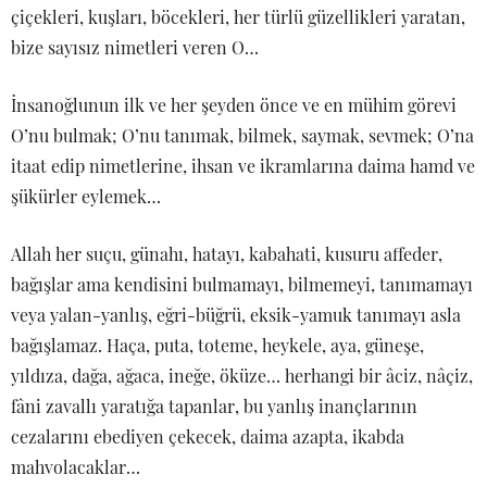
çiçekleri, kuşları, böcekleri, her türlü güzellikleri yaratan,
bize sayısız nimetleri veren O…
İnsanoğlunun ilk ve her şeyden önce ve en mühim görevi
O’nu bulmak; O’nu tanımak, bilmek, saymak, sevmek; O’na
itaat edip nimetlerine, ihsan ve ikramlarına daima hamd ve
şükürler eylemek…
Allah her suçu, günahı, hatayı, kabahati, kusuru affeder,
bağışlar ama kendisini bulmamayı, bilmemeyi, tanımamayı
veya yalan-yanlış, eğri-büğrü, eksik-yamuk tanımayı asla
bağışlamaz. Haça, puta, toteme, heykele, aya, güneşe,
yıldıza, dağa, ağaca, ineğe, öküze… herhangi bir âciz, nâçiz,
fâni zavallı yaratığa tapanlar, bu yanlış inançlarının
cezalarını ebediyen çekecek, daima azapta, ikabda
mahvolacaklar…