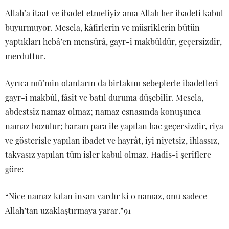
Allah’a itaat ve ibadet etmeliyiz ama Allah her ibadeti kabul
buyurmuyor. Mesela, kâfirlerin ve müşriklerin bütün
yaptıkları hebâ’en mensûrâ, gayr-i makbûldür, geçersizdir,
merduttur.
Ayrıca mü’min olanların da birtakım sebeplerle ibadetleri
gayr-i makbûl, fâsit ve batıl duruma düşebilir. Mesela,
abdestsiz namaz olmaz; namaz esnasında konuşunca
namaz bozulur; haram para ile yapılan hac geçersizdir, riya
ve gösterişle yapılan ibadet ve hayrât, iyi niyetsiz, ihlassız,
takvasız yapılan tüm işler kabul olmaz. Hadîs-i şerîflere
göre:
“Nice namaz kılan insan vardır ki o namaz, onu sadece
Allah’tan uzaklaştırmaya yarar.”91