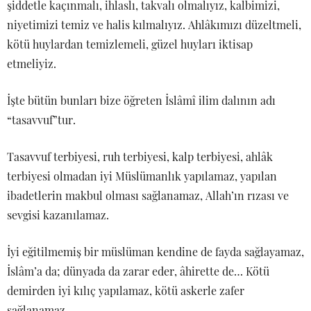
şiddetle kaçınmalı, ihlaslı, takvalı olmalıyız, kalbimizi,
niyetimizi temiz ve halis kılmalıyız. Ahlâkımızı düzeltmeli,
kötü huylardan temizlemeli, güzel huyları iktisap
etmeliyiz.
İşte bütün bunları bize öğreten İslâmî ilim dalının adı
“tasavvuf”tur.
Tasavvuf terbiyesi, ruh terbiyesi, kalp terbiyesi, ahlâk
terbiyesi olmadan iyi Müslümanlık yapılamaz, yapılan
ibadetlerin makbul olması sağlanamaz, Allah’ın rızası ve
sevgisi kazanılamaz.
İyi eğitilmemiş bir müslüman kendine de fayda sağlayamaz,
İslâm’a da; dünyada da zarar eder, âhirette de… Kötü
demirden iyi kılıç yapılamaz, kötü askerle zafer
sağlanamaz.