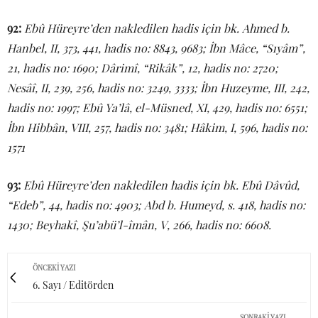
92:
Ebû Hüreyre’den nakledilen hadis için bk. Ahmed b.
Hanbel, II, 373, 441, hadis no: 8843, 9683; İbn Mâce, “Sıyâm”,
21, hadis no: 1690; Dârimî, “Rikâk”, 12, hadis no: 2720;
Nesâî, II, 239, 256, hadis no: 3249, 3333; İbn Huzeyme, III, 242,
hadis no: 1997; Ebû Ya’lâ, el-Müsned, XI, 429, hadis no: 6551;
İbn Hibbân, VIII, 257, hadis no: 3481; Hâkim, I, 596, hadis no:
1571
93:
Ebû Hüreyre’den nakledilen hadis için bk. Ebû Dâvûd,
“Edeb”, 44, hadis no: 4903; Abd b. Humeyd, s. 418, hadis no:
1430; Beyhakî, Şu’abü’l-îmân, V, 266, hadis no: 6608.
ÖNCEKI YAZI
6. Sayı / Editörden
SONRAKI YAZI