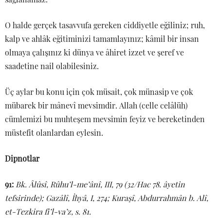
O halde gerçek tasavvufa gereken ciddiyetle eğiliniz; ruh,
kalp ve ahlâk eğitiminizi tamamlayınız; kâmil bir insan
olmaya çalışınız ki dünya ve âhiret izzet ve şeref ve
saadetine nail olabilesiniz.
Üç aylar bu konu için çok müsait, çok münasip ve çok
mübarek bir mânevî mevsimdir. Allah (celle celâlüh)
cümlemizi bu muhteşem mevsimin feyiz ve bereketinden
müstefit olanlardan eylesin.
Dipnotlar
91:
Bk. Âlûsî, Rûhu’l-me’ânî, III, 79 (32/Hac 78. âyetin
tefsirinde); Gazâlî, İhyâ, I, 274; Kuraşî, Abdurrahmân b. Alî,
et-Tezkira fi’l-va’z, s. 81.