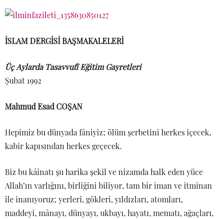
İSLAM DERGİSİ BAŞMAKALELERİ
Üç Aylarda Tasavvufî Eğitim Gayretleri
Şubat 1992
Mahmud Esad COŞAN
Hepimiz bu dünyada fâniyiz; ölüm şerbetini herkes içecek,
kabir kapısından herkes geçecek.
Biz bu kâinatı şu harika şekil ve nizamda halk eden yüce
Allah’ın varlığını, birliğini biliyor, tam bir iman ve itminan
ile inanıyoruz; yerleri, gökleri, yıldızları, atomları,
maddeyi, mânayı, dünyayı, ukbayı, hayatı, mematı, ağaçları,