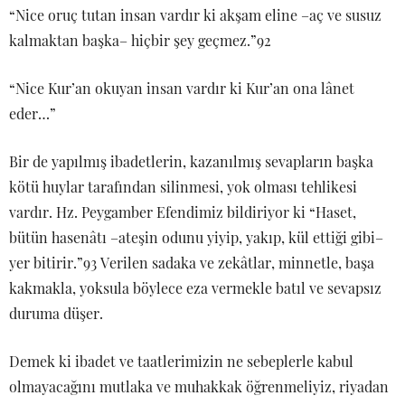
“Nice oruç tutan insan vardır ki akşam eline –aç ve susuz
kalmaktan başka– hiçbir şey geçmez.”92
“Nice Kur’an okuyan insan vardır ki Kur’an ona lânet
eder…”
Bir de yapılmış ibadetlerin, kazanılmış sevapların başka
kötü huylar tarafından silinmesi, yok olması tehlikesi
vardır. Hz. Peygamber Efendimiz bildiriyor ki “Haset,
bütün hasenâtı –ateşin odunu yiyip, yakıp, kül ettiği gibi–
yer bitirir.”93 Verilen sadaka ve zekâtlar, minnetle, başa
kakmakla, yoksula böylece eza vermekle batıl ve sevapsız
duruma düşer.
Demek ki ibadet ve taatlerimizin ne sebeplerle kabul
olmayacağını mutlaka ve muhakkak öğrenmeliyiz, riyadan