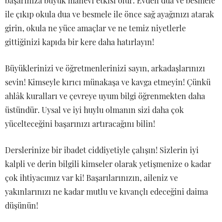
başarınıza büyük manevî etkisi olur. Evden dua ve besmele
ile çıkıp okula dua ve besmele ile önce sağ ayağınızı atarak
girin, okula ne yüce amaçlar ve ne temiz niyetlerle
gittiğinizi kapıda bir kere daha hatırlayın!
Büyüklerinizi ve öğretmenlerinizi sayın, arkadaşlarınızı
sevin! Kimseyle kırıcı münakaşa ve kavga etmeyin! Çünkü
ahlâk kuralları ve çevreye uyum bilgi öğrenmekten daha
üstündür. Uysal ve iyi huylu olmanın sizi daha çok
yücelteceğini başarınızı artıracağını bilin!
Derslerinize bir ibadet ciddiyetiyle çalışın! Sizlerin iyi
kalpli ve derin bilgili kimseler olarak yetişmenize o kadar
çok ihtiyacımız var ki! Başarılarınızın, aileniz ve
yakınlarınızı ne kadar mutlu ve kıvançlı edeceğini daima
düşünün!