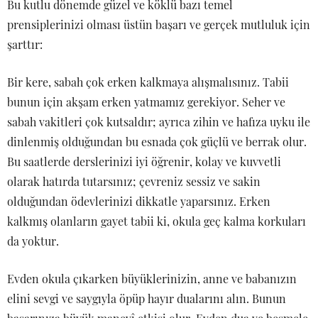
Bu kutlu dönemde güzel ve köklü bazı temel
prensiplerinizi olması üstün başarı ve gerçek mutluluk için
şarttır:
Bir kere, sabah çok erken kalkmaya alışmalısınız. Tabii
bunun için akşam erken yatmamız gerekiyor. Seher ve
sabah vakitleri çok kutsaldır; ayrıca zihin ve hafıza uyku ile
dinlenmiş olduğundan bu esnada çok güçlü ve berrak olur.
Bu saatlerde derslerinizi iyi öğrenir, kolay ve kuvvetli
olarak hatırda tutarsınız; çevreniz sessiz ve sakin
olduğundan ödevlerinizi dikkatle yaparsınız. Erken
kalkmış olanların gayet tabii ki, okula geç kalma korkuları
da yoktur.
Evden okula çıkarken büyüklerinizin, anne ve babanızın
elini sevgi ve saygıyla öpüp hayır dualarını alın. Bunun