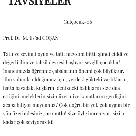
TAVSİYELER
Gülçocuk-06
Prof. Dr. M. Es’ad COŞAN
Tatlı ve sevimli oyun ve tatil mevsimi bitti; şimdi ciddi ve
değerli ilim ve tahsil devresi başlıyor sevgili çocuklar!
İnancımızda öğrenme çabalarının önemi çok büyüktür.
İlim yolunda olduğumuz için, yerdeki gökteki varlıkların,
hatta havadaki kuşların, denizdeki balıkların size dua
ettiğini, meleklerin sizin üzerinize kanatlarını gerdiğini
acaba biliyor muydunuz? Çok doğru bir yol, çok uygun bir
yön üzerindesiniz; ne mutlu! Size öyle imreniyor, sizi o
kadar çok seviyoruz ki!