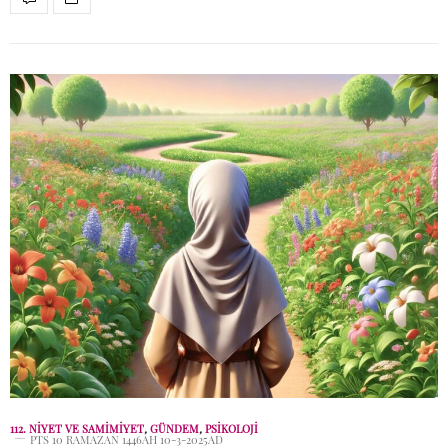
112. NIYET VE SAMIMIYET
,
GÜNDEM
,
PSIKOLOJI
PTS 10 RAMAZAN 1446AH 10-3-2025AD