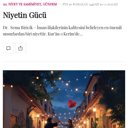
112. NIYET VE SAMIMIYET
,
GÜNDEM
PTS 10 RAMAZAN 1446AH 10-3-2025AD
Niyetin Gücü
Dr. Sema Biricik – İnsan ilişkilerinin kalitesini belirleyen en önemli
unsurlardan biri niyettir. Kur’ân-ı Kerîm’de…