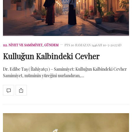
112. NIYET VE SAMIMIYET
,
GÜNDEM
PTS 10 RAMAZAN 1446AH 10-3-2025AD
Kulluğun Kalbindeki Cevher
Dr. Edibe Taş ( İlahiyatçı ) – Samimiyet: Kulluğun Kalbindeki Cevher
Samimiyet, müminin yüreğini nurlandıran,…