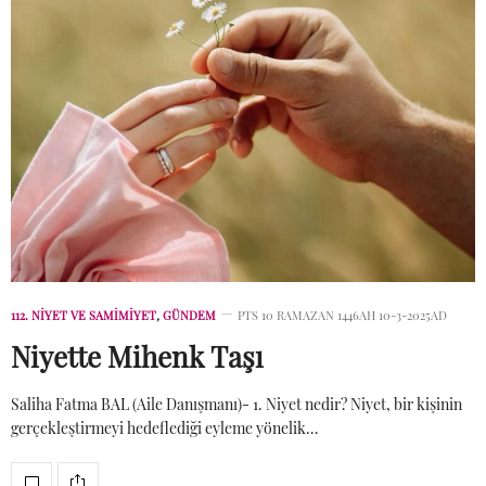
112. NIYET VE SAMIMIYET
,
GÜNDEM
PTS 10 RAMAZAN 1446AH 10-3-2025AD
Niyette Mihenk Taşı
Saliha Fatma BAL (Aile Danışmanı)- 1. Niyet nedir? Niyet, bir kişinin
gerçekleştirmeyi hedeflediği eyleme yönelik…