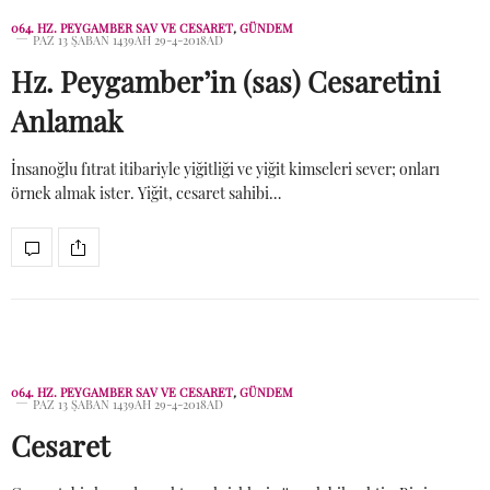
064. HZ. PEYGAMBER SAV VE CESARET
,
GÜNDEM
PAZ 13 ŞABAN 1439AH 29-4-2018AD
Hz. Peygamber’in (sas) Cesaretini
Anlamak
İnsanoğlu fıtrat itibariyle yiğitliği ve yiğit kimseleri sever; onları
örnek almak ister. Yiğit, cesaret sahibi…
064. HZ. PEYGAMBER SAV VE CESARET
,
GÜNDEM
PAZ 13 ŞABAN 1439AH 29-4-2018AD
Cesaret