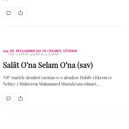
064. HZ. PEYGAMBER SAV VE CESARET
,
GÜNDEM
PAZ 13 ŞABAN 1439AH 29-4-2018AD
Salât O’na Selam O’na (sav)
“Ol” emriyle alemleri yaratan ve o alemlere Habib-i Ekrem ve
Nebiyy-i Muhterem Muhammed Mustafa’sını rahmet…