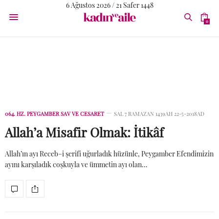
6 Ağustos 2026 / 21 Safer 1448
0
064. Hz. Peygamber sav ve Cesaret
064. HZ. PEYGAMBER SAV VE CESARET
SAL 7 RAMAZAN 1439AH 22-5-2018AD
Allah’a Misafir Olmak: İtikâf
Allah’ın ayı Receb–i şerifi uğurladık hüzünle, Peygamber Efendimizin
ayını karşıladık coşkuyla ve ümmetin ayı olan…