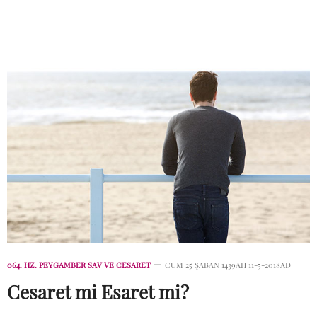
064. HZ. PEYGAMBER SAV VE CESARET
CUM 25 ŞABAN 1439AH 11-5-2018AD
Cesaret mi Esaret mi?