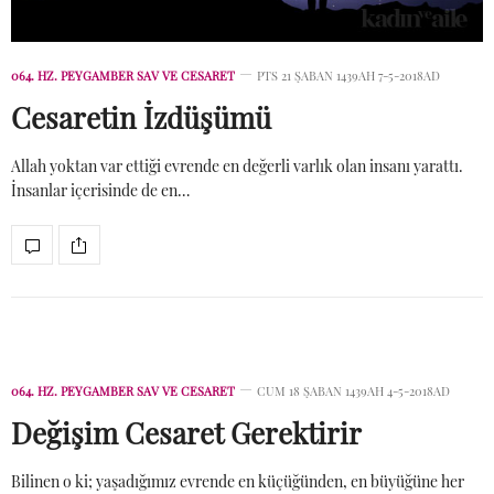
064. HZ. PEYGAMBER SAV VE CESARET
PTS 21 ŞABAN 1439AH 7-5-2018AD
Cesaretin İzdüşümü
Allah yoktan var ettiği evrende en değerli varlık olan insanı yarattı.
İnsanlar içerisinde de en…
064. HZ. PEYGAMBER SAV VE CESARET
CUM 18 ŞABAN 1439AH 4-5-2018AD
Değişim Cesaret Gerektirir
Bilinen o ki; yaşadığımız evrende en küçüğünden, en büyüğüne her