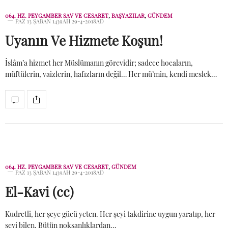
064. HZ. PEYGAMBER SAV VE CESARET
,
BAŞYAZILAR
,
GÜNDEM
PAZ 13 ŞABAN 1439AH 29-4-2018AD
Uyanın Ve Hizmete Koşun!
İslâm’a hizmet her Müslümanın görevidir; sadece hocaların,
müftülerin, vaizlerin, hafızların değil… Her mü’min, kendi meslek…
064. HZ. PEYGAMBER SAV VE CESARET
,
GÜNDEM
PAZ 13 ŞABAN 1439AH 29-4-2018AD
El-Kavi (cc)
Kudretli, her şeye gücü yeten. Her şeyi takdirine uygun yaratıp, her
şeyi bilen. Bütün noksanlıklardan…