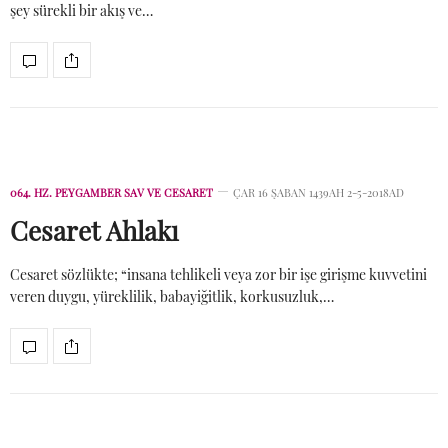
şey sürekli bir akış ve…
064. HZ. PEYGAMBER SAV VE CESARET
ÇAR 16 ŞABAN 1439AH 2-5-2018AD
Cesaret Ahlakı
Cesaret sözlükte; “insana tehlikeli veya zor bir işe girişme kuvvetini
veren duygu, yüreklilik, babayiğitlik, korkusuzluk,…