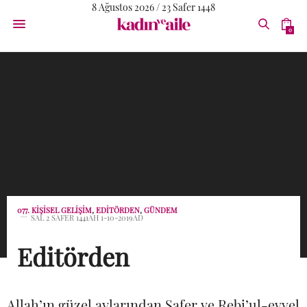
8 Ağustos 2026 / 23 Safer 1448
0
077. KIŞISEL GELIŞIM
,
EDITÖRDEN
,
GÜNDEM
SAL 2 SAFER 1441AH 1-10-2019AD
Editörden
Allah’ın güzel aylarından Safer ve Rebi’ul-evvel