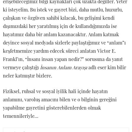
erişebileceğimiz bilgi kaynakları çok uzakta değiller. Yeter
ki isteyelim. Bu istek ve gayret bizi, daha mutlu, huzurlu,
çalışkan ve özgüven sahibi kılacak, bu gelişimi kendi
dışımızdaki her yaratılmış için de kullandığımızda ise
hayatımız daha bir anlam kazanacaktır. Anlam katmak
deyince sosyal medyada sizlerle paylaştığımız ve “anlam”ı
keşfetmemize yardım edecek süreci anlatan Victor E.
Frankl’ın, “İnsanı insan yapan nedir?” sorusuna da yanıt
vermeye çalıştığı
İnsanın Anlam Arayışı
adlı eser kim bilir
neler katmıştır bizlere.
Fiziksel, ruhsal ve sosyal iyilik hali içinde hayatın
anlamını, varoluş amacını bilen ve o bilginin gereğini
yapabilme gayretini gösterebilenlerden olmak
temennileriyle…