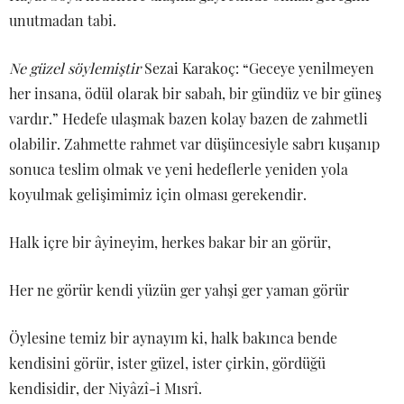
unutmadan tabi.
Ne güzel söylemiştir
Sezai Karakoç: “Geceye yenilmeyen
her insana, ödül olarak bir sabah, bir gündüz ve bir güneş
vardır.” Hedefe ulaşmak bazen kolay bazen de zahmetli
olabilir. Zahmette rahmet var düşüncesiyle sabrı kuşanıp
sonuca teslim olmak ve yeni hedeflerle yeniden yola
koyulmak gelişimimiz için olması gerekendir.
Halk içre bir âyineyim, herkes bakar bir an görür,
Her ne görür kendi yüzün ger yahşi ger yaman görür
Öylesine temiz bir aynayım ki, halk bakınca bende
kendisini görür, ister güzel, ister çirkin, gördüğü
kendisidir, der Niyâzî-i Mısrî.