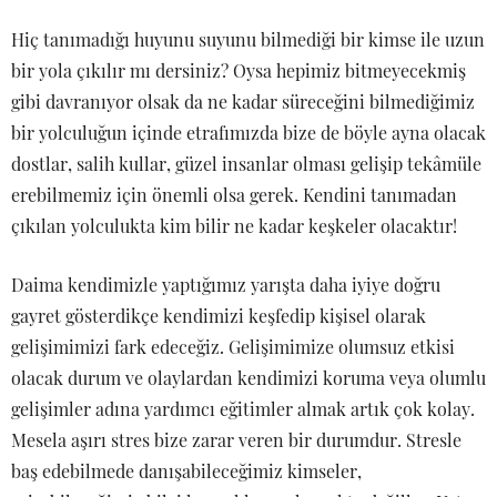
Hiç tanımadığı huyunu suyunu bilmediği bir kimse ile uzun
bir yola çıkılır mı dersiniz? Oysa hepimiz bitmeyecekmiş
gibi davranıyor olsak da ne kadar süreceğini bilmediğimiz
bir yolculuğun içinde etrafımızda bize de böyle ayna olacak
dostlar, salih kullar, güzel insanlar olması gelişip tekâmüle
erebilmemiz için önemli olsa gerek. Kendini tanımadan
çıkılan yolculukta kim bilir ne kadar keşkeler olacaktır!
Daima kendimizle yaptığımız yarışta daha iyiye doğru
gayret gösterdikçe kendimizi keşfedip kişisel olarak
gelişimimizi fark edeceğiz. Gelişimimize olumsuz etkisi
olacak durum ve olaylardan kendimizi koruma veya olumlu
gelişimler adına yardımcı eğitimler almak artık çok kolay.
Mesela aşırı stres bize zarar veren bir durumdur. Stresle
baş edebilmede danışabileceğimiz kimseler,