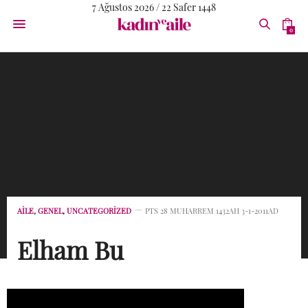
7 Ağustos 2026 / 22 Safer 1448
0
AİLE
,
GENEL
,
UNCATEGORIZED
PTS 28 MUHARREM 1432AH 3-1-2011AD
Elham Bu