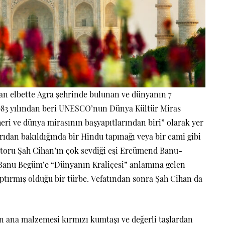
kan elbette Agra şehrinde bulunan ve dünyanın 7
 1983 yılından beri UNESCO’nun Dünya Kültür Miras
ri ve dünya mirasının başyapıtlarından biri” olarak yer
arıdan bakıldığında bir Hindu tapınağı veya bir cami gibi
toru Şah Cihan’ın çok sevdiği eşi Ercümend Banu-
Banu Begüm’e “Dünyanın Kraliçesi” anlamına gelen
ptırmış olduğu bir türbe. Vefatından sonra Şah Cihan da
 ana malzemesi kırmızı kumtaşı ve değerli taşlardan