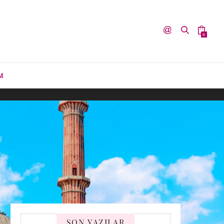
0
M
SON YAZILAR