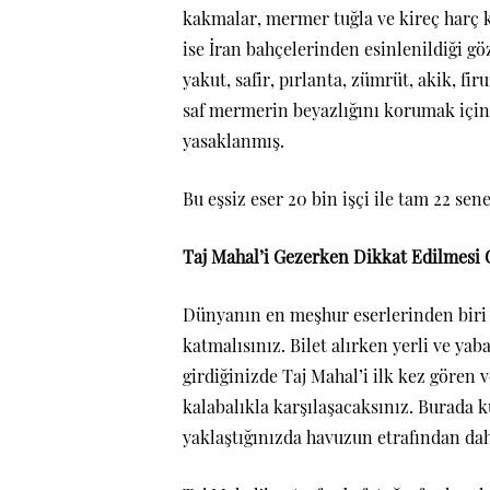
kakmalar, mermer tuğla ve kireç harç k
ise İran bahçelerinden esinlenildiği g
yakut, safir, pırlanta, zümrüt, akik, fir
saf mermerin beyazlığını korumak için 
yasaklanmış.
Bu eşsiz eser 20 bin işçi ile tam 22 se
Taj Mahal’i Gezerken Dikkat Edilmesi 
Dünyanın en meşhur eserlerinden biri 
katmalısınız. Bilet alırken yerli ve yaba
girdiğinizde Taj Mahal’i ilk kez gören 
kalabalıkla karşılaşacaksınız. Burada k
yaklaştığınızda havuzun etrafından daha