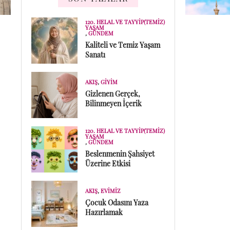
120. HELAL VE TAYYIP(TEMIZ)
YAŞAM
,
GÜNDEM
Kaliteli ve Temiz Yaşam
Sanatı
AKIŞ
,
GIYIM
Gizlenen Gerçek,
Bilinmeyen İçerik
120. HELAL VE TAYYIP(TEMIZ)
YAŞAM
,
GÜNDEM
Beslenmenin Şahsiyet
Üzerine Etkisi
AKIŞ
,
EVIMIZ
Çocuk Odasını Yaza
Hazırlamak