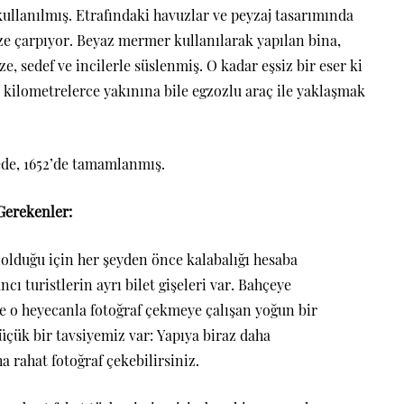
ullanılmış. Etrafındaki havuzlar ve peyzaj tasarımında
öze çarpıyor. Beyaz mermer kullanılarak yapılan bina,
uze, sedef ve incilerle süslenmiş. O kadar eşsiz bir eser ki
kilometrelerce yakınına bile egzozlu araç ile yaklaşmak
nede, 1652’de tamamlanmış.
Gerekenler:
olduğu için her şeyden önce kalabalığı hesaba
ncı turistlerin ayrı bilet gişeleri var. Bahçeye
ve o heyecanla fotoğraf çekmeye çalışan yoğun bir
üçük bir tavsiyemiz var: Yapıya biraz daha
 rahat fotoğraf çekebilirsiniz.