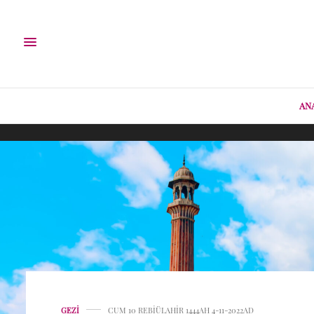
AN
GEZI
CUM 10 REBIÜLAHIR 1444AH 4-11-2022AD