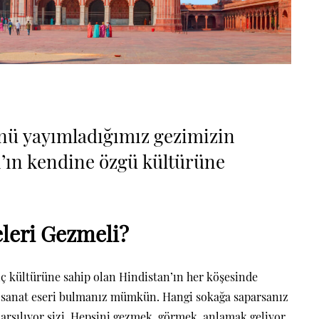
ünü yayımladığımız
gezimizin
n’ın kendine özgü kültürüne
leri Gezmeli?
anç kültürüne sahip olan Hindistan’ın her köşesinde
ir sanat eseri bulmanız mümkün. Hangi sokağa saparsanız
arşılıyor sizi. Hepsini gezmek, görmek, anlamak geliyor