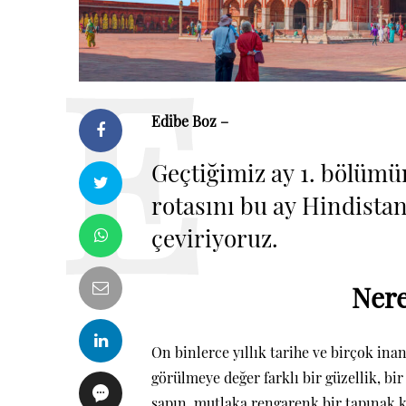
Edibe Boz –
Geçtiğimiz ay 1. bölüm
rotasını bu ay Hindista
çeviriyoruz.
Nere
On binlerce yıllık tarihe ve birçok in
görülmeye değer farklı bir güzellik, b
sapın, mutlaka rengarenk bir tapınak k