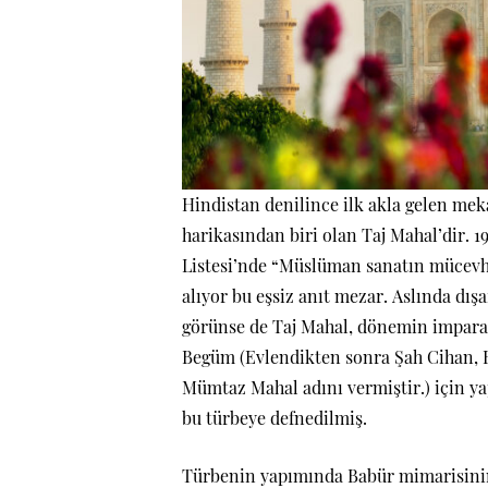
Hindistan denilince ilk akla gelen me
harikasından biri olan Taj Mahal’dir.
Listesi’nde “Müslüman sanatın mücevhe
alıyor bu eşsiz anıt mezar. Aslında dış
görünse de Taj Mahal, dönemin impara
Begüm (Evlendikten sonra Şah Cihan, 
Mümtaz Mahal adını vermiştir.) için ya
bu türbeye defnedilmiş.
Türbenin yapımında Babür mimarisinin