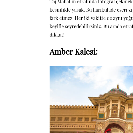
Taj Mahal’in etrafında fotoğraf çekmek
kesinlikle yasak.
Bu harikulade eseri z
fark etmez. Her iki vakitte de aynı y
keyifle seyredebilirsiniz. Bu arada et
dikkat!
Amber Kalesi: