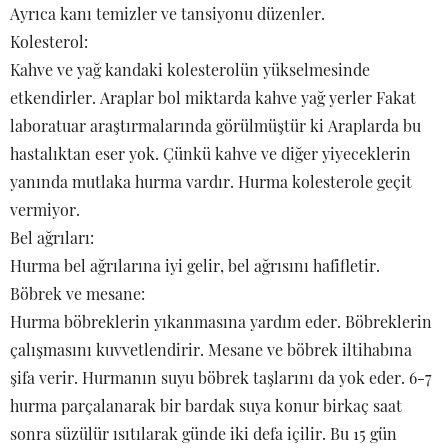
Ayrıca kanı temizler ve tansiyonu düzenler.
Kolesterol:
Kahve ve yağ kandaki kolesterolün yükselmesinde
etkendirler. Araplar bol miktarda kahve yağ yerler Fakat
laboratuar araştırmalarında görülmüştür ki Araplarda bu
hastalıktan eser yok. Çünkü kahve ve diğer yiyeceklerin
yanında mutlaka hurma vardır. Hurma kolesterole geçit
vermiyor.
Bel ağrıları:
Hurma bel ağrılarına iyi gelir, bel ağrısını hafifletir.
Böbrek ve mesane:
Hurma böbreklerin yıkanmasına yardım eder. Böbreklerin
çalışmasını kuvvetlendirir. Mesane ve böbrek iltihabına
şifa verir. Hurmanın suyu böbrek taşlarını da yok eder. 6-7
hurma parçalanarak bir bardak suya konur birkaç saat
sonra süzülür ısıtılarak günde iki defa içilir. Bu 15 gün