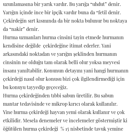
uzunlamasına bir yarık vardır. Bu yarığa “uhdut” denir.
Yarığın içinde ince bir ipçik vardır buna da “fetil denir.
Çekirdeğin sırt kısmında da bir nokta bulunur bu noktaya
da “nakîr” denir.
Hurma uzmanları hurma cinsini tayin etmede hurmanın
kendisine değilde çekirdeğine itimat ederler. Yani
arkasındaki noktadan ve yarığın şeklinden hurmanın
cinsinin ne olduğu tam olarak belli olur yoksa meyvesi
insanı yanıltabilir. Konunun detayını yani hangi hurmanın
çekirdeği nasıl olur konusu bizi çok ilgilendirmediği için
bu konuyu tayyedip geçeceğiz.
Hurma çekirdeğinden tıbbi sabun üretilir. Bu sabun
mantar tedavisinde ve mikrop kırıcı olarak kullanılır.
Yine hurma çekirdeği hayvan yemi olarak kullanır ve çok
etkilidir. Mesela denemeler ve incelemeler göstermiştir ki
öğütülen hurma çekirdeği % 15 nisbetinde tavuk yemine