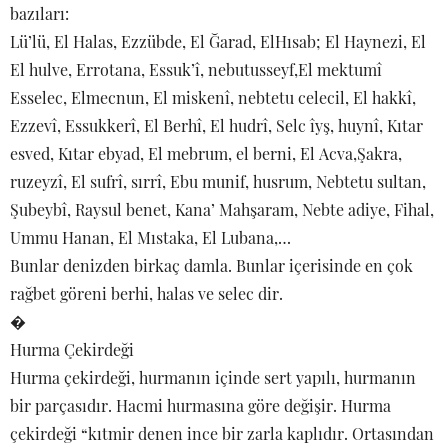
bazıları:
Lü’lü, El Halas, Ezzübde, El Ğarad, ElHısab; El Haynezi, El
El hulve, Errotana, Essuk’î, nebutusseyf,El mektumî
Esselec, Elmecnun, El miskenî, nebtetu celecil, El hakkî,
Ezzevî, Essukkerî, El Berhî, El hudrî, Selc îyş, huynî, Kıtar
esved, Kıtar ebyad, El mebrum, el berni, El Acva,Şakra,
ruzeyzî, El sufrî, sırrî, Ebu munif, husrum, Nebtetu sultan,
Şubeybî, Raysul benet, Kana’ Mahşaram, Nebte adiye, Fihal,
Ummu Hanan, El Mıstaka, El Lubana,…
Bunlar denizden birkaç damla. Bunlar içerisinde en çok
rağbet göreni berhi, halas ve selec dir.
�
Hurma Çekirdeği
Hurma çekirdeği, hurmanın içinde sert yapılı, hurmanın
bir parçasıdır. Hacmi hurmasına göre değişir. Hurma
çekirdeği “kıtmir denen ince bir zarla kaplıdır. Ortasından