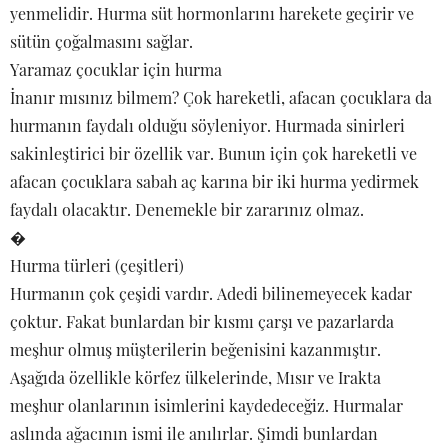
yenmelidir. Hurma süt hormonlarını harekete geçirir ve
sütün çoğalmasını sağlar.
Yaramaz çocuklar için hurma
İnanır mısınız bilmem? Çok hareketli, afacan çocuklara da
hurmanın faydalı olduğu söyleniyor. Hurmada sinirleri
sakinleştirici bir özellik var. Bunun için çok hareketli ve
afacan çocuklara sabah aç karına bir iki hurma yedirmek
faydalı olacaktır. Denemekle bir zararınız olmaz.
�
Hurma türleri (çeşitleri)
Hurmanın çok çeşidi vardır. Adedi bilinemeyecek kadar
çoktur. Fakat bunlardan bir kısmı çarşı ve pazarlarda
meşhur olmuş müşterilerin beğenisini kazanmıştır.
Aşağıda özellikle körfez ülkelerinde, Mısır ve Irakta
meşhur olanlarının isimlerini kaydedeceğiz. Hurmalar
aslında ağacının ismi ile anılırlar. Şimdi bunlardan