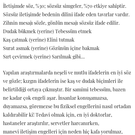
İletişimde söz, %30; sözsüz simgeler, %70 etkiye sahiptir.
Sözsüz iletişimde bedenin dilini ifade eden tavırlar vardır.
Zihnin mesajı sözle, gönlün mesajı sözsüz ifade edilir.
Dudak bükmek (yerine) Tebessüm etmek
Kaş çatmak (yerine) Elini tutmak
Surat asmak (yerine) Gözünün içine bakmak
Sırt çevirmek (yerine) Sarılmak gibi…
Yapılan araştırmalarda neşeli ve mutlu ifadelerin en iyi söz
ve gözle; kızgın ifadelerin ise kaş ve dudak biçimleri ile
belirtildiği ortaya çıkmıştır. Bir samimi tebessüm, bazen
ne kadar çok engeli aşar. İnsanlar konuşamazsa,
duyamazsa, göremezse bu fiziksel engellerini nasıl ortadan
kaldırabilir ki! Tedavi olmak için, en iyi doktorlar,
hastaneler araştırılır, servetler harcanırken,
manevi iletişim engelleri için neden hiç kafa yorulmaz,