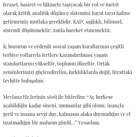
feraset, basiret ve hikmete taşıyacak bir yol ve metot
olarak kritik analitik düşünce sistemini hayat tarzı haline
getirmemiz mutlaka gereklidir. KAD; sağlıklı, bilimsel,
sistemli düşünmektir; zanla hareket etmemektir.
İç huzurun ve erdemli sosyal yaşam kurallarının çeşitli
terbiye yollarıyla fertlere kazandırılması yaşam
standartlarını yükseltir, toplumu düzeltir. Ortak
zeminlerimizi güçlendirelim, farklılıklarda değil, fıtrattaki
tevhitte buluşalım.
Mevlana Hz.lerinin sözü ile bitirelim: “Aç herkese
açabildiğin kadar sineni, ummanlar gibi olsun; inançla
geril ve insana sevgi duy, kalmasın alaka duymadığın ve el
uzatmadığın bir mahzun gönül…” Vesselam.