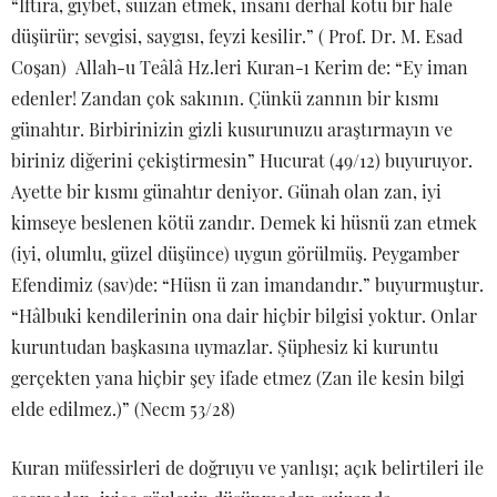
“İftira, gıybet, suizan etmek, insanı derhal kötü bir hale
düşürür; sevgisi, saygısı, feyzi kesilir.” ( Prof. Dr. M. Esad
Coşan) Allah-u Teâlâ Hz.leri Kuran-ı Kerim de: “Ey iman
edenler! Zandan çok sakının. Çünkü zannın bir kısmı
günahtır. Birbirinizin gizli kusurunuzu araştırmayın ve
biriniz diğerini çekiştirmesin” Hucurat (49/12) buyuruyor.
Ayette bir kısmı günahtır deniyor. Günah olan zan, iyi
kimseye beslenen kötü zandır. Demek ki hüsnü zan etmek
(iyi, olumlu, güzel düşünce) uygun görülmüş. Peygamber
Efendimiz (sav)de: “Hüsn ü zan imandandır.” buyurmuştur.
“Hâlbuki kendilerinin ona dair hiçbir bilgisi yoktur. Onlar
kuruntudan başkasına uymazlar. Şüphesiz ki kuruntu
gerçekten yana hiçbir şey ifade etmez (Zan ile kesin bilgi
elde edilmez.)” (Necm 53/28)
Kuran müfessirleri de doğruyu ve yanlışı; açık belirtileri ile