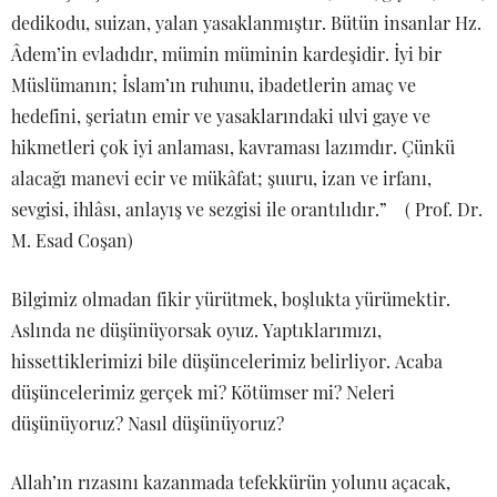
dedikodu, suizan, yalan yasaklanmıştır. Bütün insanlar Hz.
Âdem’in evladıdır, mümin müminin kardeşidir. İyi bir
Müslümanın; İslam’ın ruhunu, ibadetlerin amaç ve
hedefini, şeriatın emir ve yasaklarındaki ulvi gaye ve
hikmetleri çok iyi anlaması, kavraması lazımdır. Çünkü
alacağı manevi ecir ve mükâfat; şuuru, izan ve irfanı,
sevgisi, ihlâsı, anlayış ve sezgisi ile orantılıdır.” ( Prof. Dr.
M. Esad Coşan)
Bilgimiz olmadan fikir yürütmek, boşlukta yürümektir.
Aslında ne düşünüyorsak oyuz. Yaptıklarımızı,
hissettiklerimizi bile düşüncelerimiz belirliyor. Acaba
düşüncelerimiz gerçek mi? Kötümser mi? Neleri
düşünüyoruz? Nasıl düşünüyoruz?
Allah’ın rızasını kazanmada tefekkürün yolunu açacak,