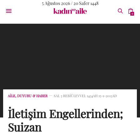
5 Ağustos 2026 / 20 Safer 1448
0
AİLE
,
DUYURU & HABER
SAL 3 REBIÜLEVVEL 1434AH 15-1-2013AD
İletişim Engellerinden;
Suizan