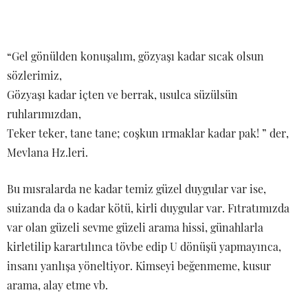
“Gel gönülden konuşalım, gözyaşı kadar sıcak olsun
sözlerimiz,
Gözyaşı kadar içten ve berrak, usulca süzülsün
ruhlarımızdan,
Teker teker, tane tane; coşkun ırmaklar kadar pak! ” der,
Mevlana Hz.leri.
Bu mısralarda ne kadar temiz güzel duygular var ise,
suizanda da o kadar kötü, kirli duygular var. Fıtratımızda
var olan güzeli sevme güzeli arama hissi, günahlarla
kirletilip karartılınca tövbe edip U dönüşü yapmayınca,
insanı yanlışa yöneltiyor. Kimseyi beğenmeme, kusur
arama, alay etme vb.