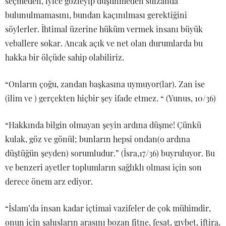
seçmeden, iyice gözleyip düşünmeden suizanda
bulunulmamasını, bundan kaçınılması gerektiğini
söylerler. İhtimal üzerine hüküm vermek insanı büyük
veballere sokar. Ancak açık ve net olan durumlarda bu
hakka bir ölçüde sahip olabiliriz.
“Onların çoğu, zandan başkasına uymuyor(lar). Zan ise
(ilim ve ) gerçekten hiçbir şey ifade etmez. “ (Yunus, 10/36)
“Hakkında bilgin olmayan şeyin ardına düşme! Çünkü
kulak, göz ve gönül; bunların hepsi ondan(o ardına
düştüğün şeyden) sorumludur.” (İsra,17/36) buyruluyor. Bu
ve benzeri ayetler toplumların sağlıklı olması için son
derece önem arz ediyor.
“İslam’da insan kadar içtimai vazifeler de çok mühimdir,
onun için şahısların arasını bozan fitne, fesat, gıybet, iftira,