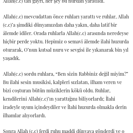
Allah(c.c)’tan gayri, her şey bu nurdan yaratıldı.
Allah(c.c) mevcudattan önce ruhları yarattı ve ruhlar, Allah
(c.c)’a şimdiki dünyamızdan daha yakın, daha latif bir
âlemde idiler. Orada ruhlarla Allah(c.c) arasında neredeyse
hiçbir perde yoktu. Hepimiz o semavi âlemde ilahi huzurda
oturarak, O’nun kutsal nuru ve sevgisi ile yıkanarak bin yıl
yaşadık.
Allah(c.c) sordu ruhlara, “Ben sizin Rabbiniz değil miyim?”
Bu ilahi sesin musikisi, kalpleri sızlatan, ilham veren ve
bizi coşturan bütün müziklerin kökü oldu. Ruhlar,
kendilerini Allah(c.c)’ın yarattığını biliyorlardı; İlahi
iradeyle uyum içindeydiler ve İlahi huzurda olmakla derin
ilhamlar alıyorlardı.
Sonra Allah (c.c) ferdi ruhu maddi dünyaya gönderdi ve o