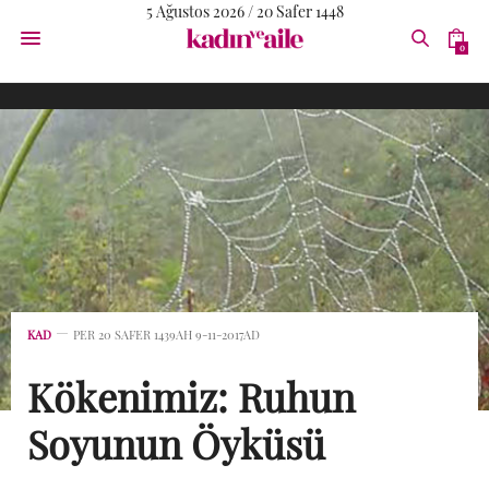
5 Ağustos 2026 / 20 Safer 1448
0
KAD
PER 20 SAFER 1439AH 9-11-2017AD
Kökenimiz: Ruhun
Soyunun Öyküsü