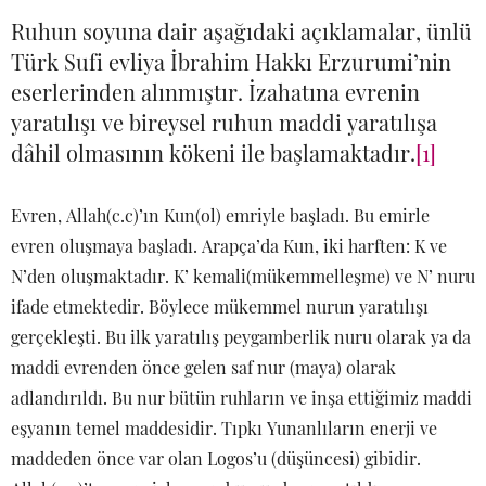
Ruhun soyuna dair aşağıdaki açıklamalar, ünlü
Türk Sufi evliya İbrahim Hakkı Erzurumi’nin
eserlerinden alınmıştır. İzahatına evrenin
yaratılışı ve bireysel ruhun maddi yaratılışa
dâhil olmasının kökeni ile başlamaktadır.
[1]
Evren, Allah(c.c)’ın Kun(ol) emriyle başladı. Bu emirle
evren oluşmaya başladı. Arapça’da Kun, iki harften: K ve
N’den oluşmaktadır. K’ kemali(mükemmelleşme) ve N’ nuru
ifade etmektedir. Böylece mükemmel nurun yaratılışı
gerçekleşti. Bu ilk yaratılış peygamberlik nuru olarak ya da
maddi evrenden önce gelen saf nur (maya) olarak
adlandırıldı. Bu nur bütün ruhların ve inşa ettiğimiz maddi
eşyanın temel maddesidir. Tıpkı Yunanlıların enerji ve
maddeden önce var olan Logos’u (düşüncesi) gibidir.