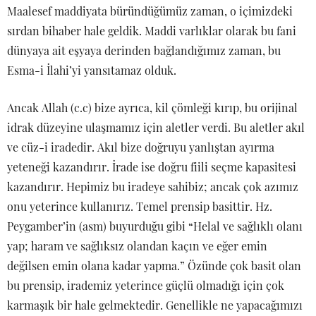
Maalesef maddiyata büründüğümüz zaman, o içimizdeki
sırdan bihaber hale geldik. Maddi varlıklar olarak bu fani
dünyaya ait eşyaya derinden bağlandığımız zaman, bu
Esma-i İlahi’yi yansıtamaz olduk.
Ancak Allah (c.c) bize ayrıca, kil çömleği kırıp, bu orijinal
idrak düzeyine ulaşmamız için aletler verdi. Bu aletler akıl
ve cüz-i iradedir. Akıl bize doğruyu yanlıştan ayırma
yeteneği kazandırır. İrade ise doğru fiili seçme kapasitesi
kazandırır. Hepimiz bu iradeye sahibiz; ancak çok azımız
onu yeterince kullanırız. Temel prensip basittir. Hz.
Peygamber’in (asm) buyurduğu gibi “Helal ve sağlıklı olanı
yap; haram ve sağlıksız olandan kaçın ve eğer emin
değilsen emin olana kadar yapma.” Özünde çok basit olan
bu prensip, irademiz yeterince güçlü olmadığı için çok
karmaşık bir hale gelmektedir. Genellikle ne yapacağımızı