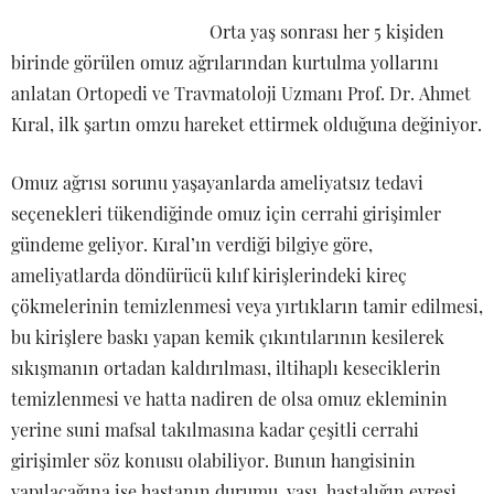
Orta yaş sonrası her 5 kişiden
birinde görülen omuz ağrılarından kurtulma yollarını
anlatan Ortopedi ve Travmatoloji Uzmanı Prof. Dr. Ahmet
Kıral, ilk şartın omzu hareket ettirmek olduğuna değiniyor.
Omuz ağrısı sorunu yaşayanlarda ameliyatsız tedavi
seçenekleri tükendiğinde omuz için cerrahi girişimler
gündeme geliyor. Kıral’ın verdiği bilgiye göre,
ameliyatlarda döndürücü kılıf kirişlerindeki kireç
çökmelerinin temizlenmesi veya yırtıkların tamir edilmesi,
bu kirişlere baskı yapan kemik çıkıntılarının kesilerek
sıkışmanın ortadan kaldırılması, iltihaplı keseciklerin
temizlenmesi ve hatta nadiren de olsa omuz ekleminin
yerine suni mafsal takılmasına kadar çeşitli cerrahi
girişimler söz konusu olabiliyor. Bunun hangisinin
yapılacağına ise hastanın durumu, yaşı, hastalığın evresi