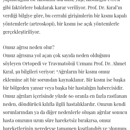
gibi faktörlere bakılarak karar veriliyor. Prof. Dr. Kıral’ın
verdiği bilgiye göre, bu cerrahi girişimlerin bir kısmı kapalı
yöntemlerle (artroskopi), bir kısmı ise açık yöntemlerle
gerçekleştiriliyor.
Omuz ağrısı neden olur?
Omuz ağrısına yol açan çok sayıda neden olduğunu
söyleyen Ortopedi ve Travmatoloji Uzmanı Prof. Dr. Ahmet
Kıral, şu bilgileri veriyor: “Ağrıların bir kısmı omuz
eklemine ait bir sorundan kaynaklanır. Bir kısmı ise başka
bir bölgeden yansır veya başka bir hastalığın habercisidir.
Omuz ağrıları içerisinde yüzde 60 oranla en fazla rastlanan
neden, döndürücü kılıfla ilgili hastalıklardır. Omzun kendi
sorunlarından ya da diğer nedenlerle oluşan ağrılar sonucu
hasta omzunu uzun süre hareketsiz bırakırsa, omuz
hareketlerinin neredeyse tamamen kısıtlandığı ve ‘donmuş