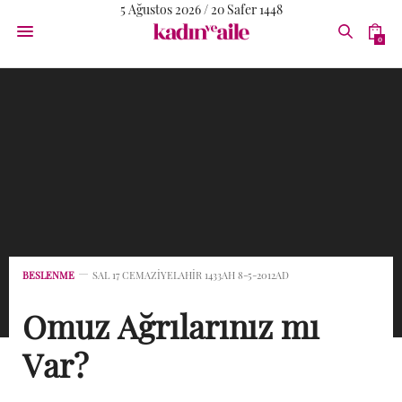
5 Ağustos 2026 / 20 Safer 1448
0
BESLENME
SAL 17 CEMAZIYELAHIR 1433AH 8-5-2012AD
Omuz Ağrılarınız mı
Var?