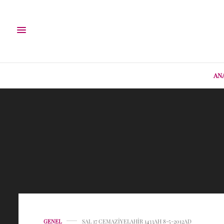
AN
GENEL
SAL 17 CEMAZIYELAHIR 1433AH 8-5-2012AD