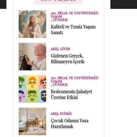
120. HELAL VE TAYYIP(TEMIZ)
YAŞAM
,
GÜNDEM
Kaliteli ve Temiz Yaşam
Sanatı
AKIŞ
,
GIYIM
Gizlenen Gerçek,
Bilinmeyen İçerik
120. HELAL VE TAYYIP(TEMIZ)
YAŞAM
,
GÜNDEM
Beslenmenin Şahsiyet
Üzerine Etkisi
AKIŞ
,
EVIMIZ
Çocuk Odasını Yaza
Hazırlamak