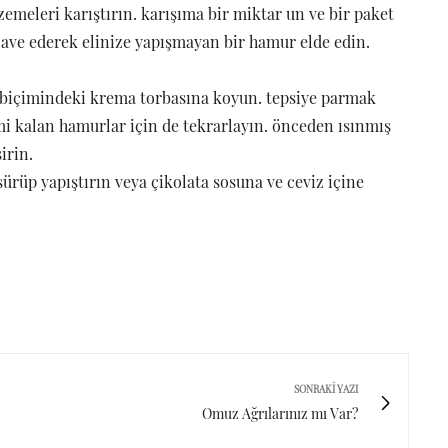
emeleri karıştırın. karışıma bir miktar un ve bir paket
lave ederek elinize yapışmayan bir hamur elde edin.
i biçimindeki krema torbasına koyun. tepsiye parmak
i kalan hamurlar için de tekrarlayın. önceden ısınmış
irin.
ürüp yapıştırın veya çikolata sosuna ve ceviz içine
SONRAKI YAZI
Omuz Ağrılarınız mı Var?