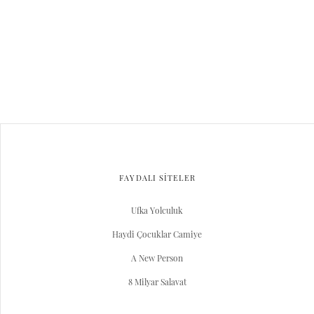
FAYDALI SİTELER
Ufka Yolculuk
Haydi Çocuklar Camiye
A New Person
8 Milyar Salavat