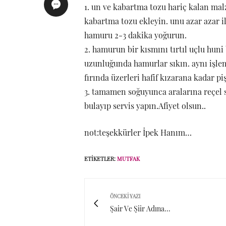
1. un ve kabartma tozu hariç kalan malz
kabartma tozu ekleyin. unu azar azar i
hamuru 2-3 dakika yoğurun.
2. hamurun bir kısmını tırtıl uçlu hun
uzunluğunda hamurlar sıkın. aynı işlem
fırında üzerleri hafif kızarana kadar piş
3. tamamen soğuyunca aralarına reçel s
bulayıp servis yapın.Afiyet olsun..
not:teşekkürler İpek Hanım…
ETIKETLER:
MUTFAK
ÖNCEKI YAZI
Şair Ve Şiir Adına...