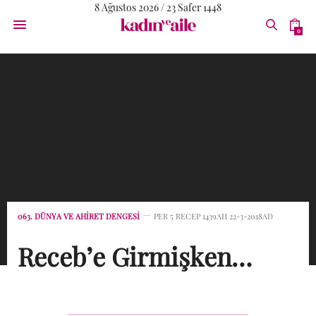
8 Ağustos 2026 / 23 Safer 1448
0
063. DÜNYA VE AHIRET DENGESI
PER 5 RECEP 1439AH 22-3-2018AD
Receb’e Girmişken…