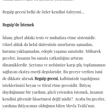
Regaip gecesi belki de özler kendini özleyeni…
Regaip’de İstemek
İslam, güzel ahlakı tesis ve muhafaza etme sistemidir.
Güzel ahlak da helal dairesinin sınırlarını aşmadan,
harama yaklaşmadan, edeple yaşama sanatıdır. Mübarek
geceler, insanın bu sanata yatkınlığını artıran
dinamiklerdir. Şeytana ve nefsimize karşı güç toplamamızı
sağlayan ekstra enerji depolarıdır. Bu geceye verilen ismi
de dikkate alırsak
Regaip gecesi
, kalbimizde taşıdığımız
isteklerimizi beyan ve itiraf etme gecesidir. İhtiyaç
duyduğumuz bir yardımı, gücü yetenden istemek, insanın
kendini güvende hissetmesi değil midir? Acaba bu geceler,
yardıma ihtiyacımız olduğunu bilen Mevla Teâlâ’nın;