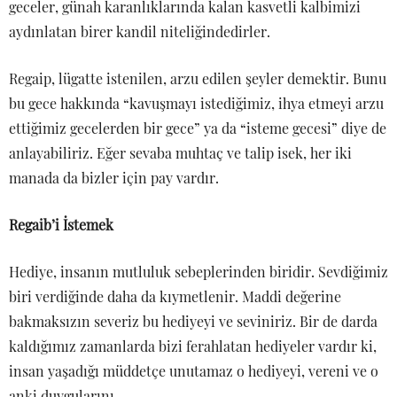
geceler, günah karanlıklarında kalan kasvetli kalbimizi
aydınlatan birer kandil niteliğindedirler.
Regaip, lügatte istenilen, arzu edilen şeyler demektir. Bunu
bu gece hakkında “kavuşmayı istediğimiz, ihya etmeyi arzu
ettiğimiz gecelerden bir gece” ya da “isteme gecesi” diye de
anlayabiliriz. Eğer sevaba muhtaç ve talip isek, her iki
manada da bizler için pay vardır.
Regaib’i İstemek
Hediye, insanın mutluluk sebeplerinden biridir. Sevdiğimiz
biri verdiğinde daha da kıymetlenir. Maddi değerine
bakmaksızın severiz bu hediyeyi ve seviniriz. Bir de darda
kaldığımız zamanlarda bizi ferahlatan hediyeler vardır ki,
insan yaşadığı müddetçe unutamaz o hediyeyi, vereni ve o
anki duygularını…