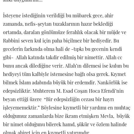
İsteyene istediğinin verildiği bu mübarek gece, ahir
zamanda, nefis-şeytan tuzaklarının hazır beklediği
ortamda, daralan gönlümüze ferahlık olacak bir müjde ve
Rabbini seven kul için paha biçilmez bir hediyedir. Bu
gecelerin farkında olma hali de -tıpkı bu gecenin kendi
gibi- Allah katında takdir edilmiş bir nimettir. Allah cc
bunu ancak dilediğine verir. Allah’ın dilemesi ise kulun bu
hediyeyi tüm kalbiyle istemesine bağlı olsa gerek. Kıymet
bilmek İslam adabında büyük bir erdemdir. Nankörlük ise
edepsizliktir. Muhterem M. Esad Coşan Hoca Efendi’nin
beyan ettiği üzere “Bir edepsizliğin cezası bir hayrı
işleyememektir.” Böylesine kıymetli bir yardımı en muhtaç
olduğumuz zamanlarda bize ikram etmişken Mevla, büyük
bir nimet olduğunu bilerek hamd, şükür ve özlem halinde
olmak ahiret için en kıymetli yatırımdır.