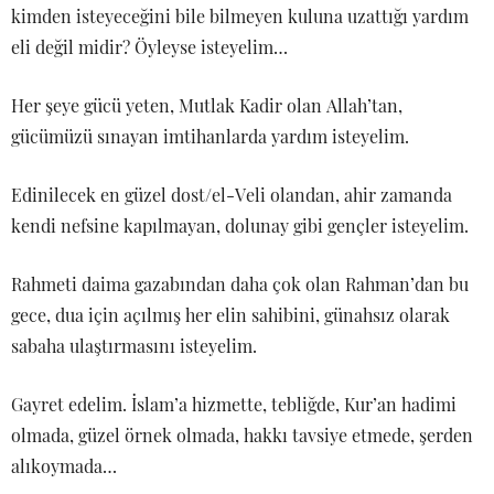
kimden isteyeceğini bile bilmeyen kuluna uzattığı yardım
eli değil midir? Öyleyse isteyelim…
Her şeye gücü yeten, Mutlak Kadir olan Allah’tan,
gücümüzü sınayan imtihanlarda yardım isteyelim.
Edinilecek en güzel dost/el-Veli olandan, ahir zamanda
kendi nefsine kapılmayan, dolunay gibi gençler isteyelim.
Rahmeti daima gazabından daha çok olan Rahman’dan bu
gece, dua için açılmış her elin sahibini, günahsız olarak
sabaha ulaştırmasını isteyelim.
Gayret edelim. İslam’a hizmette, tebliğde, Kur’an hadimi
olmada, güzel örnek olmada, hakkı tavsiye etmede, şerden
alıkoymada…