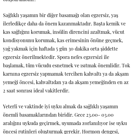
Sağlıklı yaşamın bir diğer basamağı olan egzersiz, yaş
ilerledikçe daha da önem kazanmaktadır. Başta kemik ve
kas sağlığını korumak, insülin direncini azaltmak, vücut
kondisyonunu korumak, kas erimesinin önüne geçmek,
yağ yakmak için haftada 5 gün 30 dakika orta şiddette
egzersiz önerilmektedir. Spora nefes egzersizi ile
başlamak, tüm vücudu esnetmek ve ısıtmak önemlidir. Tok
karnına egzersiz yapmamak tercihen kahvaltı ya da akşam
yemeği öncesi, kahvaltıdan ya da akşam yemeğinden en az
2 saat sonrası ideal vakitlerdir.
Yeterli ve vaktinde iyi uyku almak da sağlıklı yaşamın
önemli basamaklarından biridir. Gece 23.00- 03.00
aralığını uykuda geçirmek, uyumada zorlanılıyor ise uyku
öncesi rutinleri oluşturmak gerekir. Hormon dengesi,