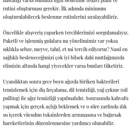
hastalığı varsa bununla ilgili beslenme tedavi planı ve
rutini oluşturması gerekir. İlk adımda minimum
oluşturulabilecek beslenme rutinlerini sıralayabiliriz.
Öncelikle alışveriş yaparken tercihlerimizi sorgulamalıyız.
Paketli ve işlenmiş gıdalara mı yönelimimiz var yoksa
sıklıkla sebze, meyve, tahıl, et mi tercih ediyoruz? Nasıl en
sağlıklı besleneceğimizi çok iyi bilsek dahi mutfağımızda
elimizin altında hangi yiyecekler varsa bunları tüketiriz.
Uyandıktan sonra gece boyu ağızda biriken bakterileri
temizlemek için diş fırçalama, dil temizliği, yağ çekme (oil
pulling) ile ağız temizliği yapılmalıdır. Sonrasında kahvaltı
yapmak için gerçek açlığı beklemek ve o süre zarfında ılık
su içerek vücudun toksinlerden arınmasına ve bağırsak
hareketlerinin düzenlenmesine yardımcı olunabilir.