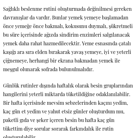
Sağlıklı beslenme rutini oluşturmada değinilmesi gereken
davranışlar da vardır. Bunlar yemek yemeye başlamadan
önce yemeğe önce bakmalı, kokusunu duymalı, şükretmeli
bu süre içerisinde ağızda sindirim enzimleri salgılanacak
yemek daha rahat hazmedilecektir. Yeme esnasında çatalı
kaşığı ara sıra elden bırakarak yavaş yemeye, iyi ve yeterli
çiğnemeye, herhangi bir ekrana bakmadan yemek ile
meşgul olunarak sofrada bulunulmalıdır.
Günlük rutinler dışında haftalık olarak besin gruplarından
hangilerini yeterli miktarda tüketildiğine odaklanılabilir.
Bir hafta içerisinde mevsim sebzelerinden kaçını yedim,
kaç gün et yedim ve yahut etsiz günler oluşturdum mu,
paketli gıda ve şeker içeren besin bu hafta kaç gün
tükettim diye sorular sorarak farkındalık ile rutin
oluşturulabilir.