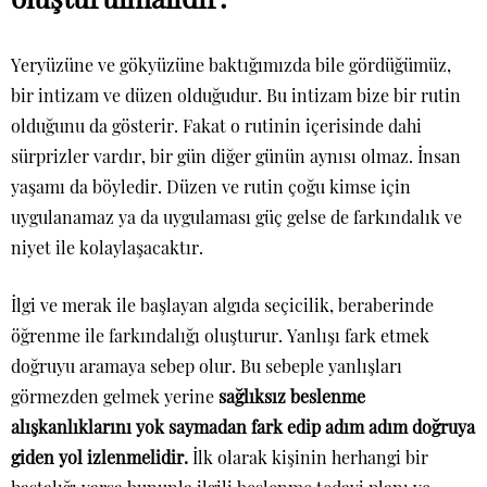
Yeryüzüne ve gökyüzüne baktığımızda bile gördüğümüz,
bir intizam ve düzen olduğudur. Bu intizam bize bir rutin
olduğunu da gösterir. Fakat o rutinin içerisinde dahi
sürprizler vardır, bir gün diğer günün aynısı olmaz. İnsan
yaşamı da böyledir. Düzen ve rutin çoğu kimse için
uygulanamaz ya da uygulaması güç gelse de farkındalık ve
niyet ile kolaylaşacaktır.
İlgi ve merak ile başlayan algıda seçicilik, beraberinde
öğrenme ile farkındalığı oluşturur. Yanlışı fark etmek
doğruyu aramaya sebep olur. Bu sebeple yanlışları
görmezden gelmek yerine
sağlıksız beslenme
alışkanlıklarını yok saymadan fark edip adım adım doğruya
giden yol izlenmelidir.
İlk olarak kişinin herhangi bir