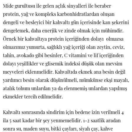
Mide gurultusu ile gelen açlık sinyalleri ile beraber
protein, yağ ve kompleks karbonhidratlardan oluşan
dengeli ve besleyici bir kahvaltı gün içerisinde kan şekerini
dengelemek, daha enerjik ve zinde olmak için mühimdir.
Örnek bir kahvaltıya protein içeriğinden dolayı olmazsa
olmazımız
yumurta, sağlıklı yağ içeriği olan zeytin, ceviz,
tahin, avokado gibi besinler, C vitamini ve lif içeriğinden
dolayı yeşillikler ve glisemik indeksi düşük olan mevsim
meyveleri eklenmelidir. Kahvaltıda ekmek ana besin değil
yardımcı besin olarak düşünülmeli, mümkünse ekşi mayalı,
atalık tohum unlardan ya da elenmemiş unlardan yapılmış
ekmekler tercih edilmelidir.
Kahvaltı sonrasında sindirim için bedene izin verilmeli 4
ila 5 saat kadar bir şey yenmemelidir. 1-2 saatlik aradan
sonra su, maden suyu, bitki çayları, siyah çay, kahve