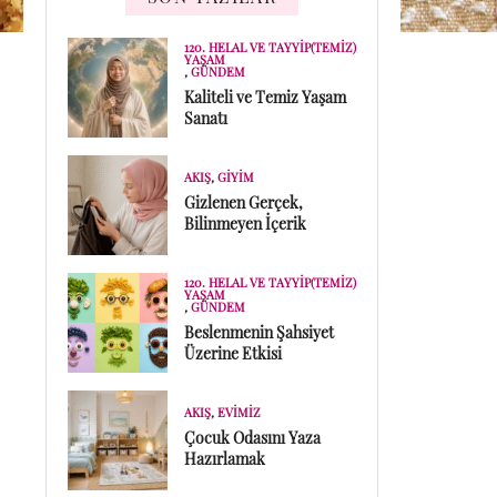
120. HELAL VE TAYYIP(TEMIZ)
YAŞAM
,
GÜNDEM
Kaliteli ve Temiz Yaşam
Sanatı
AKIŞ
,
GIYIM
Gizlenen Gerçek,
Bilinmeyen İçerik
120. HELAL VE TAYYIP(TEMIZ)
YAŞAM
,
GÜNDEM
Beslenmenin Şahsiyet
Üzerine Etkisi
AKIŞ
,
EVIMIZ
Çocuk Odasını Yaza
Hazırlamak