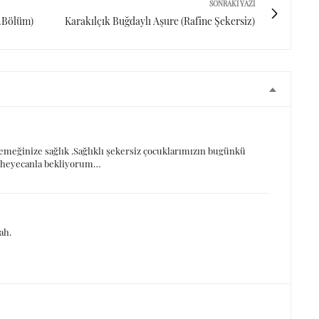
SONRAKI YAZI
1.Bölüm)
Karakılçık Buğdaylı Aşure (Rafine Şekersiz)
meğinize sağlık .Sağlıklı şekersiz çocuklarımızın bugünkü
ı heyecanla bekliyorum…
ah.