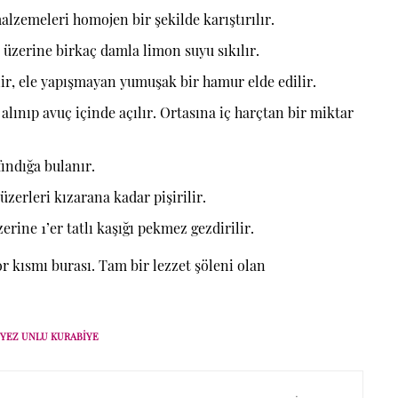
zemeleri homojen bir şekilde karıştırılır.
n üzerine birkaç damla limon suyu sıkılır.
nir, ele yapışmayan yumuşak bir hamur elde edilir.
ınıp avuç içinde açılır. Ortasına iç
harçtan bir miktar
ındığa bulanır.
üzerleri kızarana kadar pişirilir.
erine 1’er tatlı kaşığı pekmez gezdirilir.
r kısmı burası. Tam bir lezzet şöleni olan
IYEZ UNLU KURABIYE