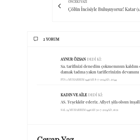
ÖNCEKI YAZI
Çölün İncisiyle Buluşuyoruz! Katar (
2 YORUM
AYNUR ÖZSAN
DEDI KI:
Sa. tarifinizi denedim çokmemnun kaldım e
damak tadına yakın tariflerinizin devamın
PTS 2 MUHARREM 1446AH 8-7-2024AD, 20:44
KADIN VE AILE
DEDI KI:
AS. Teşekkür ederiz. Afiyet şifa olsun inşall
SAL 24 MUHARREM 1446AH 30-7-2024AD, 16:11
Cevap Yaz