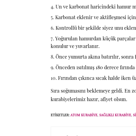
Un ve karbonat haricindeki hamur mal
Karbonat eklenir ve aktifleşmesi içi
Kontrollü bir şekilde siyez unu ekle
Yoğurulan hamurdan küçük parçalar al
konulur ve yuvarlanır.
Önce yumurta akına batırılır, sonra f
Önceden ısıtılmış 180 derece fırında 
Fırından çıkınca sıcak halde iken üz
Sıra soğumasını beklemeye geldi. En zo
kurabiyelerimiz hazır, afiyet olsun.
ETIKETLER:
ATOM KURABIYE
,
SAĞLIKLI KURABIYE
,
S