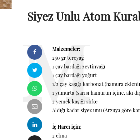
Siyez Unlu Atom Kura
Malzemeler:
250 gr tereyağ
1 çay bardağı zeytinyağı
1 çay bardağı yoğurt
1/2 çay kaşığı karbonat (hamura eklenir
1 yumurta (sarısı hamurun içine, akı dı
2 yemek kaşığı sirke
Aldığı kadar siyez unu (Arzuya göre kara
İç Harcı için;
2 elma