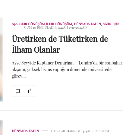
096. GERI DÖNÜŞÜM İLERI DÖNÜŞÜM
,
DÜNYADA KADIN
,
SIZIN İÇIN
CUM 10 REBIÜLAHIR 1444AH 4-11-2022AD
Üretirken de Tüketirken de
İlham Olanlar
Ayşe Seyyide Kaptaner Demirhan – Londra’da bir sonbahar
akşamı, yüksek lisans yaptığım dönemde üniversitede
görev…
DÜNYADA KADIN
CTS 8 MUHARREM 1444AH 6-8-2022AD