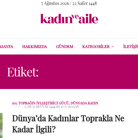
7 Ağustos 2026 / 22 Safer 1448
ASAYFA
HAKKIMIZDA
GÜNDEM
KATEGORILER
İLETIŞI
Etiket:
DÜNYADA KADIN
101. TOPRAĞIN İYLLEŞTIRICI GÜCÜ
,
DÜNYADA KADIN
ÇAR 27 ŞEVVAL 1444AH 17-5-2023AD
Dünya’da Kadınlar Toprakla Ne
Kadar İlgili?