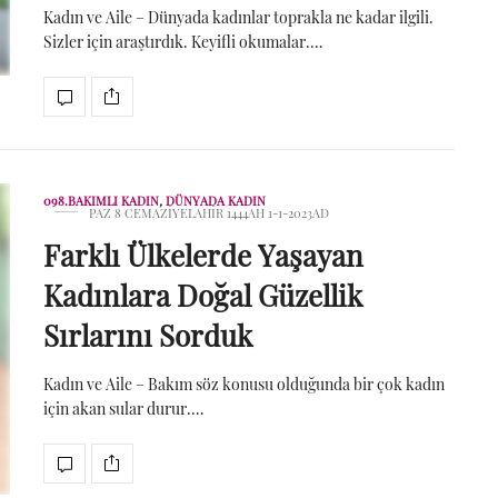
Kadın ve Aile – Dünyada kadınlar toprakla ne kadar ilgili.
Sizler için araştırdık. Keyifli okumalar.…
098.BAKIMLI KADIN
,
DÜNYADA KADIN
PAZ 8 CEMAZIYELAHIR 1444AH 1-1-2023AD
Farklı Ülkelerde Yaşayan
Kadınlara Doğal Güzellik
Sırlarını Sorduk
Kadın ve Aile – Bakım söz konusu olduğunda bir çok kadın
için akan sular durur.…