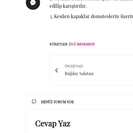
edilip karıştırılır.
Kesilen kapaklar domateslerin üzerine
ETIKETLER:
IZCI MENEMENI
ÖNCEKI YAZI
Buğday Salatası
HENÜZ YORUM YOK
Cevap Yaz