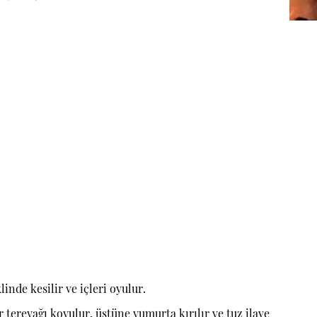
inde kesilir ve içleri oyulur.
 tereyağı koyulur, ü
stüne yumurta kırılır ve tuz ilave