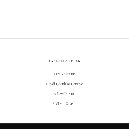
FAYDALI SİTELER
Ufka Yolculuk
Haydi Çocuklar Camiye
A New Person
8 Milyar Salavat