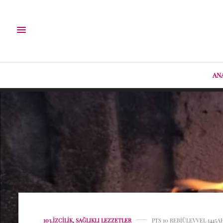
AN
103.İZCILIK
,
SAĞLIKLI LEZZETLER
PTS 10 REBIÜLEVVEL 1445A