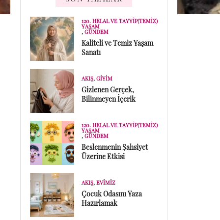
120. HELAL VE TAYYIP(TEMIZ)
YAŞAM
,
GÜNDEM
Kaliteli ve Temiz Yaşam
Sanatı
AKIŞ
,
GIYIM
Gizlenen Gerçek,
Bilinmeyen İçerik
120. HELAL VE TAYYIP(TEMIZ)
YAŞAM
,
GÜNDEM
Beslenmenin Şahsiyet
Üzerine Etkisi
AKIŞ
,
EVIMIZ
Çocuk Odasını Yaza
Hazırlamak