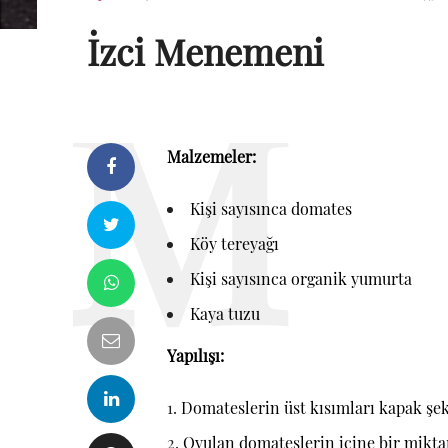
İzci Menemeni
Malzemeler:
Kişi sayısınca domates
Köy tereyağı
Kişi sayısınca organik yumurta
Kaya tuzu
Yapılışı:
Domateslerin üst kısımları kapak şekl
Oyulan domateslerin içine bir miktar