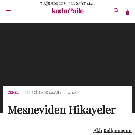
7 Ağustos 2026 / 22 Safer 1448
0
GENEL
PER 8 ZILKADE 1432AH 6-10-2011AD
Mesneviden Hikayeler
Aklı Kullanmanın