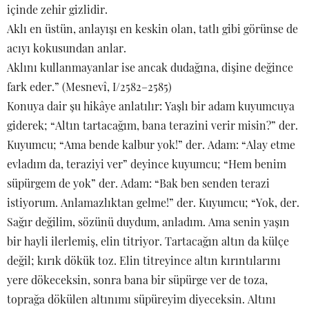
içinde zehir gizlidir.
Aklı en üstün, anlayışı en keskin olan, tatlı gibi görünse de
acıyı kokusundan anlar.
Aklını kullanmayanlar ise ancak dudağına, dişine değince
fark eder.” (Mesnevî, I/2582–2585)
Konuya dair şu hikâye anlatılır: Yaşlı bir adam kuyumcuya
giderek; “Altın tartacağım, bana terazini verir misin?” der.
Kuyumcu; “Ama bende kalbur yok!” der. Adam: “Alay etme
evladım da, teraziyi ver” deyince kuyumcu; “Hem benim
süpürgem de yok” der. Adam: “Bak ben senden terazi
istiyorum. Anlamazlıktan gelme!” der. Kuyumcu; “Yok, der.
Sağır değilim, sözünü duydum, anladım. Ama senin yaşın
bir hayli ilerlemiş, elin titriyor. Tartacağın altın da külçe
değil; kırık dökük toz. Elin titreyince altın kırıntılarını
yere dökeceksin, sonra bana bir süpürge ver de toza,
toprağa dökülen altınımı süpüreyim diyeceksin. Altını