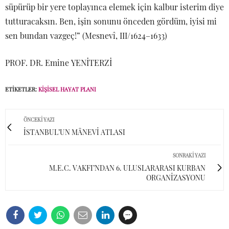
süpürüp bir yere toplayınca elemek için kalbur isterim diye
tutturacaksın. Ben, işin sonunu önceden gördüm, iyisi mi
sen bundan vazgeç!” (Mesnevî, III/1624–1633)
PROF. DR. Emine YENİTERZİ
ETIKETLER:
KIŞISEL HAYAT PLANI
ÖNCEKI YAZI
İSTANBUL’UN MÂNEVİ ATLASI
SONRAKI YAZI
M.E.C. VAKFI’NDAN 6. ULUSLARARASI KURBAN
ORGANİZASYONU