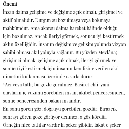
Önemi
İnsan daima gelişime ve değişime açık olmalı, girişimci ve
aktif olmalıdır. Durgun su bozulmaya veya kokmaya
mahkûmdur. Ama akarsu daima hareket hâlinde olduğu
için bozulmaz. Ancak ileriyi görmek, sonucu iyi kestirmek
aklın özelliğidir. İnsanın değişim ve gelişim yolunda vizyon
sahibi olması akıl yoluyla sağlanır. Bu yüzden Mevlâna;
girişimci olmak, gelişime açık olmak, ileriyi görmek ve
sonucu iyi kestirmek için insanın kendisine verilen akıl
nimetini kullanması üzerinde ısrarla durur:
“Acı veya tatlı; bu gözle görülmez. Basiret ehli, yani
olayların iç yüzünü görebilen insan, akıbet penceresinden,
sonuç penceresinden bakan insandır.
En sonu gören göz, doğruyu görebilen gözdür. Birazcık
sonrayı gören göze görüyor denmez, o göz kördür.
Örneğin nice tatlılar vardır ki şeker gibidir, fakat o şeker