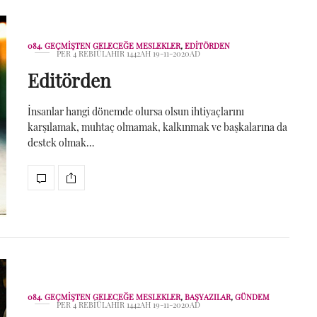
084. GEÇMIŞTEN GELECEĞE MESLEKLER
,
EDITÖRDEN
PER 4 REBIÜLAHIR 1442AH 19-11-2020AD
Editörden
İnsanlar hangi dönemde olursa olsun ihtiyaçlarını
karşılamak, muhtaç olmamak, kalkınmak ve başkalarına da
destek olmak…
084. GEÇMIŞTEN GELECEĞE MESLEKLER
,
BAŞYAZILAR
,
GÜNDEM
PER 4 REBIÜLAHIR 1442AH 19-11-2020AD