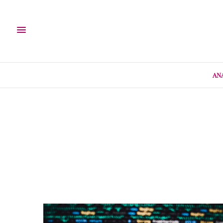
AN
08