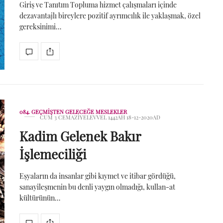
Giriş ve Tanıtım Topluma hizmet çalışmaları içinde
dezavantajlı bireylere pozitif ayrımcılık ile yaklaşmak, özel
gereksinimi…
084. GEÇMIŞTEN GELECEĞE MESLEKLER
CUM 3 CEMAZIYELEVVEL 1442AH 18-12-2020AD
Kadim Gelenek Bakır
İşlemeciliği
Eşyaların da insanlar gibi kıymet ve itibar gördüğü,
sanayileşmenin bu denli yaygın olmadığı, kullan-at
kültürünün…