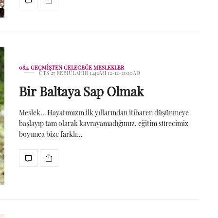
084. GEÇMIŞTEN GELECEĞE MESLEKLER
CTS 27 REBIÜLAHIR 1442AH 12-12-2020AD
Bir Baltaya Sap Olmak
Meslek… Hayatımızın ilk yıllarından itibaren düşünmeye
başlayıp tam olarak kavrayamadığımız, eğitim sürecimiz
boyunca bize farklı…