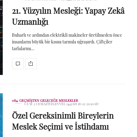
21. Yüzyılın Mesleği: Yapay Zekâ
Uzmanlığı
Buharlı ve ardından elektrikli makineler üretilmeden önce
insanların büyük bir kısmı tarımla uğraşırdı. Çiftçiler
tarlalarını…
084. GEÇMIŞTEN GELECEĞE MESLEKLER
CUM 3 CEMAZIYELEVVEL 1442AH 18-12-2020AD
Özel Gereksinimli Bireylerin
Meslek Seçimi ve İstihdamı