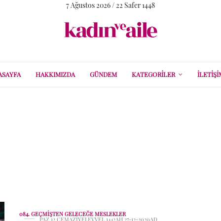
7 Ağustos 2026 / 22 Safer 1448
ASAYFA
HAKKIMIZDA
GÜNDEM
KATEGORILER
İLETIŞI
4. Geçmişten Gelec
Meslekler
084. GEÇMIŞTEN GELECEĞE MESLEKLER
PAZ 12 CEMAZIYELEVVEL 1442AH 27-12-2020AD