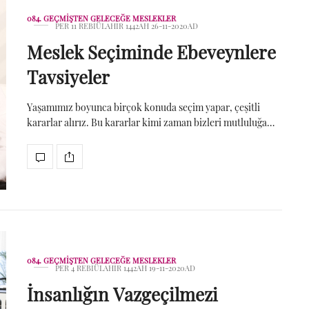
084. GEÇMIŞTEN GELECEĞE MESLEKLER
PER 11 REBIÜLAHIR 1442AH 26-11-2020AD
Meslek Seçiminde Ebeveynlere
Tavsiyeler
Yaşamımız boyunca birçok konuda seçim yapar, çeşitli
kararlar alırız. Bu kararlar kimi zaman bizleri mutluluğa…
084. GEÇMIŞTEN GELECEĞE MESLEKLER
PER 4 REBIÜLAHIR 1442AH 19-11-2020AD
İnsanlığın Vazgeçilmezi