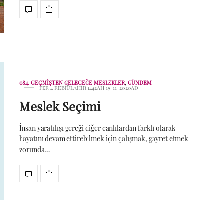
084. GEÇMIŞTEN GELECEĞE MESLEKLER
,
GÜNDEM
PER 4 REBIÜLAHIR 1442AH 19-11-2020AD
Meslek Seçimi
İnsan yaratılışı gereği diğer canlılardan farklı olarak
hayatını devam ettirebilmek için çalışmak, gayret etmek
zorunda…