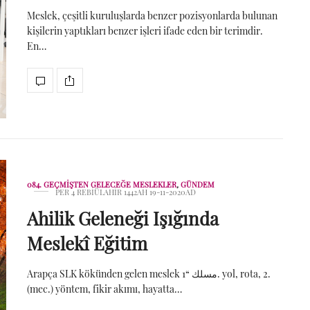
Meslek, çeşitli kuruluşlarda benzer pozisyonlarda bulunan
kişilerin yaptıkları benzer işleri ifade eden bir terimdir.
En…
084. GEÇMIŞTEN GELECEĞE MESLEKLER
,
GÜNDEM
PER 4 REBIÜLAHIR 1442AH 19-11-2020AD
Ahilik Geleneği Işığında
Meslekî Eğitim
Arapça SLK kökünden gelen meslek مسلك “1. yol, rota, 2.
(mec.) yöntem, fikir akımı, hayatta…