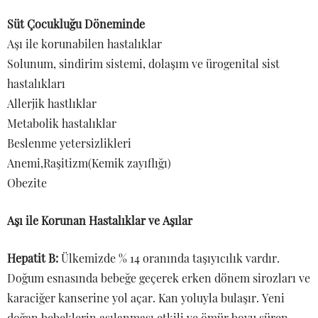
Süt Çocukluğu Döneminde
Aşı ile korunabilen hastalıklar
Solunum, sindirim sistemi, dolaşım ve ürogenital sist
hastalıkları
Allerjik hastlıklar
Metabolik hastalıklar
Beslenme yetersizlikleri
Anemi,Raşitizm(Kemik zayıflığı)
Obezite
Aşı ile Korunan Hastalıklar ve Aşılar
Hepatit B:
Ülkemizde % 14 oranında taşıyıcılık vardır.
Doğum esnasında bebeğe geçerek erken dönem sirozları ve
karaciğer kanserine yol açar. Kan yoluyla bulaşır. Yeni
doğan bebeklerin aşılanması etkili ve ömür boyu süren