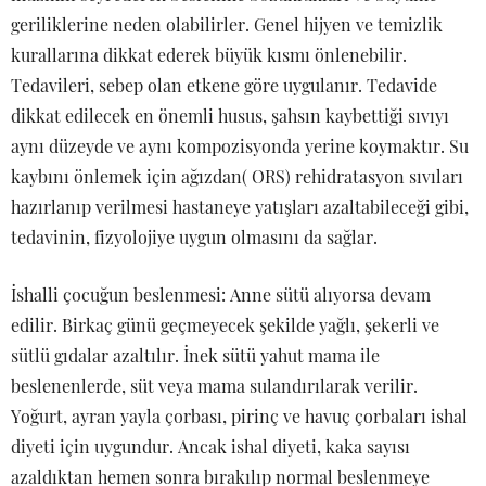
geriliklerine neden olabilirler. Genel hijyen ve temizlik
kurallarına dikkat ederek büyük kısmı önlenebilir.
Tedavileri, sebep olan etkene göre uygulanır. Tedavide
dikkat edilecek en önemli husus, şahsın kaybettiği sıvıyı
aynı düzeyde ve aynı kompozisyonda yerine koymaktır. Su
kaybını önlemek için ağızdan( ORS) rehidratasyon sıvıları
hazırlanıp verilmesi hastaneye yatışları azaltabileceği gibi,
tedavinin, fizyolojiye uygun olmasını da sağlar.
İshalli çocuğun beslenmesi: Anne sütü alıyorsa devam
edilir. Birkaç günü geçmeyecek şekilde yağlı, şekerli ve
sütlü gıdalar azaltılır. İnek sütü yahut mama ile
beslenenlerde, süt veya mama sulandırılarak verilir.
Yoğurt, ayran yayla çorbası, pirinç ve havuç çorbaları ishal
diyeti için uygundur. Ancak ishal diyeti, kaka sayısı
azaldıktan hemen sonra bırakılıp normal beslenmeye