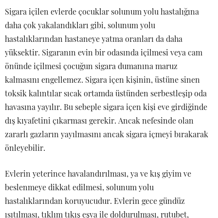
Sigara içilen evlerde çocuklar solunum yolu hastalığına
daha çok yakalandıkları gibi, solunum yolu
hastalıklarından hastaneye yatma oranları da daha
yüksektir. Sigaranın evin bir odasında içilmesi veya cam
önünde içilmesi çocuğun sigara dumanına maruz
kalmasını engellemez. Sigara içen kişinin, üstüne sinen
toksik kalıntılar sıcak ortamda üstünden serbestleşip oda
havasına yayılır. Bu sebeple sigara içen kişi eve girdiğinde
dış kıyafetini çıkarması gerekir. Ancak nefesinde olan
zararlı gazların yayılmasını ancak sigara içmeyi bırakarak
önleyebilir.
Evlerin yeterince havalandırılması, ya ve kış giyim ve
beslenmeye dikkat edilmesi, solunum yolu
hastalıklarından koruyucudur. Evlerin gece gündüz
ısıtılması, tıklım tıkış eşya ile doldurulması, rutubet,