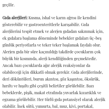
geçilir.
Gıda alerjileri:
Kusma, ishal ve karın ağrısı ile kendini
gösterebilir ve gastroenteritlerle karışabilir. Gıda
alerjilerini tespit etmek ve alerjen gıdadan sakınmak için,
ek gıdalara başlama döneminde bebekler gıdaları üç-beş
günlük periyotlarla ve teker teker başlamak faydalı olur.
Alerjen gıda bir süre kaçınıldığı takdirde çocukların çok
büyük bir kısmında, alerji kendiliğinden geçmektedir.
Ancak bazı çocuklarda ağır alerjik reaksiyonlar da
olabileceği için dikkatli olmak gerekir. Gıda alerjilerinde,
deri döküntüleri, burun akıntısı, göz kaşıntısı, öksürük,
hırıltı ve hışıltı gibi çeşitli belirtiler görülebilir. Bazı
bebeklerde, pişik, makat etrafında yuvarlak kızarıklık ve
egzama görülebilir. Her türlü gıda potansiyel olarak alerjik
olabilir. İnek sütü, yumurta, bal, muz, kivi, portakal,