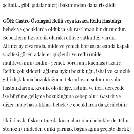
şeftali… gibi, gıdalar alerji bakımından daha risklidir.
GÖR: Gastro Ösofagial Reflü veya kısaca Reflü Hastalığı
bebek ve çocuklarda oldukça sık rastlanan bir durumdur.
Bebeklerin fizyolojik olarak reflüye yatkınlığı vardır.
Altıncı ay civarında, mide ve yemek borusu arasında kapak
vazifesi gören adaleler güçlenir ve reflü (mide
muhtevasının/asidin- yemek borusuna kaçması) azalır.
Reflü; çok şiddetli ağlama uyku bozukluğu, ishal ve kabızlık
gibi dışkılama bozukluğuna, tekrarlayan solunum yolu
hastalıklarına, kronik öksürüğe, astıma ve ileri derecede
ise büyüme gelişme bozukluğuna sebep olur. Gastrit ve
diğer mide hastalıkları bebek ve çocuklarda da görülebilir.
İlk iki ayda fışkırır tarzda kusmaları olan bebeklerde, Pilor
stenozu ( mideden oniki parmak bağırsağına geçişte darlık)