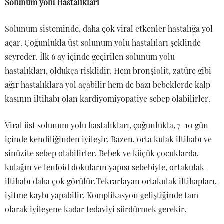
Solunum yolu Hastalıkları
Solunum sisteminde, daha çok viral etkenler hastalığa yol
açar. Çoğunlukla üst solunum yolu hastalıları şeklinde
seyreder. İlk 6 ay içinde geçirilen solunum yolu
hastalıkları, oldukça risklidir. Hem bronşiolit, zatüre gibi
ağır hastalıklara yol açabilir hem de bazı bebeklerde kalp
kasının iltihabı olan kardiyomiyopatiye sebep olabilirler.
Viral üst solunum yolu hastalıkları, çoğunlukla, 7-10 gün
içinde kendiliğinden iyileşir. Bazen, orta kulak iltihabı ve
sinüzite sebep olabilirler. Bebek ve küçük çocuklarda,
kulağın ve lenfoid dokuların yapısı sebebiyle, ortakulak
iltihabı daha çok görülür.Tekrarlayan ortakulak iltihapları,
işitme kaybı yapabilir. Komplikasyon geliştiğinde tam
olarak iyileşene kadar tedaviyi sürdürmek gerekir.