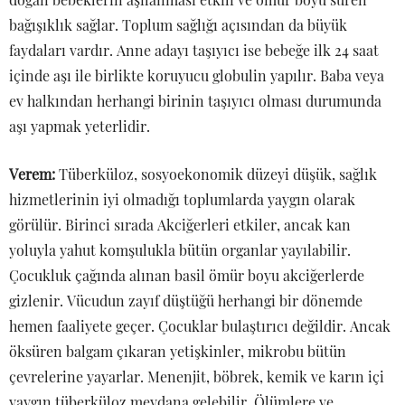
bağışıklık sağlar. Toplum sağlığı açısından da büyük
faydaları vardır. Anne adayı taşıyıcı ise bebeğe ilk 24 saat
içinde aşı ile birlikte koruyucu globulin yapılır. Baba veya
ev halkından herhangi birinin taşıyıcı olması durumunda
aşı yapmak yeterlidir.
Verem:
Tüberküloz, sosyoekonomik düzeyi düşük, sağlık
hizmetlerinin iyi olmadığı toplumlarda yaygın olarak
görülür. Birinci sırada Akciğerleri etkiler, ancak kan
yoluyla yahut komşulukla bütün organlar yayılabilir.
Çocukluk çağında alınan basil ömür boyu akciğerlerde
gizlenir. Vücudun zayıf düştüğü herhangi bir dönemde
hemen faaliyete geçer. Çocuklar bulaştırıcı değildir. Ancak
öksüren balgam çıkaran yetişkinler, mikrobu bütün
çevrelerine yayarlar. Menenjit, böbrek, kemik ve karın içi
yaygın tüberküloz meydana gelebilir. Ölümlere ve