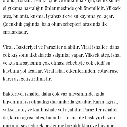
oldukça sıktır. Temiz içme ve kullanma suyu, temiz su ile
el yıkama hastalığın önlenmesinde çok önemlidir. Yüksek
ateş, bulantı, kusma, iştahsızlık ve su kaybına yol açar.
Çocukluk çağında, hala ölüm sebepleri arasında ilk
sıralardadır.
Viral , Bakteriyel ve Paraziter olabilir. Viral ishaller, daha
çok kış sonu ilkbaharda salgınlar yapar. Yüksek ateş, ishal
ve kusma sayısının çok olması sebebiyle çok ciddî su
kaybına yol açarlar. Viral ishal etkenlerinden, rotaviruse
karşı aşı geliştirilmiştir.
Bakteriyel ishaller daha çok yaz mevsiminde, gıda
hijyeninin iyi olmadığı durumlarda görülür. Karın ağrısı,
yüksek ateş ve kanlı ishale yol açabilir. Paraziter ishaller
de, karın ağrısı, ateş, bulantı -kusma ile başlayıp bazen
müzmin seyrederek beslenme bozuklukları ve büyüme