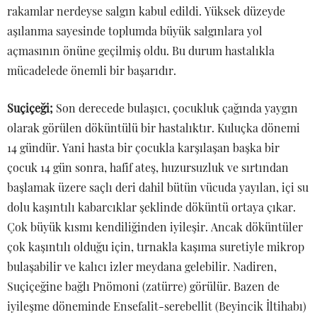
rakamlar nerdeyse salgın kabul edildi. Yüksek düzeyde
aşılanma sayesinde toplumda büyük salgınlara yol
açmasının önüne geçilmiş oldu. Bu durum hastalıkla
mücadelede önemli bir başarıdır.
Suçiçeği;
Son derecede bulaşıcı, çocukluk çağında yaygın
olarak görülen döküntülü bir hastalıktır. Kuluçka dönemi
14 gündür. Yani hasta bir çocukla karşılaşan başka bir
çocuk 14 gün sonra, hafif ateş, huzursuzluk ve sırtından
başlamak üzere saçlı deri dahil bütün vücuda yayılan, içi su
dolu kaşıntılı kabarcıklar şeklinde döküntü ortaya çıkar.
Çok büyük kısmı kendiliğinden iyileşir. Ancak döküntüler
çok kaşıntılı olduğu için, tırnakla kaşıma suretiyle mikrop
bulaşabilir ve kalıcı izler meydana gelebilir. Nadiren,
Suçiçeğine bağlı Pnömoni (zatürre) görülür. Bazen de
iyileşme döneminde Ensefalit-serebellit (Beyincik İltihabı)