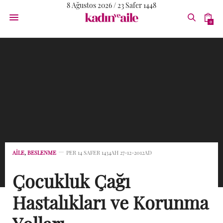
8 Ağustos 2026 / 23 Safer 1448
0
AİLE
,
BESLENME
PER 14 SAFER 1434AH 27-12-2012AD
Çocukluk Çağı
Hastalıkları ve Korunma