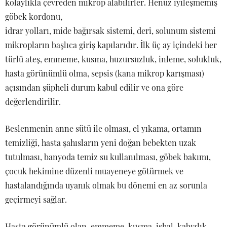
kolaylıkla çevreden mikrop alabilirler. Henüz iyileşmemiş
göbek kordonu,
idrar yolları, mide bağırsak sistemi, deri, solunum sistemi
mikropların başlıca giriş kapılarıdır. İlk üç ay içindeki her
türlü ateş, emmeme, kusma, huzursuzluk, inleme, solukluk,
hasta görünümlü olma, sepsis (kana mikrop karışması)
açısından şüpheli durum kabul edilir ve ona göre
değerlendirilir.
Beslenmenin anne sütü ile olması, el yıkama, ortamın
temizliği, hasta şahısların yeni doğan bebekten uzak
tutulması, banyoda temiz su kullanılması, göbek bakımı,
çocuk hekimine düzenli muayeneye götürmek ve
hastalandığında uyanık olmak bu dönemi en az sorunla
geçirmeyi sağlar.
Hasta görünümlü olan, emmeme, kusma, ishal, kabızlık,