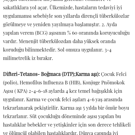
sakatlıklara yol açar. Ülkemizde, hastaların tedaviyi iyi
uygulamamsı sebebiyle son yıllarda dirençli tüberkülozlar
görülmeye ve yeniden yayılmaya başlamıştır. 2. Ayda
yapılan verem (BCG) aşısının % 60 oranında koruyuculuğu
vardır. Menenjit tüberkülozdan daha yüksek oranda
koruduğu bilinmektedir. Sol omuza uygulanır. 3-4
milimetrelik iz bırakır.
Difteri-Tetanos- Boğmaca (DTP);Karma aşı):
Çocuk Felci
(polio), Hemofilus Influenza B (HIB), Konjuge Pnömokok
Aşısı ( KPA) 2-4-6-18 aylarda 4 kez temel bağışıklık için
uygulanır. Karma ve çocuk felci aşıları 4-6 yaş arasında
tekrarlanarak pekiştirilir. Karma aşı 5 yılda bir ömür boyu
tekrarlanır. Süt çocukluğu döneminde aşısı yapılan bu
hastalıklar bebekler ve yetişkinler için son derece tehlikeli
ve ölümcül olabilen hastalıklardır. Dünya çapında iyi