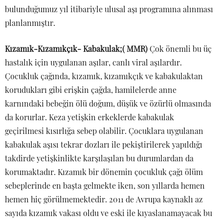
bulunduğumuz yıl itibariyle ulusal aşı programına alınması
planlanmıştır.
Kızamık-Kızamıkçık- Kabakulak;( MMR)
Çok önemli bu üç
hastalık için uygulanan aşılar, canlı viral aşılardır.
Çocukluk çağında, kızamık, kızamıkçık ve kabakulaktan
korudukları gibi erişkin çağda, hamilelerde anne
karnındaki bebeğin ölü doğum, düşük ve özürlü olmasında
da korurlar. Keza yetişkin erkeklerde kabakulak
geçirilmesi kısırlığa sebep olabilir. Çocuklara uygulanan
kabakulak aşısı tekrar dozları ile pekiştirilerek yapıldığı
takdirde yetişkinlikte karşılaşılan bu durumlardan da
korumaktadır. Kızamık bir dönemin çocukluk çağı ölüm
sebeplerinde en başta gelmekte iken, son yıllarda hemen
hemen hiç görülmemektedir. 2011 de Avrupa kaynaklı az
sayıda kızamık vakası oldu ve eski ile kıyaslanamayacak bu