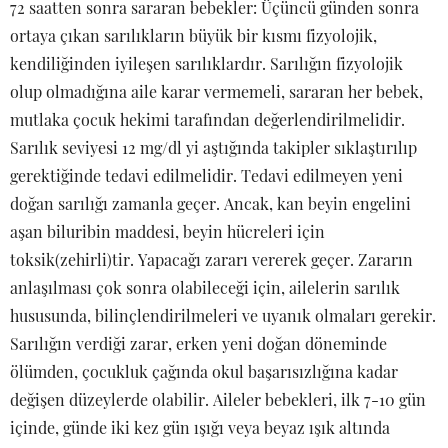
72 saatten sonra sararan bebekler: Üçüncü günden sonra
ortaya çıkan sarılıkların büyük bir kısmı fizyolojik,
kendiliğinden iyileşen sarılıklardır. Sarılığın fizyolojik
olup olmadığına aile karar vermemeli, sararan her bebek,
mutlaka çocuk hekimi tarafından değerlendirilmelidir.
Sarılık seviyesi 12 mg/dl yi aştığında takipler sıklaştırılıp
gerektiğinde tedavi edilmelidir. Tedavi edilmeyen yeni
doğan sarılığı zamanla geçer. Ancak, kan beyin engelini
aşan biluribin maddesi, beyin hücreleri için
toksik(zehirli)tir. Yapacağı zararı vererek geçer. Zararın
anlaşılması çok sonra olabileceği için, ailelerin sarılık
hususunda, bilinçlendirilmeleri ve uyanık olmaları gerekir.
Sarılığın verdiği zarar, erken yeni doğan döneminde
ölümden, çocukluk çağında okul başarısızlığına kadar
değişen düzeylerde olabilir. Aileler bebekleri, ilk 7-10 gün
içinde, günde iki kez gün ışığı veya beyaz ışık altında