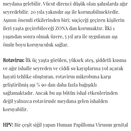
meydana gelebilir. Vücut direnci düşük olan şahıslarda ağır
seyredebilir. 20 yıla yakındır aşı ile korunabilmektedir.
Aşının önemli etkilerinden biri; suçiçeği geçiren kişilerin
ileri yaşta geçirebileceği ZONA dan korumaktır. İlki 1
yaşından sonra olmak üzere, 5 yıl ara ile uygulanan aşı
ömür boyu koruyuculuk sağlar.
Rotavirus:
İlk üç yaşta görülen, yüksek ateş, şiddetli kusma
ve ağır ishalle seyreden ve ciddî su kayıplarına yol açarak
hayati tehlike oluşturan, rotavirus mikrobuna karşı
geliştirilmiş aşı % 90 dan daha fazla bağışıklı
sağlamaktadır. Ancak bu aşı bütün ishal etkenlerinden
değil yalnızca rotavirusle meydana gelen ishalden
koruyabilir.
HPV:
Bir çeşit siğil yapan Human Papilloma Virusun genital