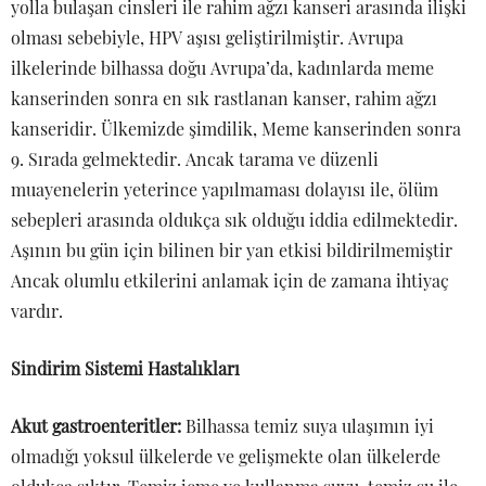
yolla bulaşan cinsleri ile rahim ağzı kanseri arasında ilişki
olması sebebiyle, HPV aşısı geliştirilmiştir. Avrupa
ilkelerinde bilhassa doğu Avrupa’da, kadınlarda meme
kanserinden sonra en sık rastlanan kanser, rahim ağzı
kanseridir. Ülkemizde şimdilik, Meme kanserinden sonra
9. Sırada gelmektedir. Ancak tarama ve düzenli
muayenelerin yeterince yapılmaması dolayısı ile, ölüm
sebepleri arasında oldukça sık olduğu iddia edilmektedir.
Aşının bu gün için bilinen bir yan etkisi bildirilmemiştir
Ancak olumlu etkilerini anlamak için de zamana ihtiyaç
vardır.
Sindirim Sistemi Hastalıkları
Akut gastroenteritler:
Bilhassa temiz suya ulaşımın iyi
olmadığı yoksul ülkelerde ve gelişmekte olan ülkelerde