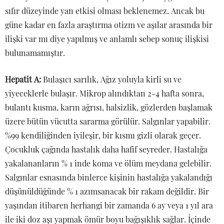
sıfır düzeyinde yan etkisi olması beklenemez. Ancak bu
güne kadar en fazla araştırma otizm ve aşılar arasında bir
ilişki var mı diye yapılmış ve anlamlı sebep sonuç ilişkisi
bulunamamıştır.
Hepatit A:
Bulaşıcı sarılık, Ağız yoluyla kirli su ve
yiyeceklerle bulaşır. Mikrop alındıktan 2-4 hafta sonra,
bulantı kusma, karın ağrısı, halsizlik, gözlerden başlamak
üzere bütün vücutta sararma görülür. Salgınlar yapabilir.
%99 kendiliğinden iyileşir, bir kısmı gizli olarak geçer.
Çocukluk çağında hastalık daha hafif seyreder. Hastalığa
yakalananların % 1 inde koma ve ölüm meydana gelebilir.
Salgınlar esnasında binlerce kişinin hastalığa yakalandığı
düşünüldüğünde % 1 azımsanacak bir rakam değildir. Bir
yaşından itibaren herhangi bir zamanda 6 ay veya 1 yıl ara
ile iki doz aşı yapmak ömür boyu bağışıklık sağlar. İçinde