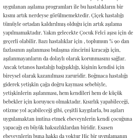
uygulanan aşılama programları ile bu hastalıkların bir
kısmı artık nerdeyse görülmemektedir. Çiçek hastalığı
tümüyle ortadan kaldırılmış olduğu için artık aşılama
yapılmamaktadır. Yakın gelecekte Çocuk Felci aşısı için de
geçerli olabilir. Bazı hastalıklar için , toplumun % 90 dan
fazlasının aşılanması bulaşma zincirini kıracağı için,
aşılanmayanların da dolaylı olarak korunmasını sağlar.
Ancak tetanos hastalığı bağışıklığı, kişinin kendisi için
bireysel olarak kazanılması zaruridir. Boğmaca hastalığı
giderek yetişkin çağa doğru kayması sebebiyle,
yetişkinlerin aşılanması, hem kendileri hem de küçük
bebekler için koruyucu olmaktadır. Kısırlık yapabileceği,
otizme yol açabileceği gibi, çeşitli kaygılarla, bu aşıları
uygulamaktan imtina etmek ebeveynlerin kendi çocuğuna
yapacağı en büyük haksızlıklardan biridir. Esasen
ebeveynlerin buna hakkı da yoktur Hiç bir uygulamanın