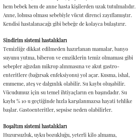
hem bebek hem de anne hasta kişilerden uzak tutulmalıdır.
Anne, lohusa olması sebebiyle vücut direnci zayıflamıştır.
Kendisi hastalanacağı gibi bebeğe de kolayca bulaştırır.
Sindirim sistemi hastalıkları
Temizliğe dikkat edilmeden hazırlanan mamalar, banyo
suyunu yutma, biberon ve emziklerin temiz olmaması gibi
sebepler ağızdan mikrop alınmasına ve akut gastro-
enteritlere (bağırsak enfeksiyonu) yol açar. Kusma, ishal,
emmeme, ateş ve dalgınlık olabilir. Su kaybı oluşabilir.
Vücudumuz için su temel ihtiyaçların en başındadır. Su
kaybı % 10 u geçtiğinde hızla karşılanmazsa hayati tehlike
başlar. Gastoenteritler, sepsise neden olabilirler.
Boşaltım sistemi hastalıkları
Huzursuzluk, uyku bozukluğu, yeterli kilo almama,